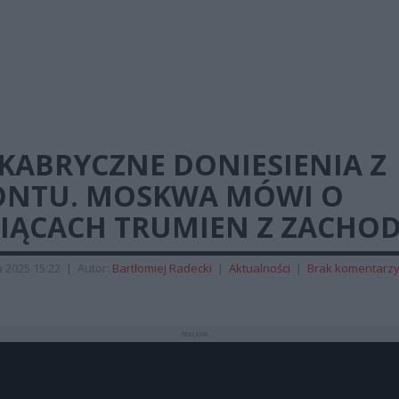
KABRYCZNE DONIESIENIA Z
ONTU. MOSKWA MÓWI O
SIĄCACH TRUMIEN Z ZACHO
 2025 15:22
|
Autor:
Bartłomiej Radecki
|
Aktualności
|
Brak komentarz
REKLAMA