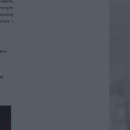
iadem,
tywnym
epokój
stwo i
iero
ł.