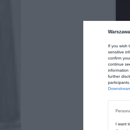
Warszawa 
If you wish 
sensitive in
confirm you
continue se
information 
further disc
participants
Downstream 
Kreml p
NATO” w
Persona
Rosyjska
I want t
Ukrainy 