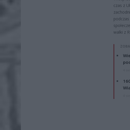
czas z U
zachodni
podczas 
społecze
walki z R
ZOBA
Wie
po
4 si
160
Wi
4 si