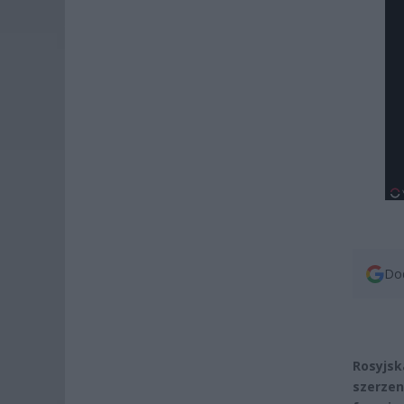
Dod
Rosyjsk
szerzen