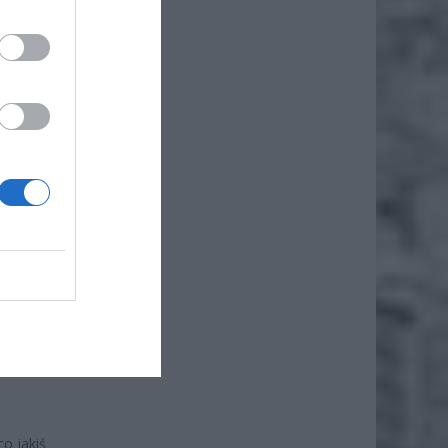
y USA w
o jakiś