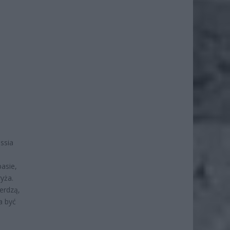
ussia
asie,
yża.
ierdzą,
a być