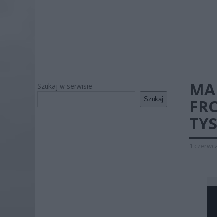
MA
Szukaj w serwisie
Szukaj
FR
TY
1 czerwca