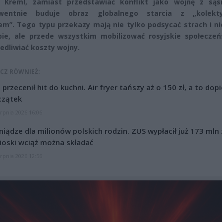
. Kreml, zamiast przedstawiać konflikt jako wojnę z sąs
wentnie buduje obraz globalnego starcia z „kolek
m”. Tego typu przekazy mają nie tylko podsycać strach i ni
ie, ale przede wszystkim mobilizować rosyjskie społeczeń
edliwiać koszty wojny.
CZ RÓWNIEŻ:
l przecenił hit do kuchni. Air fryer tańszy aż o 150 zł, a to dop
czątek
erpnia 2026 16:06
niądze dla milionów polskich rodzin. ZUS wypłacił już 173 mln z
oski wciąż można składać
erpnia 2026 12:56