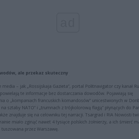
ad
wodów, ale przekaz skuteczny
e media – jak „Rossijskaja Gazieta”, portal Politnavigator czy kanał R
powielają te informacje bez dostarczania dowodów. Pojawiają się
nia o „kompaniach francuskich komandosów” unicestwionych w Donb
 na sztaby NATO” i „trumnach z trójkolorową flagą” płynących do Par
akże znajduje się na celowniku tej narracji. Tsargrad i RIA Nowosti tw
rainie miało zginąć nawet 4 tysiące polskich żołnierzy, a ich śmierć m
 tuszowana przez Warszawę.