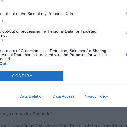
In
orie o masowym udziale wojsk z Polski, Francji, Wielkiej Brytanii cz
z Rosjanami mają budować obraz globalnego starcia i wzmacniać
o opt-out of the Sale of my Personal Data.
ną mobilizację rosyjskiego społeczeństwa.
In
to opt-out of processing my Personal Data for Targeted
ing.
In
o opt-out of Collection, Use, Retention, Sale, and/or Sharing
ersonal Data that Is Unrelated with the Purposes for which it
lected.
Out
ad
CONFIRM
Data Deletion
Data Access
Privacy Policy
a o „trumnach z Zachodu”
wodniczący Dumy Państwowej Piotr Tołstoj publicznie twierdzi, że „c