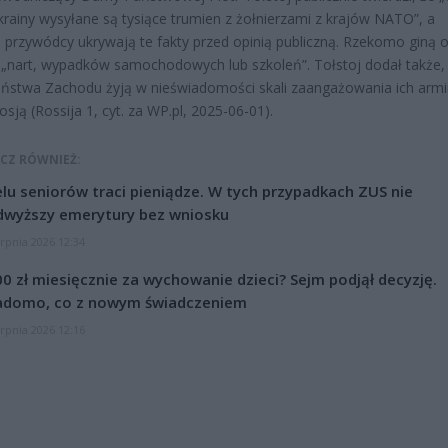
krainy wysyłane są tysiące trumien z żołnierzami z krajów NATO”, a
 przywódcy ukrywają te fakty przed opinią publiczną. Rzekomo giną o
„nart, wypadków samochodowych lub szkoleń”. Tołstoj dodał także,
ństwa Zachodu żyją w nieświadomości skali zaangażowania ich armi
osją (Rossija 1, cyt. za WP.pl, 2025-06-01).
CZ RÓWNIEŻ:
lu seniorów traci pieniądze. W tych przypadkach ZUS nie
dwyższy emerytury bez wniosku
erpnia 2026 12:34
0 zł miesięcznie za wychowanie dzieci? Sejm podjął decyzję.
adomo, co z nowym świadczeniem
erpnia 2026 12:16