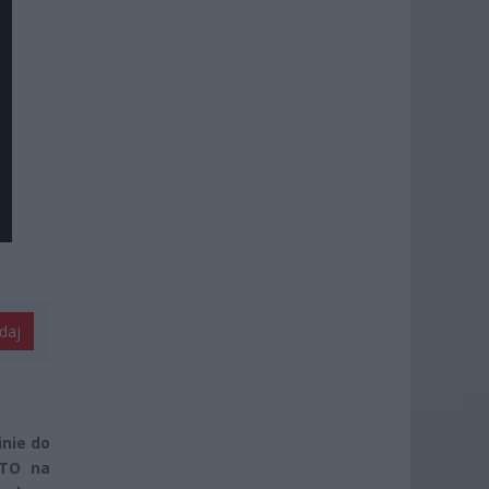
daj
nie do
ATO na