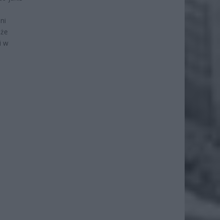
ni
 że
i w