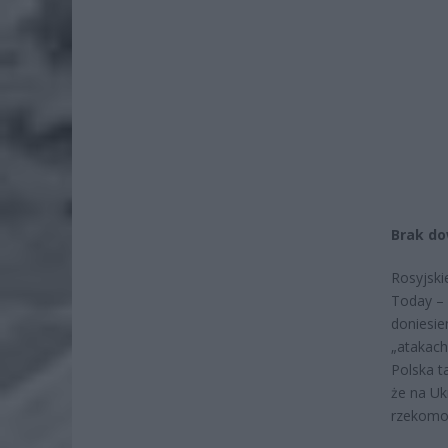
Brak do
Rosyjski
Today – 
doniesie
„atakach
Polska t
że na Uk
rzekomo