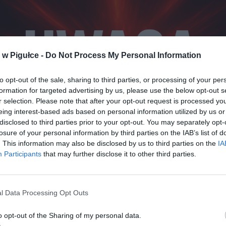
w Pigułce -
Do Not Process My Personal Information
to opt-out of the sale, sharing to third parties, or processing of your per
formation for targeted advertising by us, please use the below opt-out s
r selection. Please note that after your opt-out request is processed y
eing interest-based ads based on personal information utilized by us or
disclosed to third parties prior to your opt-out. You may separately opt-
losure of your personal information by third parties on the IAB’s list of
. This information may also be disclosed by us to third parties on the
IA
Fot. Warszawa w Pigułce
Participants
that may further disclose it to other third parties.
odsyca niepokój w Europie. Rosyjska propaganda o „żołnierza
 Ukrainie
l Data Processing Opt Outs
 propaganda nie ustaje w szerzeniu narracji, według której na teryto
o opt-out of the Sharing of my personal data.
giną nie tylko obywatele tego kraju, ale przede wszystkim żołnierze 