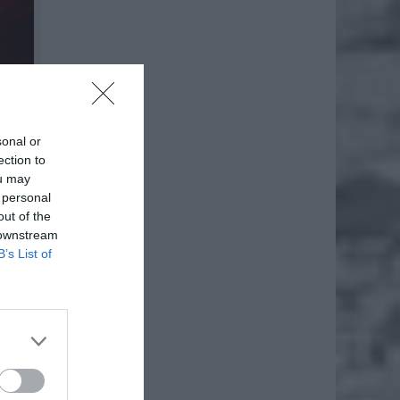
sonal or
ection to
ou may
 personal
out of the
 downstream
B’s List of
ch
rium
państw