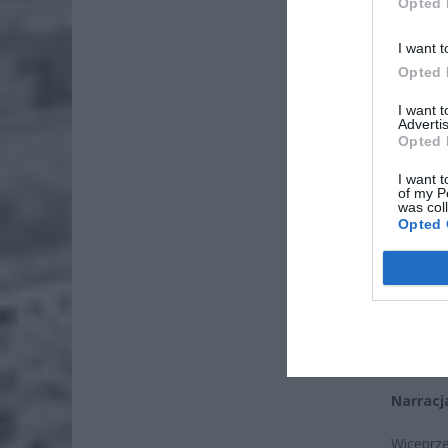
Opted 
NATO. Te
walkach 
I want t
wewnętrz
Opted 
I want 
Advertis
Opted 
I want t
of my P
was col
Opted 
Narracj
Wiceprze