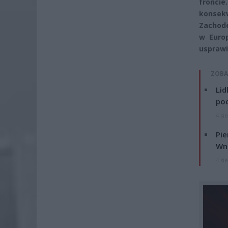
froncie
konsek
Zachode
w Europ
usprawi
ZOBA
Lid
po
4 si
Pie
Wni
4 si