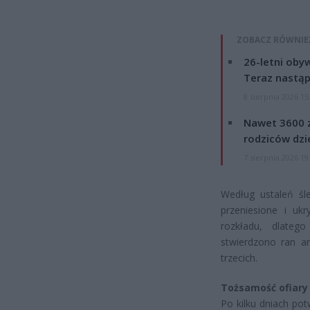
ZOBACZ RÓWNIE
26-letni obyw
Teraz nastąp
8 sierpnia 2026 15
Nawet 3600 z
rodziców dzie
7 sierpnia 2026 19
Według ustaleń śle
przeniesione i uk
rozkładu, dlateg
stwierdzono ran a
trzecich.
Tożsamość ofiary 
Po kilku dniach pot