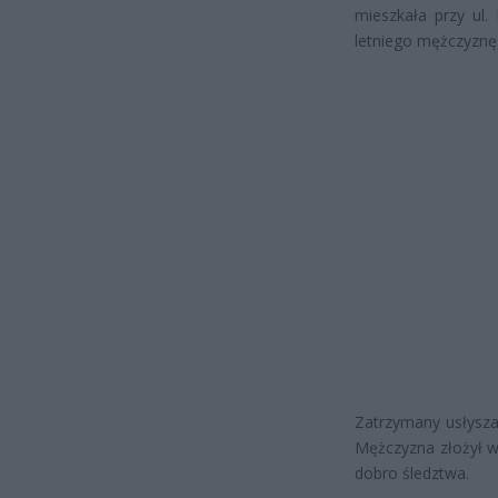
mieszkała przy ul.
letniego mężczyznę.
Zatrzymany usłysza
Mężczyzna złożył wy
dobro śledztwa.