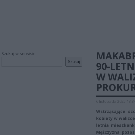
MAKABR
Szukaj w serwisie
Szukaj
90-LETN
W WALI
PROKU
6 listopada 2025 13:3
Wstrząsające sz
kobiety w walizce 
letnia mieszkank
Mężczyzna pozos