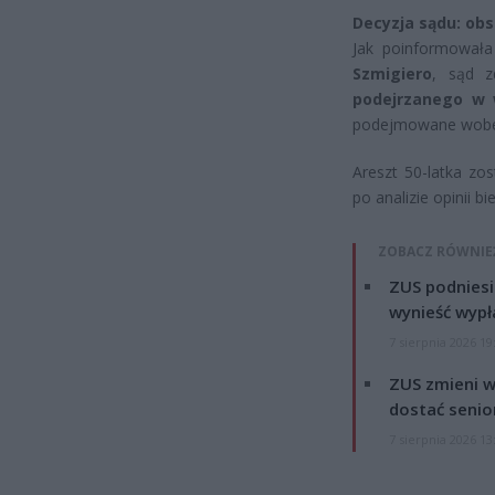
Decyzja sądu: ob
Jak poinformował
Szmigiero
, sąd z
podejrzanego w 
podejmowane wobec
Areszt 50-latka zo
po analizie opinii 
ZOBACZ RÓWNIE
ZUS podniesie
wynieść wypł
7 sierpnia 2026 19
ZUS zmieni w
dostać senio
7 sierpnia 2026 13