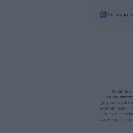
Obserwuj na
Dziennikar
wykładowczyn
gospodarczych i t
ekonomicznych
.
precyzyjne artyku
branży, swoje tekst