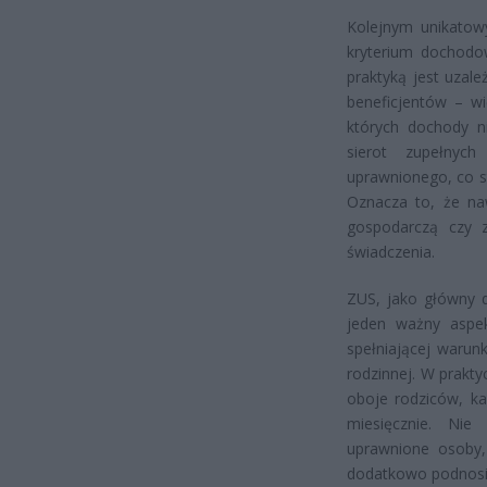
Kolejnym unikatowy
kryterium dochodo
praktyką jest uzale
beneficjentów – w
których dochody n
sierot zupełny
uprawnionego, co s
Oznacza to, że na
gospodarczą czy z
świadczenia.
ZUS, jako główny 
jeden ważny aspek
spełniającej warunk
rodzinnej. W praktyc
oboje rodziców, k
miesięcznie. Nie
uprawnione osoby,
dodatkowo podnosi 