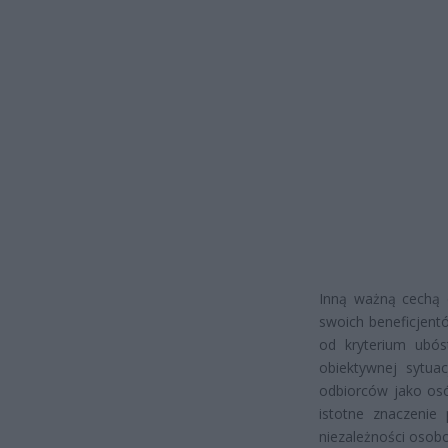
Inną ważną cechą d
swoich beneficjent
od kryterium ubós
obiektywnej sytua
odbiorców jako osó
istotne znaczenie
niezależności osob