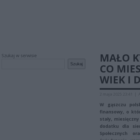
MAŁO KT
Szukaj w serwisie
Szukaj
CO MIE
WIEK I
2 maja 2025 23:41
|
W gąszczu polsk
finansowy, o któ
stały, miesięczny
dodatku dla sie
Społecznych or