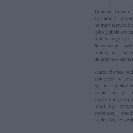
Dodatek dla sierot
solidarności społe
najtrudniejszych ż
tylko głęboki wstr
materialnego bytu
finansowego, wypł
materialnej, na
długofalowe skutki t
Warto również podk
świadczeń w pols
łączone z praktyczn
zmniejszenia. Jest 
często korzystają
może być otrzym
społecznej, świa
studentów, co zwięk