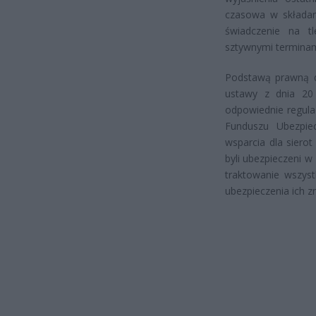
czasowa w składan
świadczenie na t
sztywnymi terminam
Podstawą prawną dl
ustawy z dnia 20 
odpowiednie regulac
Funduszu Ubezpiec
wsparcia dla sierot
byli ubezpieczeni 
traktowanie wszyst
ubezpieczenia ich z