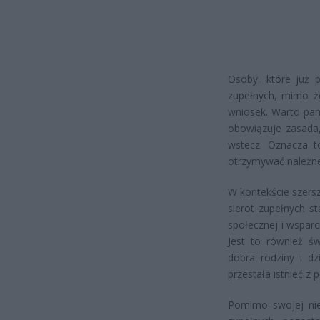
Osoby, które już p
zupełnych, mimo że
wniosek. Warto pam
obowiązuje zasada
wstecz. Oznacza t
otrzymywać należn
W kontekście szers
sierot zupełnych st
społecznej i wsparc
Jest to również św
dobra rodziny i dz
przestała istnieć z
Pomimo swojej niew