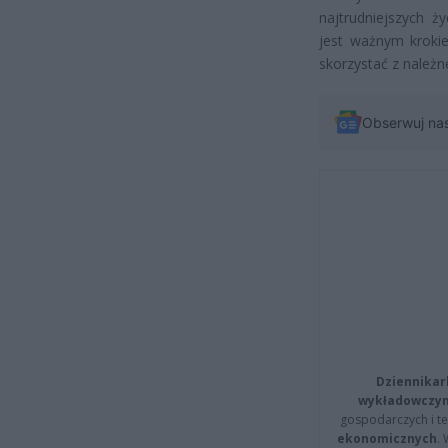
najtrudniejszych 
jest ważnym kroki
skorzystać z należ
Obserwuj na
Dziennikar
wykładowczyn
gospodarczych i t
ekonomicznych
.