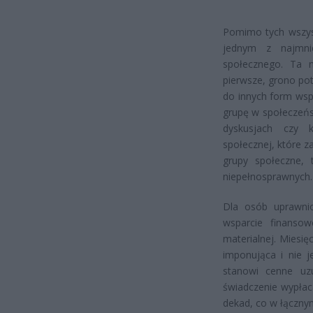
Pomimo tych wszyst
jednym z najmni
społecznego. Ta 
pierwsze, grono po
do innych form wspa
grupę w społeczeńst
dyskusjach czy 
społecznej, które 
grupy społeczne, 
niepełnosprawnych.
Dla osób uprawnio
wsparcie finanso
materialnej. Miesi
imponująca i nie j
stanowi cenne uz
świadczenie wypłaca
dekad, co w łączny