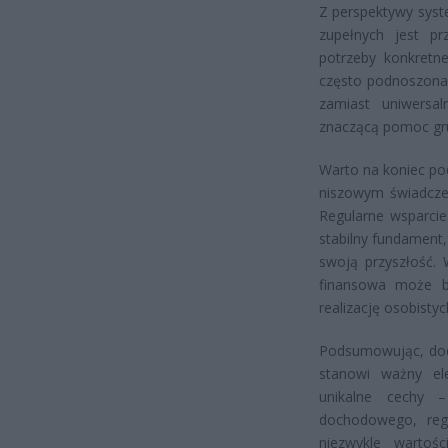
Z perspektywy syst
zupełnych jest pr
potrzeby konkretne
często podnoszona
zamiast uniwersal
znaczącą pomoc gru
Warto na koniec po
niszowym świadczen
Regularne wsparcie
stabilny fundament
swoją przyszłość. W
finansowa może b
realizację osobistych
Podsumowując, doda
stanowi ważny el
unikalne cechy –
dochodowego, regu
niezwykle wartoś