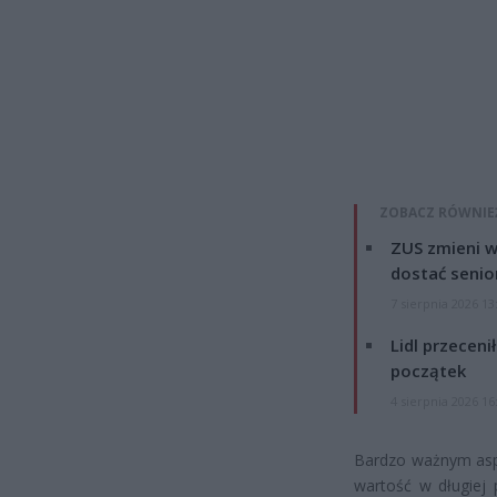
ZOBACZ RÓWNIE
ZUS zmieni w
dostać senio
7 sierpnia 2026 13
Lidl przeceni
początek
4 sierpnia 2026 16
Bardzo ważnym aspe
wartość w długiej 