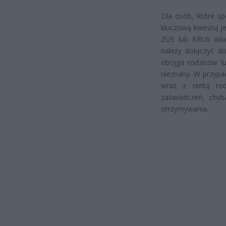
Dla osób, które sp
kluczową kwestią j
ZUS lub KRUS wła
należy dołączyć do
obojga rodziców lu
nieznany. W przypa
wraz z rentą rod
zaświadczeń, chyb
otrzymywania.