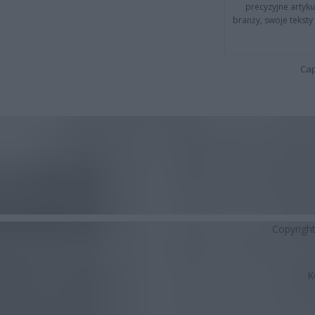
precyzyjne artyku
branży, swoje tekst
Cap
Copyrigh
K