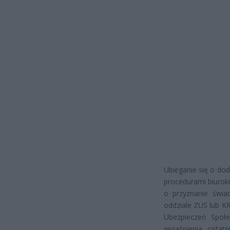
Ubieganie się o do
procedurami biurok
o przyznanie świ
oddziale ZUS lub KR
Ubezpieczeń Społ
wyjaśnienia ostatn