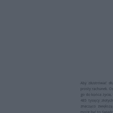
Aby zilustrować d
prosty rachunek. O
go do końca życia,
485 tysięcy złotyc
znacząco zwiększą
może być to świadc