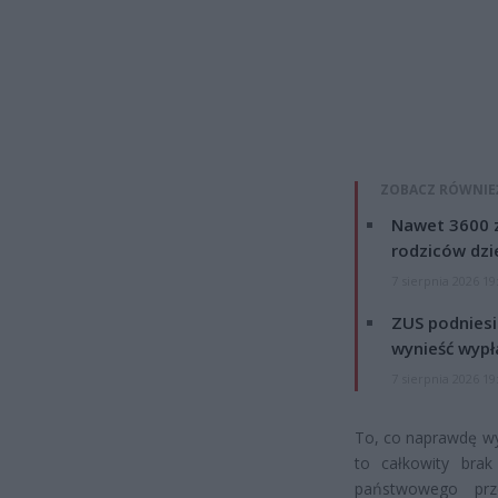
ZOBACZ RÓWNIE
Nawet 3600 z
rodziców dzie
7 sierpnia 2026 19
ZUS podniesie
wynieść wypł
7 sierpnia 2026 19
To, co naprawdę wy
to całkowity bra
państwowego prze