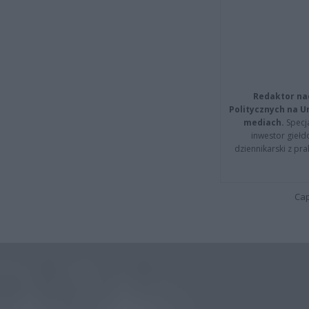
Redaktor na
Politycznych na 
mediach.
Specja
inwestor giełd
dziennikarski z pr
Cap