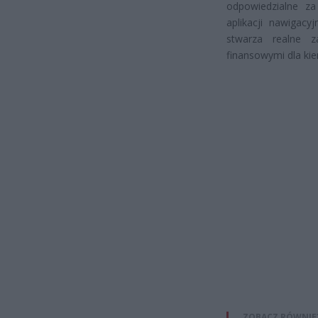
odpowiedzialne z
aplikacji nawigac
stwarza realne 
finansowymi dla ki
ZOBACZ RÓWNIE