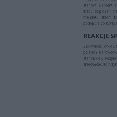
stanowi element sz
liczby zagrożeń n
mandatu skłoni k
podejścia do korzys
REAKCJE S
Zapowiedź wprowa
polskich kierowców
standardów bezpiec
zniechęcać do ryzy