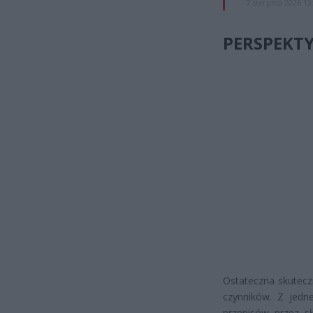
7 sierpnia 2026 13
PERSPEKT
Ostateczna skutecz
czynników. Z jedn
przepisów przez s