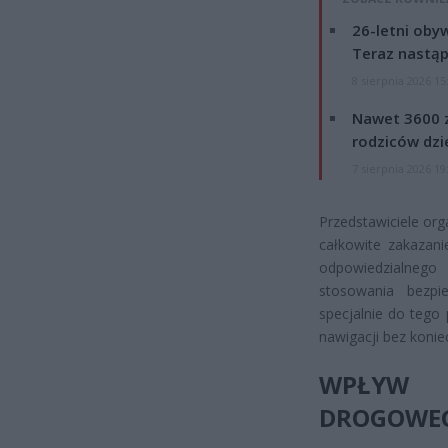
26-letni obyw
Teraz nastąp
8 sierpnia 2026 15
Nawet 3600 z
rodziców dzie
7 sierpnia 2026 19
Przedstawiciele org
całkowite zakazani
odpowiedzialneg
stosowania bezpi
specjalnie do tego
nawigacji bez konie
WPŁYW 
DROGOWE