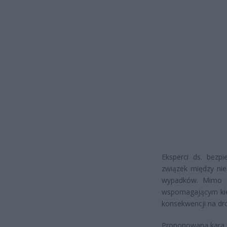
Eksperci ds. bezp
związek między nie
wypadków. Mimo ż
wspomagającym kier
konsekwencji na dr
Proponowana kara w