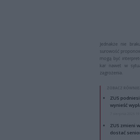
Jednakże nie brak
surowość proponowa
mogą być interpret
kar nawet w sytua
zagrożenia.
ZOBACZ RÓWNIE
ZUS podniesie
wynieść wypł
7 sierpnia 2026 19
ZUS zmieni w
dostać senio