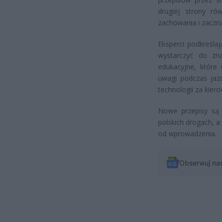
drugiej strony r
zachowania i zaczną
Eksperci podkreśl
wystarczyć do zna
edukacyjne, które
uwagi podczas jazd
technologii za kiero
Nowe przepisy są 
polskich drogach, 
od wprowadzenia.
Obserwuj na