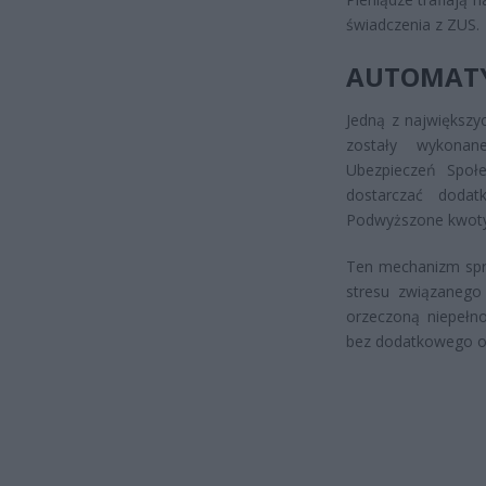
świadczenia z ZUS.
AUTOMATY
Jedną z największyc
zostały wykonan
Ubezpieczeń Społe
dostarczać doda
Podwyższone kwoty 
Ten mechanizm spra
stresu związanego
orzeczoną niepełno
bez dodatkowego ob