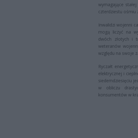
wymagające stałej 
czterdziestu ośmiu 
Inwalidzi wojenni c
mogą liczyć na wy
dwóch złotych i t
weteranów wojenny
względu na swoje z
Ryczałt energetycz
elektrycznej i ciep
siedemdziesięciu j
w obliczu drasty
konsumentów w kra