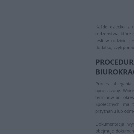
Każde dziecko z r
rodzeństwa, które 
jeśli w rodzinie j
dodatku, czyli ponad
PROCEDU
BIUROKRAC
Proces ubiegania
uproszczony. Wni
terminów ani okres
Społecznych ma tr
przyznaniu lub odm
Dokumentacja wym
obejmuje dokumenty