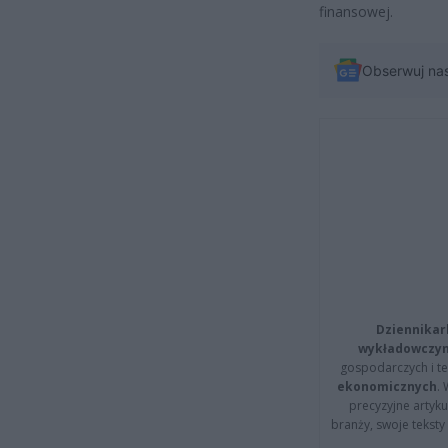
finansowej.
Obserwuj na
Dziennikar
wykładowczyn
gospodarczych i t
ekonomicznych
.
precyzyjne artyku
branży, swoje tekst