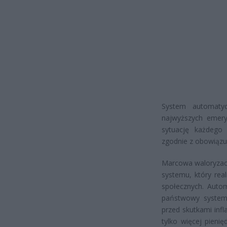
System automatycz
najwyższych emeryt
sytuację każdego 
zgodnie z obowiązu
Marcowa waloryzacj
systemu, który rea
społecznych. Autom
państwowy system 
przed skutkami infl
tylko więcej pienię