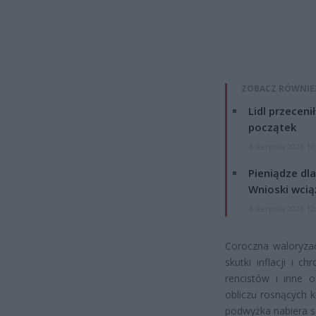
ZOBACZ RÓWNIE
Lidl przeceni
początek
4 sierpnia 2026 16
Pieniądze dla
Wnioski wcią
4 sierpnia 2026 12
Coroczna waloryza
skutki inflacji i 
rencistów i inne 
obliczu rosnących k
podwyżka nabiera s