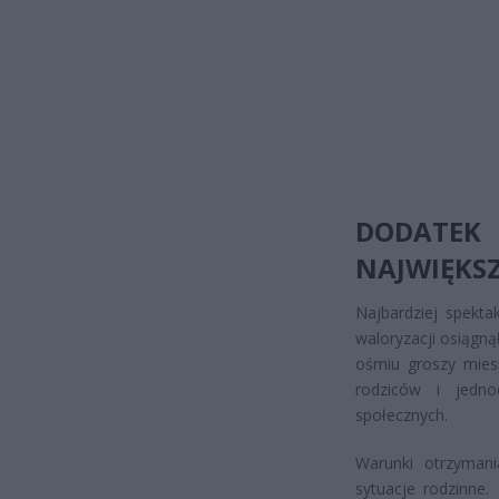
DODATEK
NAJWIĘKS
Najbardziej spekta
waloryzacji osiągną
ośmiu groszy miesi
rodziców i jedno
społecznych.
Warunki otrzyman
sytuacje rodzinne.