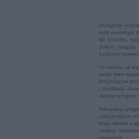
Szczególnie istotn
osób niezdolnych d
dla seniorów. Kwo
złotych, osiągając
trzydziestu dziewięc
To oznacza, że wię
kwoty. Pełne świad
których łączne doch
i trzydziestu dzie
wyższym progiem, ś
Waloryzacja prog
oznacza objęcie ws
limity zaledwie o k
oznacza możliwoś
miesięcznie.