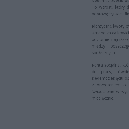
siedemdziesięciu oś
To wzrost, który 
poprawę sytuacji fi
Identyczne kwoty ot
uznane za całkowici
poziomie najniższe
między poszczeg
społecznych.
Renta socjalna, kt
do pracy, równi
siedemdziesięciu oś
z orzeczeniem o c
świadczenie w wyso
miesięcznie.