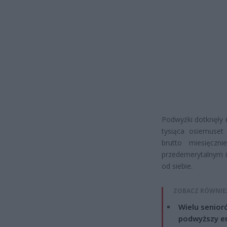
Podwyżki dotknęły 
tysiąca osiemuset 
brutto miesięczn
przedemerytalnym i
od siebie.
ZOBACZ RÓWNIE
Wielu senior
podwyższy e