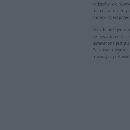
rodziców, ale równi
matce, a ojciec p
chronić dzieci prze
Wiek beneficjenta 
że świadczenie j
uprawniona jest już
Ta zasada wynika z
towarzyszą człowiek