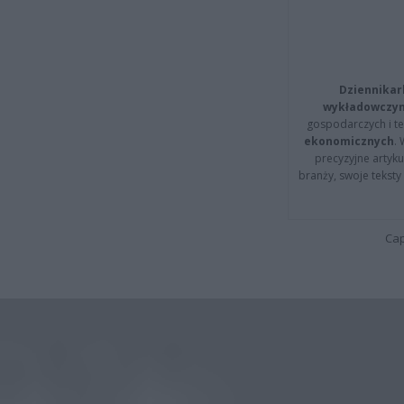
Dziennikar
wykładowczyn
gospodarczych i t
ekonomicznych
.
precyzyjne artyku
branży, swoje tekst
Cap