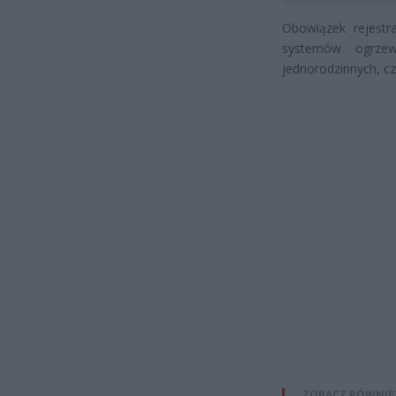
Obowiązek rejestra
systemów ogrze
jednorodzinnych, c
ZOBACZ RÓWNIE