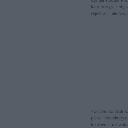
czy dane podane w 
kary mogą dotycz
rejestracji, ale rów
Podczas kontroli 
paliw, charaktery
lokalnymi uchwał