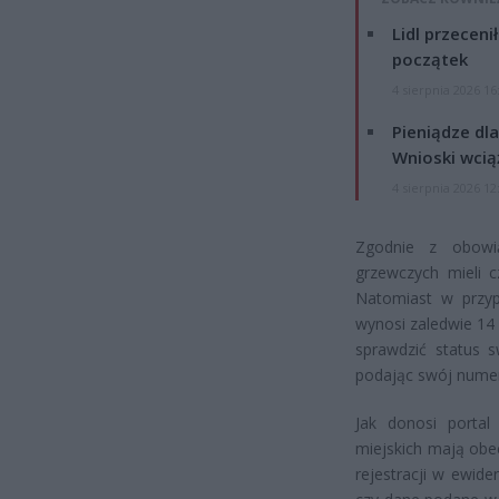
Lidl przeceni
początek
4 sierpnia 2026 16
Pieniądze dla
Wnioski wcią
4 sierpnia 2026 12
Zgodnie z obowiąz
grzewczych mieli 
Natomiast w przy
wynosi zaledwie 14
sprawdzić status s
podając swój numer
Jak donosi portal
miejskich mają obe
rejestracji w ewide