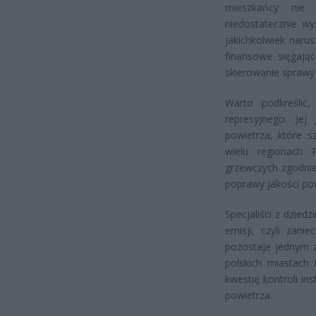
mieszkańcy nie 
niedostatecznie wy
jakichkolwiek naru
finansowe sięgają
skierowanie sprawy 
Warto podkreślić
represyjnego. Je
powietrza, które 
wielu regionach 
grzewczych zgodni
poprawy jakości po
Specjaliści z dzied
emisji, czyli zan
pozostaje jednym 
polskich miastach
kwestię kontroli in
powietrza.