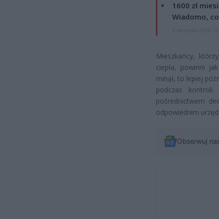
1600 zł mies
Wiadomo, co
4 sierpnia 2026 12
Mieszkańcy, którzy
ciepła, powinni ja
minął, to lepiej pó
podczas kontroli.
pośrednictwem ded
odpowiednim urzędz
Obserwuj na