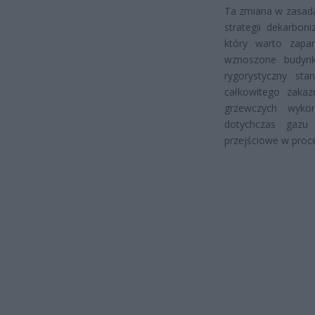
Ta zmiana w zasada
strategii dekarbon
który warto zapa
wznoszone budynki
rygorystyczny st
całkowitego zakaz
grzewczych wyko
dotychczas gazu
przejściowe w proce