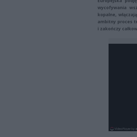
Europejska podj
wycofywania wsz
kopalne, włączaj
ambitny proces tr
i zakończy całko