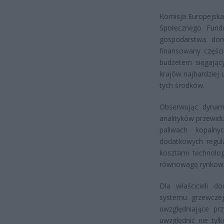
Komisja Europejska
Społecznego Fundu
gospodarstwa dom
finansowany częś
budżetem sięgający
krajów najbardziej 
tych środków.
Obserwując dynami
analityków przewidu
paliwach kopaln
dodatkowych regul
kosztami technolog
równowagę rynkową
Dla właścicieli d
systemu grzewcze
uwzględniające pr
uwzględnić nie tyl