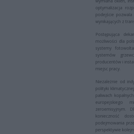
wymiana okien, ins
optymalizacja rozp
podejście pozwala
wynikających z tran
Postępująca deka
możliwości dla pol
systemy fotowolt
systemów grzew
producentów i insta
miejsc pracy.
Niezależnie od ind
polityki klimatyczn
paliwach kopalnyc
europejskiego m
zeroemisyjnym. 
konieczność dos
podejmowania przem
perspektywie kolejn