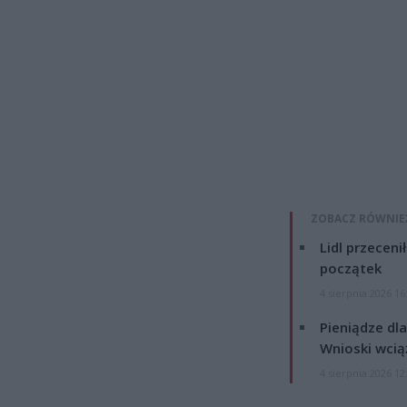
ZOBACZ RÓWNIE
Lidl przeceni
początek
4 sierpnia 2026 16
Pieniądze dla
Wnioski wcią
4 sierpnia 2026 12