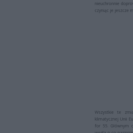
nieuchronnie dopro
czyniąc je jeszcze 
Wszystkie te zmia
klimatycznej Unii E
for 55. Głównym c
węgla o co najmni