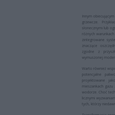
Innym obiecującym 
grzewcze. Przyk
słonecznymi lub og
różnych warunkach 
zintegrowane syst
znaczące oszczędn
zgodne z przysz
wymuszonej moderni
Warto również wspo
potencjalne pali
projektowane ja
mieszankach gazu 
wodorze. Choć tech
licznymi wyzwaniam
tych, którzy nieda
Transformacja ener