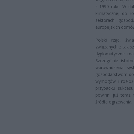
z 1990 roku. W dal
klimatycznej do 
sektorach gospod
europejskich domów
Polski rząd, św
związanych z tak s
dyplomatyczne maj
Szczególnie istot
wprowadzenia sys
gospodarstwom dom
wymogów i rozłoże
przypadku sukcesu 
powinni już teraz 
źródła ogrzewania.