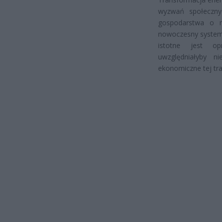
wyzwań społeczny
gospodarstwa o n
nowoczesny system 
istotne jest o
uwzględniałyby n
ekonomiczne tej tra