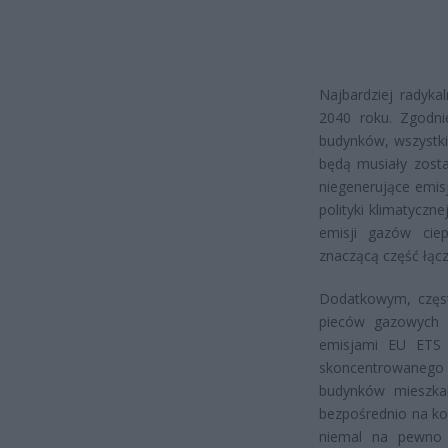
Najbardziej radyk
2040 roku. Zgodnie
budynków, wszystkie
będą musiały zosta
niegenerujące emis
polityki klimatyczn
emisji gazów cie
znaczącą część łąc
Dodatkowym, częst
pieców gazowych 
emisjami EU ETS 
skoncentrowanego 
budynków mieszkal
bezpośrednio na ko
niemal na pewno 