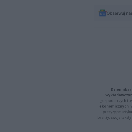
Obserwuj na
Dziennikar
wykładowczyn
gospodarczych i t
ekonomicznych
.
precyzyjne artyku
branży, swoje tekst