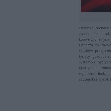
Pierwszą namacaln
zaprzestanie ud
konwencjonalnych 
Oznacza to fakty
Polaków programu 
tysięcy gospodars
systemów hybrydow
opartymi na odnaw
wyłącznie funkcj
szczególnie wysoki