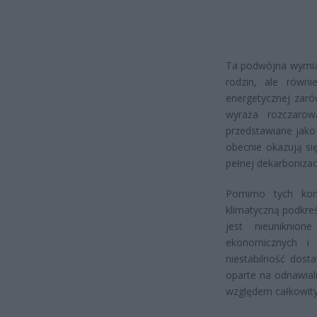
Ta podwójna wymian
rodzin, ale równi
energetycznej zaró
wyraża rozczarow
przedstawiane jako 
obecnie okazują si
pełnej dekarbonizacj
Pomimo tych kontr
klimatyczną podkreś
jest nieuniknio
ekonomicznych i 
niestabilność dost
oparte na odnawialn
względem całkowity