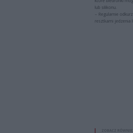
które biedronki mo
lub silikonu.
– Regularnie odkurz
resztkami jedzenia 
ZOBACZ RÓWNIE