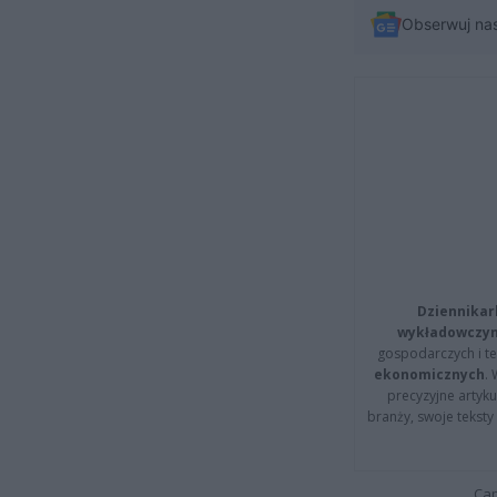
Obserwuj na
Dziennikar
wykładowczyn
gospodarczych i t
ekonomicznych
.
precyzyjne artyku
branży, swoje tekst
Cap