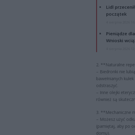
Lidl przeceni
początek
4 sierpnia 2026 16
Pieniądze dla
Wnioski wcią
4 sierpnia 2026 12
2. **Naturalne repe
– Biedronki nie lub
bawełnianych kule
odstraszyć.
– Inne olejki etery
również są skuteczn
3. **Mechaniczne 
– Możesz użyć odkur
(pamiętaj, aby po o
domu).