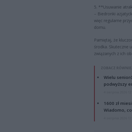
5. **Usuwanie atra
– Biedronki azjatyc
więc regularne prz
domu.
Pamiętaj, że klucz
środka. Skuteczne 
związanych z ich o
ZOBACZ RÓWNIE
Wielu senior
podwyższy e
4 sierpnia 2026 12
1600 zł mies
Wiadomo, co
4 sierpnia 2026 12