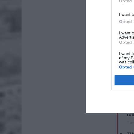
Opted 
I want t
Opted 
I want 
Advertis
Opted 
I want t
of my P
was col
Opted 
ZOBA
Naw
rod
7 si
ZUS