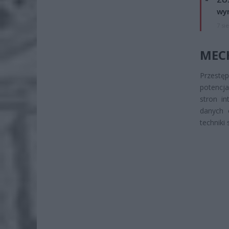
wyn
7 si
MEC
Przest
potencja
stron in
danych 
techniki