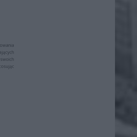
owania
ających
 swoich
tosując