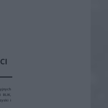
CI
cyjnych
 BLIK,
yski i