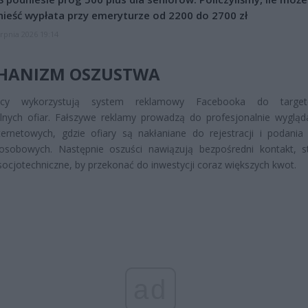
ieść wypłata przy emeryturze od 2200 do 2700 zł
erpnia 2026 19:14
HANIZM OSZUSTWA
ępcy wykorzystują system reklamowy Facebooka do target
lnych ofiar. Fałszywe reklamy prowadzą do profesjonalnie wygląd
ternetowych, gdzie ofiary są nakłaniane do rejestracji i podania
osobowych. Następnie oszuści nawiązują bezpośredni kontakt, s
 socjotechniczne, by przekonać do inwestycji coraz większych kwot.
ad