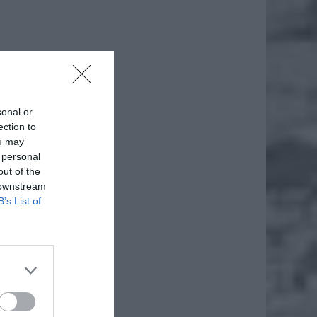
sonal or
ection to
ou may
 personal
out of the
 downstream
B’s List of