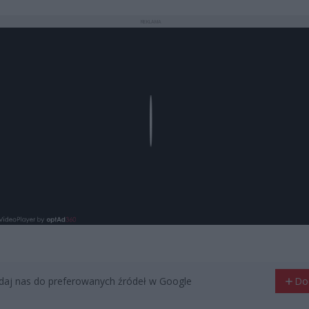
REKLAMA
Play
aj nas do preferowanych źródeł w Google
Do