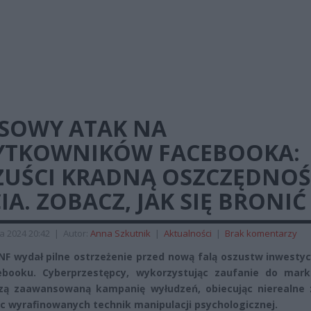
SOWY ATAK NA
YTKOWNIKÓW FACEBOOKA:
ZUŚCI KRADNĄ OSZCZĘDNOŚ
IA. ZOBACZ, JAK SIĘ BRONIĆ
a 2024 20:42
|
Autor:
Anna Szkutnik
|
Aktualności
|
Brak komentarzy
NF wydał pilne ostrzeżenie przed nową falą oszustw inwesty
booku. Cyberprzestępcy, wykorzystując zaufanie do marki
ą zaawansowaną kampanię wyłudzeń, obiecując nierealne z
c wyrafinowanych technik manipulacji psychologicznej.