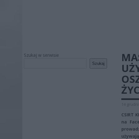
MA
Szukaj w serwisie
Szukaj
UŻ
OS
ŻYC
14 grudni
CSIRT K
na Face
prowadz
używają