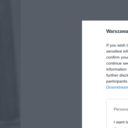
Warszawa 
If you wish 
sensitive in
confirm you
continue se
information 
further disc
participants
Downstream 
Persona
I want t