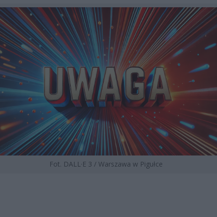
Fot. DALL·E 3 / Warszawa w Pigułce