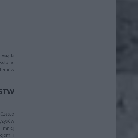
esiątki
ystując
ystemów
STW
 Często
yzysów
i mniej
acjom i