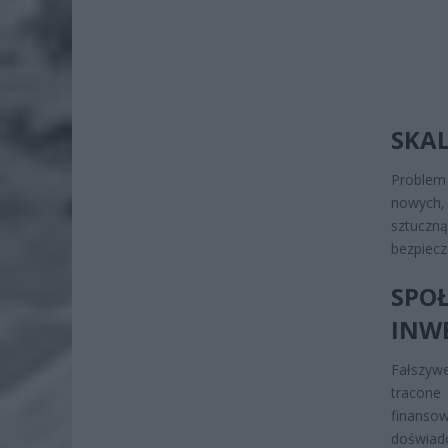
SKA
Problem
nowych, 
sztuczn
bezpiec
SP
INW
Fałszywe
tracone
finanso
doświad