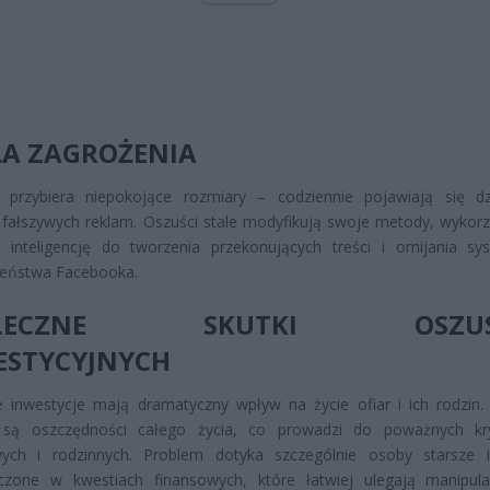
LA ZAGROŻENIA
 przybiera niepokojące rozmiary – codziennie pojawiają się dzi
fałszywych reklam. Oszuści stale modyfikują swoje metody, wykorz
ą inteligencję do tworzenia przekonujących treści i omijania s
zeństwa Facebooka.
OŁECZNE SKUTKI OSZU
ESTYCYJNYCH
 inwestycje mają dramatyczny wpływ na życie ofiar i ich rodzin.
 są oszczędności całego życia, co prowadzi do poważnych kr
wych i rodzinnych. Problem dotyka szczególnie osoby starsze 
czone w kwestiach finansowych, które łatwiej ulegają manipul