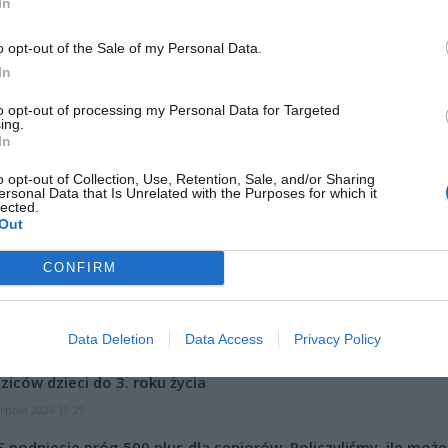
In
o opt-out of the Sale of my Personal Data.
In
to opt-out of processing my Personal Data for Targeted
ing.
ad
In
o opt-out of Collection, Use, Retention, Sale, and/or Sharing
ersonal Data that Is Unrelated with the Purposes for which it
lected.
Out
CONFIRM
CZ RÓWNIEŻ:
Data Deletion
Data Access
Privacy Policy
et 3600 zł miesięcznie zamiast 800+. Nowa propozycja dla
ziców dzieci do 3. roku życia
erpnia 2026 19:29
 podniesie próg 500 plus dla seniorów. Policzyliśmy, ile może