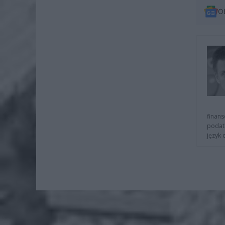
O
finans
podat
język 