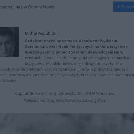
bserwuj nas w Google News
Obser
Michał Wierzbicki
Redaktor naczelny serwisu. Absolwent Wydziału
Dziennikarstwa i Nauk Politycznych na Uniwersytecie
Warszawskim z ponad 15-letnim doświadczeniem w
mediach.
Specjalista ds. strategii informacyjnych i komunikacji
kryzysowej. Wieloletni inwestor giełdowy i praktyk rynków
owych. W swoich tekstach łączy warsztat dziennikarski z praktyczną wiedzą o
kach, inwestowaniu i mechanizmach rynkowych, tłumacząc zawiłości ekonomii 
codzienny.
Capital Media S.C. ul. Grzybowska 87, 00-844 Warszawa
Kontakt z redakcją: Kontakt@warszawawpigulce.pl