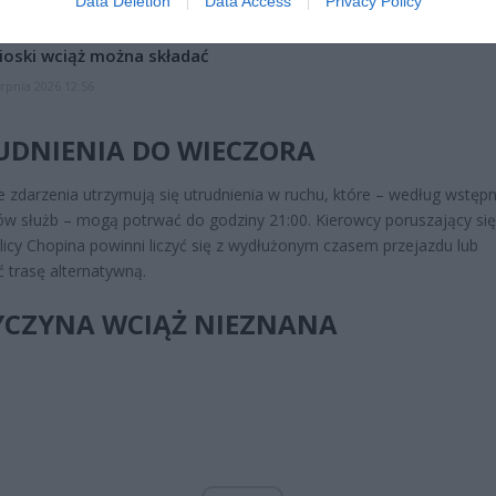
Data Deletion
Data Access
Privacy Policy
niądze dla milionów polskich rodzin. ZUS wypłacił już 173 mln z
oski wciąż można składać
erpnia 2026 12:56
UDNIENIA DO WIECZORA
e zdarzenia utrzymują się utrudnienia w ruchu, które – według wstęp
w służb – mogą potrwać do godziny 21:00. Kierowcy poruszający si
ulicy Chopina powinni liczyć się z wydłużonym czasem przejazdu lub
 trasę alternatywną.
YCZYNA WCIĄŻ NIEZNANA