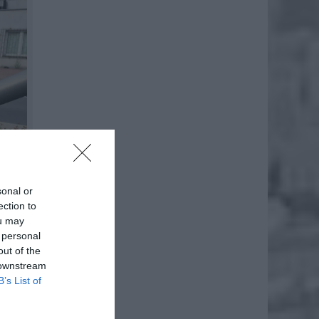
sonal or
ection to
ou may
 personal
out of the
 downstream
B’s List of