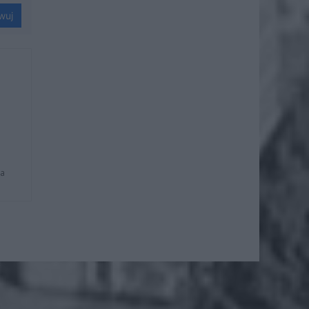
wuj
na