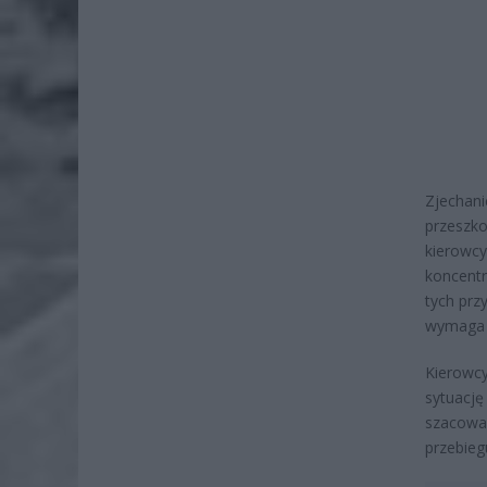
Zjechani
przeszko
kierowcy
koncentr
tych prz
wymaga c
Kierowcy
sytuację
szacowan
przebieg