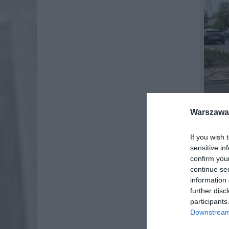
Warszawa 
If you wish 
sensitive in
confirm you
continue se
REA
information 
further disc
Mężczyzn
participants
ustabiliz
Downstream 
panowani