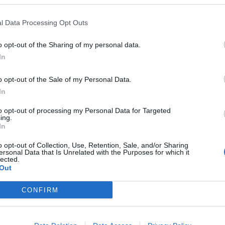
l Data Processing Opt Outs
o opt-out of the Sharing of my personal data.
In
ad
o opt-out of the Sale of my Personal Data.
In
to opt-out of processing my Personal Data for Targeted
ing.
In
o opt-out of Collection, Use, Retention, Sale, and/or Sharing
ersonal Data that Is Unrelated with the Purposes for which it
lected.
Out
CZ RÓWNIEŻ:
CONFIRM
l przecenił hit do kuchni. Air fryer tańszy aż o 150 zł, a to dop
czątek
erpnia 2026 16:06