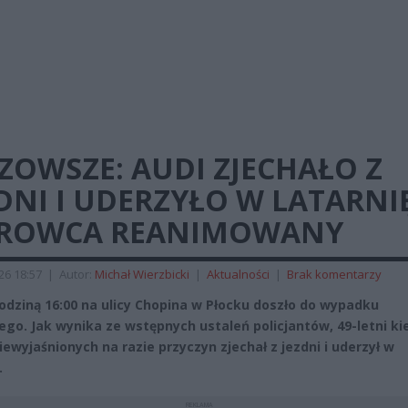
ZOWSZE: AUDI ZJECHAŁO Z
DNI I UDERZYŁO W LATARNIĘ
EROWCA REANIMOWANY
026 18:57
|
Autor:
Michał Wierzbicki
|
Aktualności
|
Brak komentarzy
odziną 16:00 na ulicy Chopina w Płocku doszło do wypadku
go. Jak wynika ze wstępnych ustaleń policjantów, 49-letni ki
iewyjaśnionych na razie przyczyn zjechał z jezdni i uderzył w
.
REKLAMA