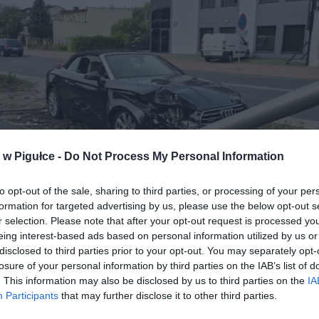
w Pigułce -
Do Not Process My Personal Information
to opt-out of the sale, sharing to third parties, or processing of your per
formation for targeted advertising by us, please use the below opt-out s
Zderzenie na ul. Chopina w Płocku. | Fot. KMP Płock.
r selection. Please note that after your opt-out request is processed y
eing interest-based ads based on personal information utilized by us or
NIMACJA NA MIEJSCU
disclosed to third parties prior to your opt-out. You may separately opt-
losure of your personal information by third parties on the IAB’s list of
a wymagał reanimacji przeprowadzonej na miejscu zdarzenia. Po
. This information may also be disclosed by us to third parties on the
IA
owaniu stanu trafił do szpitala. Przyczyny, dla których kierowca stracił
Participants
that may further disclose it to other third parties.
e nad pojazdem, ustala teraz policja.