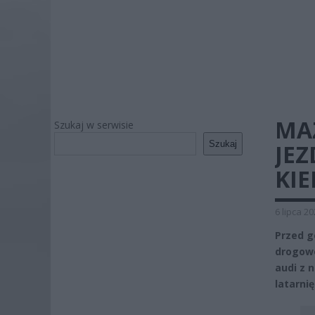
MA
Szukaj w serwisie
Szukaj
JEZ
KI
6 lipca 2
Przed g
drogowe
audi z n
latarnię