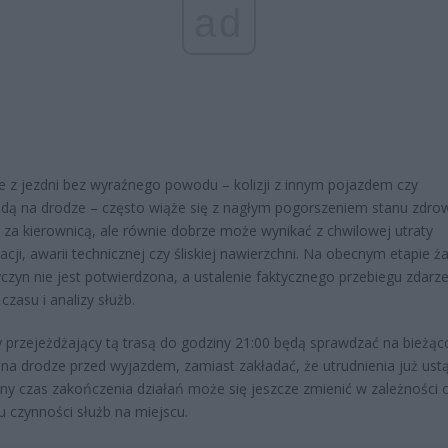
ad
e z jezdni bez wyraźnego powodu – kolizji z innym pojazdem czy
dą na drodze – często wiąże się z nagłym pogorszeniem stanu zdro
 za kierownicą, ale równie dobrze może wynikać z chwilowej utraty
acji, awarii technicznej czy śliskiej nawierzchni. Na obecnym etapie ż
yczyn nie jest potwierdzona, a ustalenie faktycznego przebiegu zdarz
zasu i analizy służb.
 przejeżdżający tą trasą do godziny 21:00 będą sprawdzać na bieżąc
 na drodze przed wyjazdem, zamiast zakładać, że utrudnienia już ustą
y czas zakończenia działań może się jeszcze zmienić w zależności 
u czynności służb na miejscu.