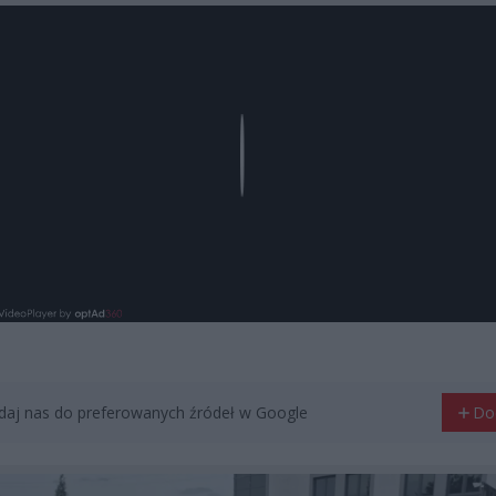
Play
aj nas do preferowanych źródeł w Google
Do