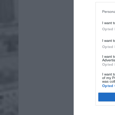
Persona
I want t
Opted 
I want t
Opted 
I want 
Advertis
Opted 
I want t
of my P
was col
Opted 
ZOBA
Lid
po
4 si