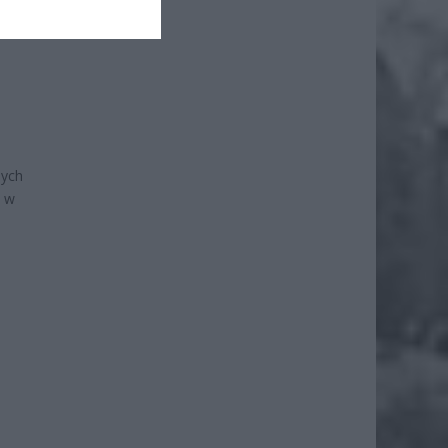
ł.
nych
ę w