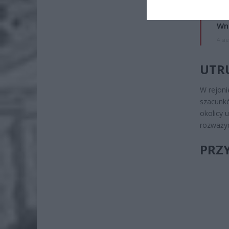
Pie
Wni
4 si
UTR
W rejoni
szacunkó
okolicy 
rozważyć
PRZ