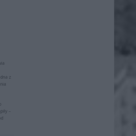
wia
adna z
enia
o
piły –
od