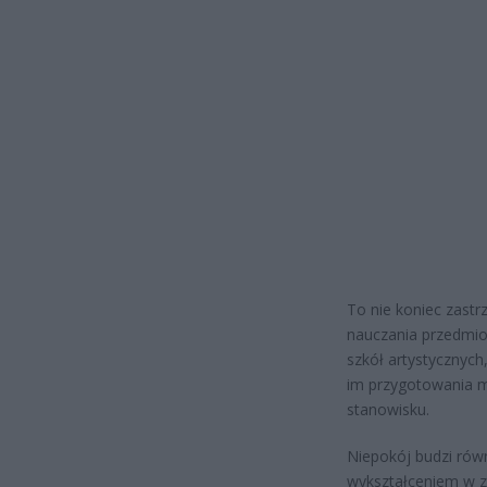
To nie koniec zast
nauczania przedmi
szkół artystycznyc
im przygotowania 
stanowisku.
Niepokój budzi rów
wykształceniem w z