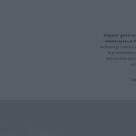
Inżynier gastron
Uniwersytecie P
technologii żywności 
w prześwietlani
standardów sanita
pr
Cap