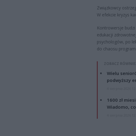
Związkowcy ostrzeg
W efekcie kryzys ka
Kontrowersje budzi
edukacji zdrowotnej
psychologów, po le
do chaosu programo
ZOBACZ RÓWNIE
Wielu senior
podwyższy e
4 sierpnia 2026 12
1600 zł mies
Wiadomo, co
4 sierpnia 2026 12