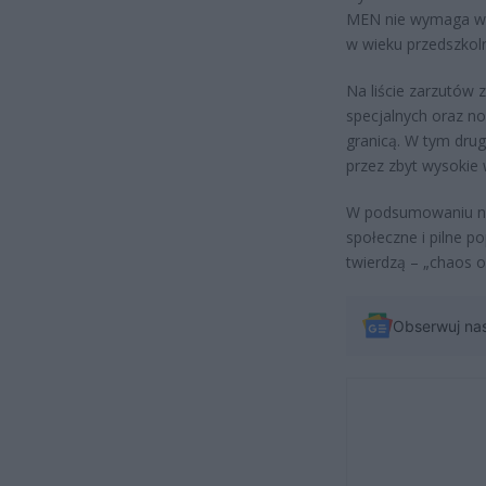
MEN nie wymaga w 
w wieku przedszkol
Na liście zarzutów 
specjalnych oraz n
granicą. W tym dru
przez zbyt wysokie
W podsumowaniu nau
społeczne i pilne p
twierdzą – „chaos or
Obserwuj na