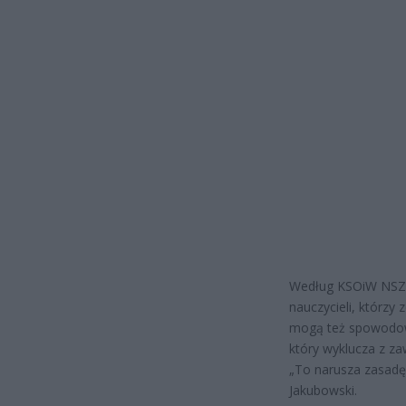
Według KSOiW NSZZ 
nauczycieli, którzy 
mogą też spowodowa
który wyklucza z z
„To narusza zasadę
Jakubowski.