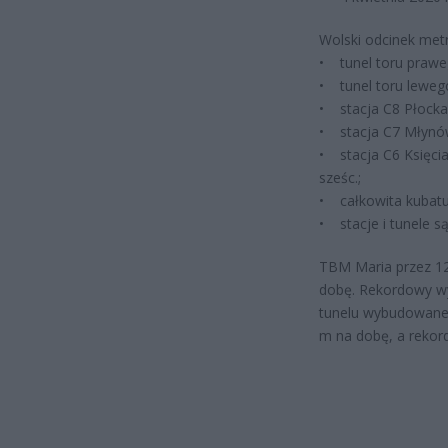
Wolski odcinek metr
• tunel toru prawe
• tunel toru lewego
• stacja C8 Płocka 
• stacja C7 Młynów
• stacja C6 Księci
sześc.;
• całkowita kubatu
• stacje i tunele s
TBM Maria przez 12
dobę. Rekordowy wy
tunelu wybudowane 
m na dobę, a rekor