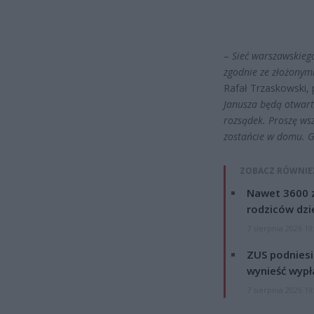
–
Sieć warszawskiego
zgodnie ze złożonym
Rafał Trzaskowski,
Janusza będą otwart
rozsądek. Proszę wsz
zostańcie w domu. Gd
ZOBACZ RÓWNIE
Nawet 3600 z
rodziców dzie
7 sierpnia 2026 19
ZUS podniesie
wynieść wypł
7 sierpnia 2026 19