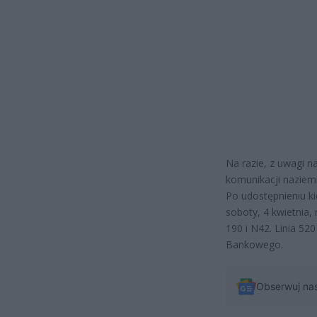
Na razie, z uwagi 
komunikacji naziem
Po udostępnieniu k
soboty, 4 kwietnia,
190 i N42. Linia 52
Bankowego.
Obserwuj na