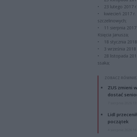
• 23 lutego 2017 r
• kwiecień 2017 r.
szczelinowych;
• 11 sierpnia 2017
Księcia Janusza;
• 18 stycznia 2018
• 3 września 2018 r
• 28 listopada 2018
ssaka;
ZOBACZ RÓWNIE
ZUS zmieni w
dostać senio
7 sierpnia 2026 13
Lidl przeceni
początek
4 sierpnia 2026 16