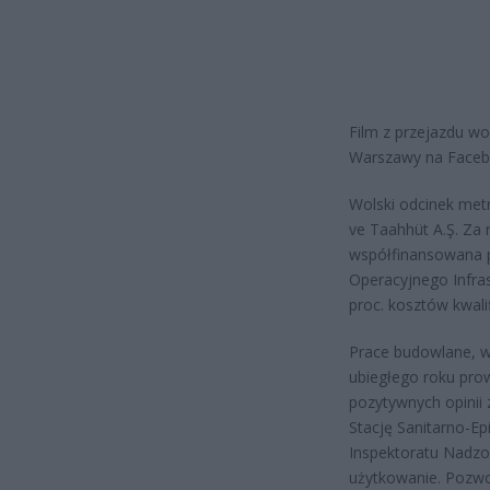
Film z przejazdu wo
Warszawy na Faceb
Wolski odcinek met
ve Taahhüt A.Ş. Za 
współfinansowana p
Operacyjnego Infras
proc. kosztów kwali
Prace budowlane, wy
ubiegłego roku pr
pozytywnych opinii
Stację Sanitarno-E
Inspektoratu Nadz
użytkowanie. Pozwo