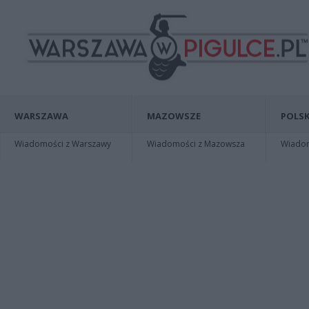
WARSZAWA
MAZOWSZE
POLSK
Wiadomości z Warszawy
Wiadomości z Mazowsza
Wiadomo