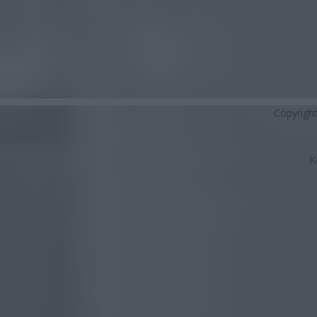
Copyrigh
K