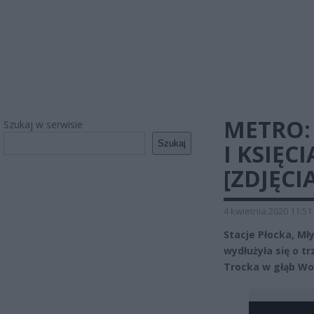
METRO:
Szukaj w serwisie
Szukaj
I KSIĘC
[ZDJĘCIA
4 kwietnia 2020 11:51
Stacje Płocka, Mł
wydłużyła się o tr
Trocka w głąb Wol