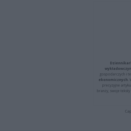
Dziennikar
wykładowczyn
gospodarczych i t
ekonomicznych
.
precyzyjne artyku
branży, swoje tekst
Cap