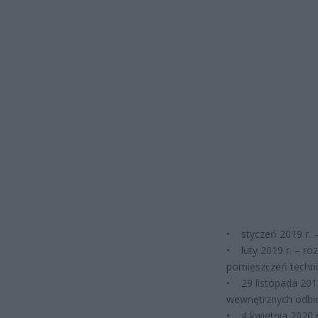
• styczeń 2019 r. 
• luty 2019 r. – r
pomieszczeń technic
• 29 listopada 201
wewnętrznych odbi
• 4 kwietnia 2020 r