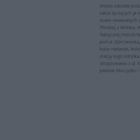
Wolski odcinek podzi
także łączących je t
nowo otwieranych st
Płockiej z Wolską. 
fabrycznej historii
pod ul. Górczewską,
kolor niebieski, kt
stacją tego odcinka
skrzyżowania z ul. K
parków Moczydło i