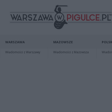
WARSZAWA
MAZOWSZE
POLSK
Wiadomości z Warszawy
Wiadomości z Mazowsza
Wiadomo