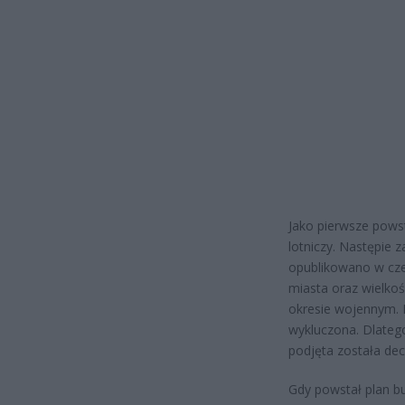
Jako pierwsze powst
lotniczy. Następie 
opublikowano w czer
miasta oraz wielkoś
okresie wojennym. 
wykluczona. Dlateg
podjęta została decy
Gdy powstał plan b