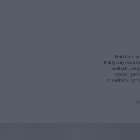
Redaktor na
Politycznych na 
mediach.
Specja
inwestor giełd
dziennikarski z pr
Cap