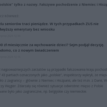
polskie” tylko z nazwy. Fałszywe pochodzenie z Niemiec i Hisz
CZ RÓWNIEŻ:
lu seniorów traci pieniądze. W tych przypadkach ZUS nie
dwyższy emerytury bez wniosku
erpnia 2026 12:34
0 zł miesięcznie za wychowanie dzieci? Sejm podjął decyzję.
adomo, co z nowym świadczeniem
erpnia 2026 12:16
 najpoważniejszych zarzutów są przypadki fałszowania kraju pochod
 43 partiach oznaczonych jako „polskie”, inspektorzy wykryli, że mię
o z zagranicy – głównie z Niemiec i Hiszpanii, ale też m.in. z Danii, Wi
 czy Węgier. Zdarzały się również sytuacje odwrotne: mięso z Polski
ane było jako zagraniczne, np. belgijskie czy niemieckie.