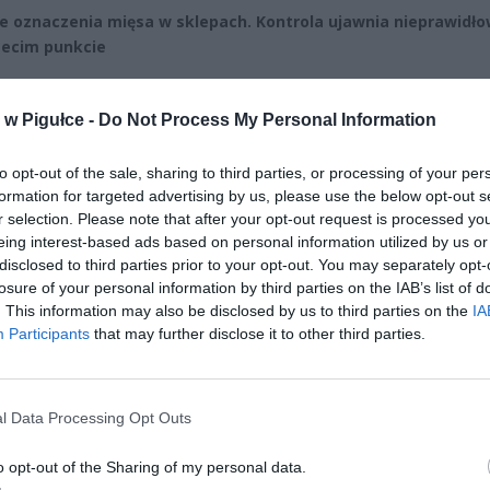
e oznaczenia mięsa w sklepach. Kontrola ujawnia nieprawidło
zecim punkcie
CZ RÓWNIEŻ:
w Pigułce -
Do Not Process My Personal Information
l przecenił hit do kuchni. Air fryer tańszy aż o 150 zł, a to dop
czątek
to opt-out of the sale, sharing to third parties, or processing of your per
erpnia 2026 16:06
formation for targeted advertising by us, please use the below opt-out s
r selection. Please note that after your opt-out request is processed y
niądze dla milionów polskich rodzin. ZUS wypłacił już 173 mln z
eing interest-based ads based on personal information utilized by us or
oski wciąż można składać
disclosed to third parties prior to your opt-out. You may separately opt-
erpnia 2026 12:56
losure of your personal information by third parties on the IAB’s list of
. This information may also be disclosed by us to third parties on the
IA
Participants
that may further disclose it to other third parties.
l Data Processing Opt Outs
o opt-out of the Sharing of my personal data.