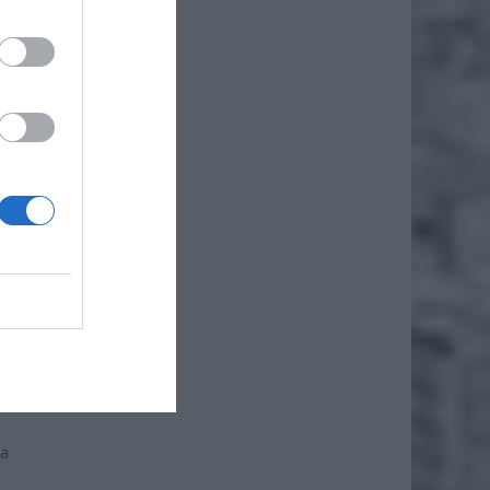
isko —
ą
ka