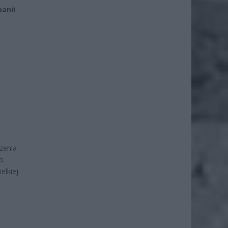
panii
zenia
so
elkiej