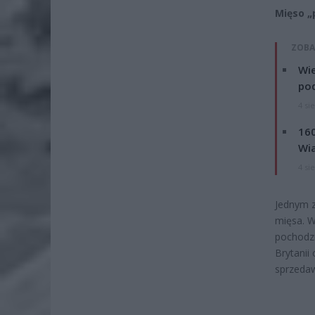
Mięso „
ZOBA
Wie
po
4 si
160
Wi
4 si
Jednym z
mięsa. W
pochodził
Brytanii
sprzedaw