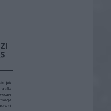
ZI
RS
le jak
trafia
oważne
rmacje
nawet