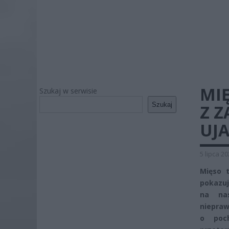
MIĘ
Szukaj w serwisie
Szukaj
Z Z
UJ
5 lipca 2
Mięso t
pokazuj
na nas
niepraw
o poc