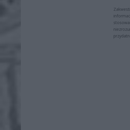
Zakwesti
informac
stosowan
niezrozu
przydatn