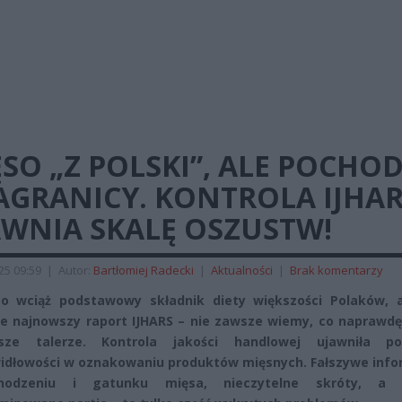
SO „Z POLSKI”, ALE POCHOD
AGRANICY. KONTROLA IJHA
AWNIA SKALĘ OSZUSTW!
025 09:59
|
Autor:
Bartłomiej Radecki
|
Aktualności
|
Brak komentarzy
o wciąż podstawowy składnik diety większości Polaków, a
e najnowszy raport IJHARS – nie zawsze wiemy, co naprawdę 
ze talerze. Kontrola jakości handlowej ujawniła p
idłowości w oznakowaniu produktów mięsnych. Fałszywe info
hodzeniu i gatunku mięsa, nieczytelne skróty, a 