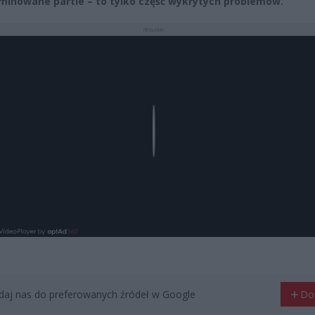
minowane partie – to tylko część wykrytych problemów.
REKLAMA
Play
aj nas do preferowanych źródeł w Google
Do