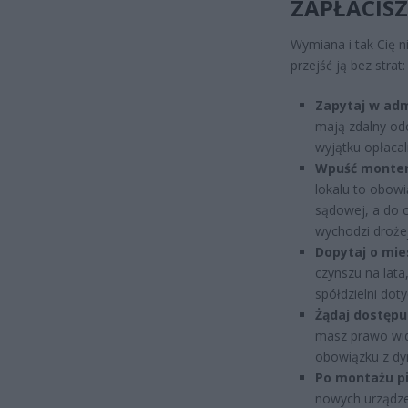
ZAPŁACISZ
Wymiana i tak Cię ni
przejść ją bez strat:
Zapytaj w adm
mają zdalny odc
wyjątku opłacal
Wpuść montera
lokalu to obow
sądowej, a do 
wychodzi drożej
Dopytaj o mie
czynszu na lata
spółdzielni dot
Żądaj dostępu 
masz prawo widz
obowiązku z dy
Po montażu pi
nowych urządzeń