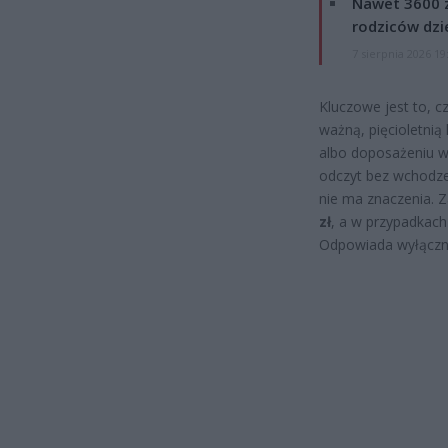
Nawet 3600 z
rodziców dzie
7 sierpnia 2026 19
Kluczowe jest to, c
ważną, pięcioletnią
albo doposażeniu w 
odczyt bez wchodzeni
nie ma znaczenia. 
zł
, a w przypadkach
Odpowiada wyłącznie