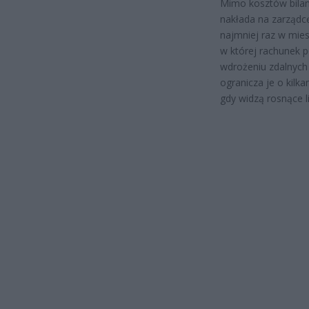
Mimo kosztów bilan
nakłada na zarządc
najmniej raz w miesi
w której rachunek p
wdrożeniu zdalnych
ogranicza je o kilka
gdy widzą rosnące li