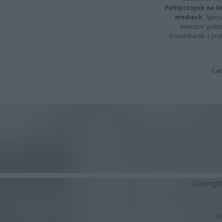
Politycznych na 
mediach.
Specja
inwestor giełd
dziennikarski z pr
Cap
Copyrigh
K