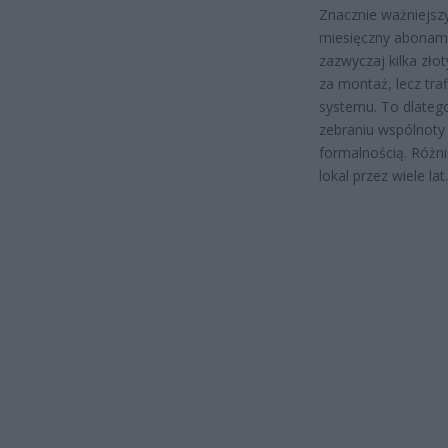
Znacznie ważniejszy
miesięczny aboname
zazwyczaj kilka zło
za montaż, lecz tra
systemu. To dlatego
zebraniu wspólnoty 
formalnością. Różni
lokal przez wiele lat.