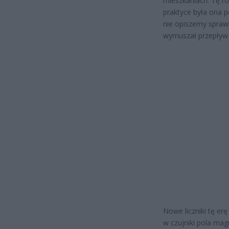
mieszkaniach. Tę ró
praktyce była ona p
nie opiszemy spraw
wymuszał przepływ
Nowe liczniki tę er
w czujniki pola ma