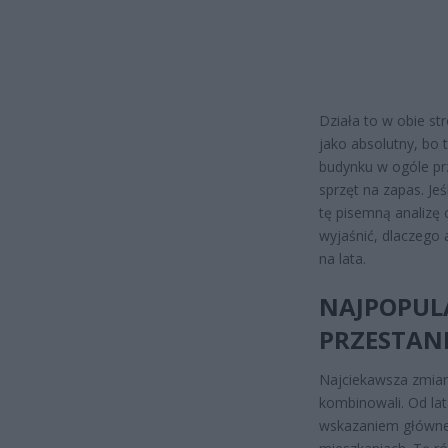
Działa to w obie st
jako absolutny, bo 
budynku w ogóle pr
sprzęt na zapas. Je
tę pisemną analizę 
wyjaśnić, dlaczego
na lata.
NAJPOPUL
PRZESTANI
Najciekawsza zmiana
kombinowali. Od lat
wskazaniem główne