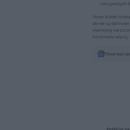
rzeczywistych d
Nowe liczniki rozwi
ale nie są darmowe 
inwestycję narzucon
kosztowała więcej, 
Obserwuj na
Redaktor na