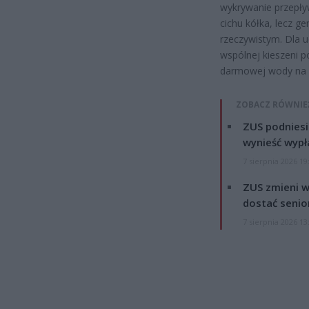
wykrywanie przepły
cichu kółka, lecz g
rzeczywistym. Dla u
wspólnej kieszeni p
darmowej wody na 
ZOBACZ RÓWNIE
ZUS podniesie
wynieść wypł
7 sierpnia 2026 19
ZUS zmieni w
dostać senio
7 sierpnia 2026 13