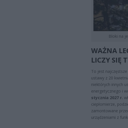
Bloki na j
WAŻNA LEG
LICZY SIĘ
To jest najczęstsze
ustawy z 20 kwietni
niektórych innych u
energetycznego i w
stycznia 2027 r.
wł
ciepłomierze, podz
zamontowane przed 
urządzeniami z funk