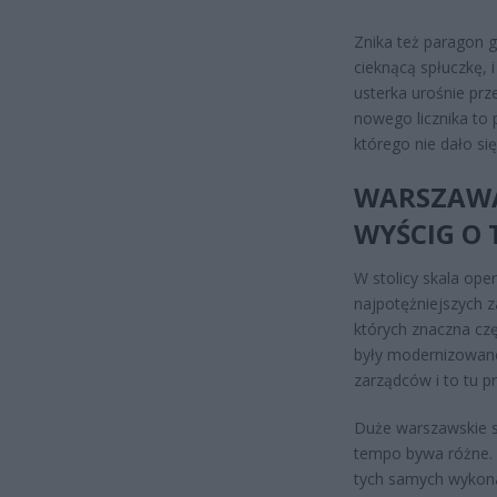
Znika też paragon g
cieknącą spłuczkę, 
usterka urośnie prz
nowego licznika to p
którego nie dało się
WARSZAWA:
WYŚCIG O
W stolicy skala ope
najpotężniejszych z
których znaczna częś
były modernizowane
zarządców i to tu pr
Duże warszawskie sp
tempo bywa różne. T
tych samych wykon