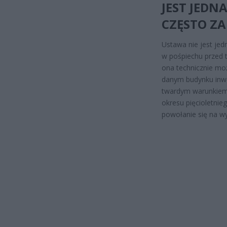
JEST JEDN
CZĘSTO Z
Ustawa nie jest jed
w pośpiechu przed 
ona technicznie mo
danym budynku inwes
twardym warunkiem:
okresu pięcioletnie
powołanie się na wy