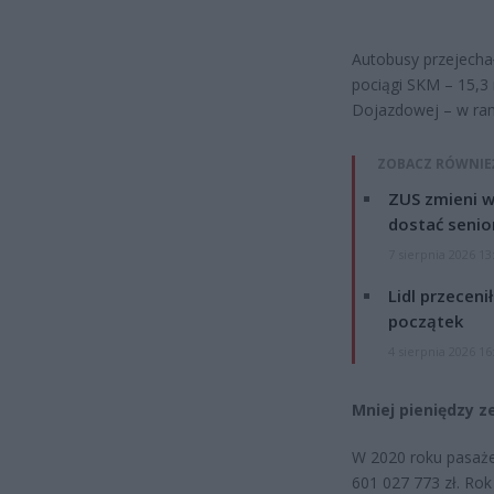
Autobusy przejecha
pociągi SKM – 15,3 
Dojazdowej – w ram
ZOBACZ RÓWNIE
ZUS zmieni w
dostać senio
7 sierpnia 2026 13
Lidl przeceni
początek
4 sierpnia 2026 16
Mniej pieniędzy z
W 2020 roku pasaże
601 027 773 zł. Rok