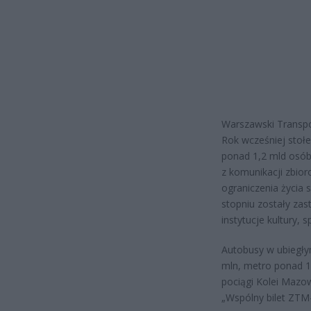
Warszawski Transpo
Rok wcześniej stoł
ponad 1,2 mld osób.
z komunikacji zbio
ograniczenia życia
stopniu zostały zas
instytucje kultury,
Autobusy w ubiegły
mln, metro ponad 16
pociągi Kolei Mazo
„Wspólny bilet ZTM