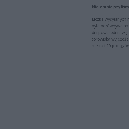
Nie zmniejszyliśm
Liczba wysyłanych n
była porównywalna 
dni powszednie w g
torowiska wyjeżdża
metra i 20 pociągó