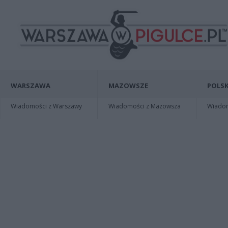
WARSZAWA
MAZOWSZE
POLSK
Wiadomości z Warszawy
Wiadomości z Mazowsza
Wiadomo