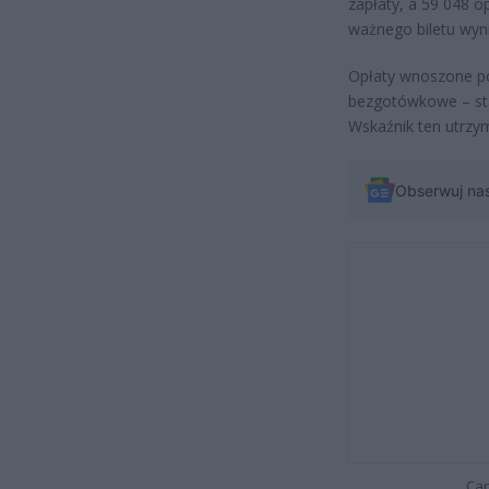
zapłaty, a 59 048 o
ważnego biletu wyni
Opłaty wnoszone po
bezgotówkowe – sta
Wskaźnik ten utrzym
Obserwuj na
Cap