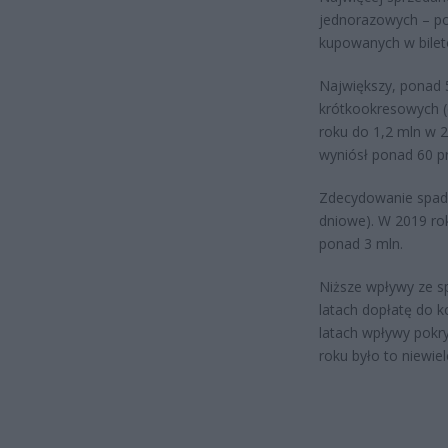
jednorazowych – po
kupowanych w bile
Największy, ponad 
krótkookresowych 
roku do 1,2 mln w 
wyniósł ponad 60 pr
Zdecydowanie spadł
dniowe). W 2019 rok
ponad 3 mln.
Niższe wpływy ze s
latach dopłatę do k
latach wpływy pokr
roku było to niewie