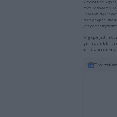
– mówi Pani Agnies
taka, że młodzież wr
Poza tym część z nic
Nasz program związan
jest pomoc wychowa
W grupie jest młodz
gimnazjum lub – rz
im na znalezienie pr
Obserwuj na