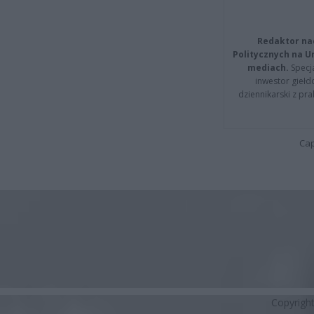
Redaktor na
Politycznych na 
mediach.
Specja
inwestor giełd
dziennikarski z pr
Cap
Copyrigh