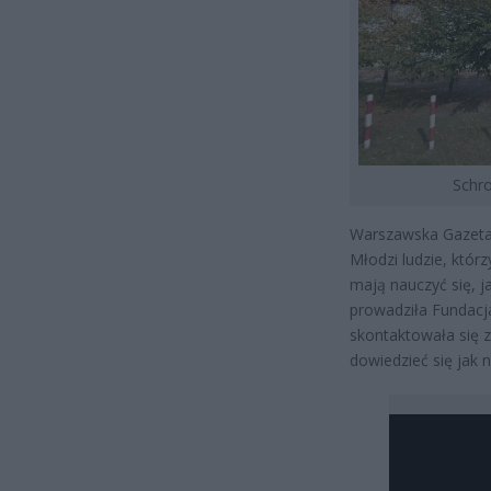
Schro
Warszawska Gazeta 
Młodzi ludzie, któr
mają nauczyć się, j
prowadziła Fundacj
skontaktowała się 
dowiedzieć się jak n