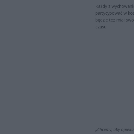
Każdy z wychowankó
partycypować w kos
będzie też miał sw
czasu:
„Chcemy, aby opiekun