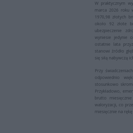
W praktycznym wy
marca 2026 roku w
1970,98 złotych b
około 92 złote b
ubezpieczenie zd
wyniesie jedynie o
ostatnie lata prz
stanowi źródło głę
się siłą nabywczą i
Przy świadczeniac
odpowiednio więk
stosunkowo skromn
Przykładowo, emer
brutto miesięczn
waloryzacji, co pr
miesięcznie na rękę