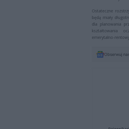
Ostateczne rozstrz
będą miały długotr
dla planowania pr
kształtowania o
emerytalno-rentowy
Obserwuj na
Dziennikar