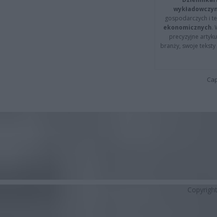
wykładowczyn
gospodarczych i t
ekonomicznych
.
precyzyjne artyku
branży, swoje tekst
Cap
Copyrigh