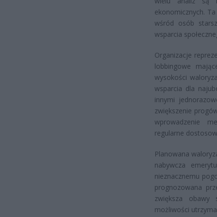
wielu analiz są 
ekonomicznych. Ta 
wśród osób stars
wsparcia społeczne
Organizacje reprez
lobbingowe mając
wysokości waloryz
wsparcia dla naju
innymi jednorazow
zwiększenie progó
wprowadzenie mec
regularne dostosow
Planowana waloryza
nabywcza emeryt
nieznacznemu pogor
prognozowana prze
zwiększa obawy s
możliwości utrzyma