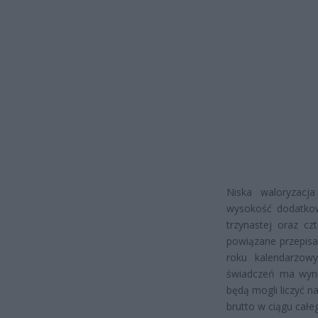
Niska waloryzacj
wysokość dodatkow
trzynastej oraz cz
powiązane przepis
roku kalendarzo
świadczeń ma wynie
będą mogli liczyć 
brutto w ciągu całe