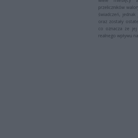
wiele miesięcy a
przeliczników walo
świadczeń, jednak 
oraz zostały osta
co oznacza że jej 
realnego wpływu na