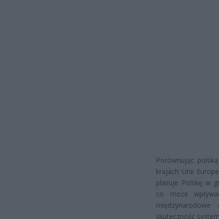
Porównując polską
krajach Unii Europ
plasuje Polskę w g
co może wpływać
międzynarodowe o
skuteczność system