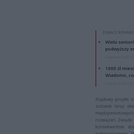
ZOBACZ RÓWNIE
Wielu senior
podwyższy e
4 sierpnia 2026 12
1600 zł mies
Wiadomo, co
4 sierpnia 2026 12
Rządowy projekt r
zostanie teraz sk
międzyresortowych,
rozwiązań. Związki
konsekwentnie dom
waloryzacyjnego, 