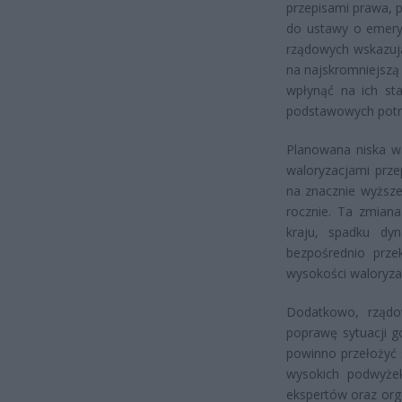
przepisami prawa, 
do ustawy o emeryt
rządowych wskazują
na najskromniejszą
wpłynąć na ich st
podstawowych potr
Planowana niska wa
waloryzacjami prze
na znacznie wyższe
rocznie. Ta zmiana
kraju, spadku dyn
bezpośrednio prze
wysokości waloryza
Dodatkowo, rządow
poprawę sytuacji go
powinno przełożyć 
wysokich podwyżek
ekspertów oraz org