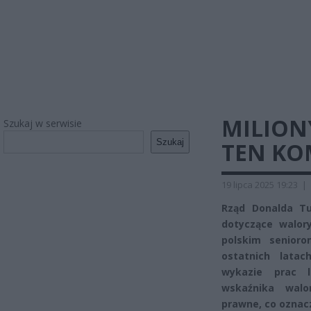
MILION
Szukaj w serwisie
Szukaj
TEN KO
19 lipca 2025 19:23
|
Rząd Donalda Tu
dotyczące walory
polskim senior
ostatnich lata
wykazie prac l
wskaźnika walo
prawne, co oznac