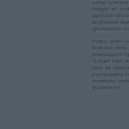
zostaje oznaczon
dostępie do środ
zaprzestaje nalicz
utrzymywanie niea
zgromadzonych śr
Przepisy prawa b
nieaktywne konto
obowiązującymi reg
10 latach braku ak
konta nie oznacza
przechowywania śr
nieodebrane środk
bezdziedziczne.