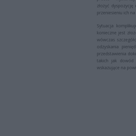
złożyć dyspozycję
przeniesieniu ich 
Sytuacja kompliku
konieczne jest zło
wówczas szczegóło
odzyskania pieni
przedstawienia do
takich jak dowód
wskazujące na pow