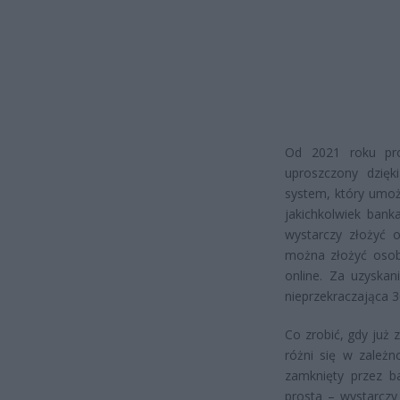
Od 2021 roku pro
uproszczony dzięk
system, który umoż
jakichkolwiek banka
wystarczy złożyć
można złożyć osobi
online. Za uzyskan
nieprzekraczająca 3
Co zrobić, gdy już
różni się w zależn
zamknięty przez b
prosta – wystarczy