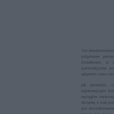
Ten dwudziestoletni
odzyskanie pieni
Dodatkowo, w wi
systematycznie po
upływem czasu cora
Jak sprawdzić, 
najłatwiejszym kr
wyciągów bankowyc
skrzynkę e-mail po
jest skontaktowanie