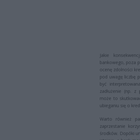
Jakie konsekwen
bankowego, poza p
ocenę zdolności kre
pod uwagę liczbę p
być interpretowan
zadłużenie (np. z 
może to skutkować
ubieganiu się o kred
Warto również pa
zaprzestanie korz
środków. Dopóki um