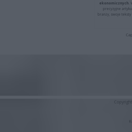
ekonomicznych
.
precyzyjne artyku
branży, swoje tekst
Cap
Copyrigh
K