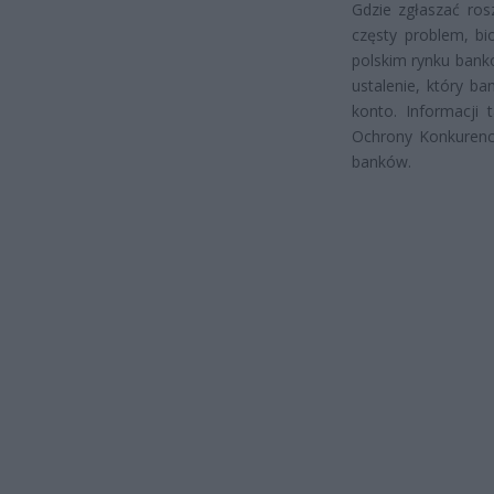
Gdzie zgłaszać rosz
częsty problem, bi
polskim rynku bank
ustalenie, który ba
konto. Informacji
Ochrony Konkurenc
banków.