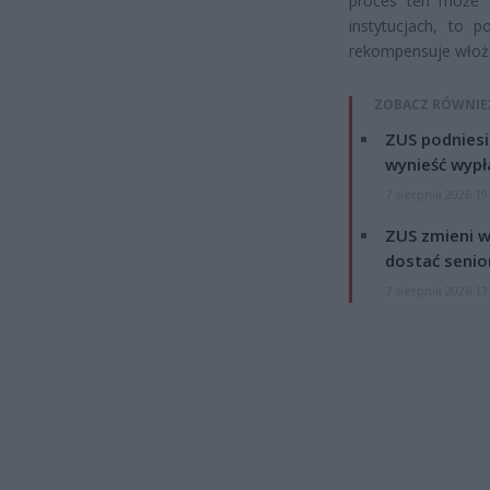
proces ten może w
instytucjach, to 
rekompensuje włożo
ZOBACZ RÓWNIE
ZUS podniesie
wynieść wypł
7 sierpnia 2026 19
ZUS zmieni w
dostać senio
7 sierpnia 2026 13