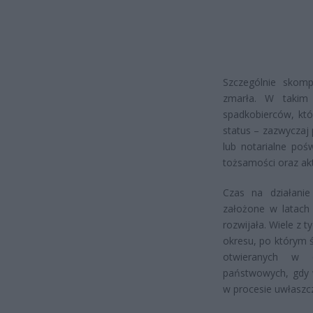
Szczególnie skom
zmarła. W takim 
spadkobierców, kt
status – zazwyczaj
lub notarialne po
tożsamości oraz akt
Czas na działanie
założone w latach 
rozwijała. Wiele z t
okresu, po którym 
otwieranych w ok
państwowych, gdy w
w procesie uwłaszc