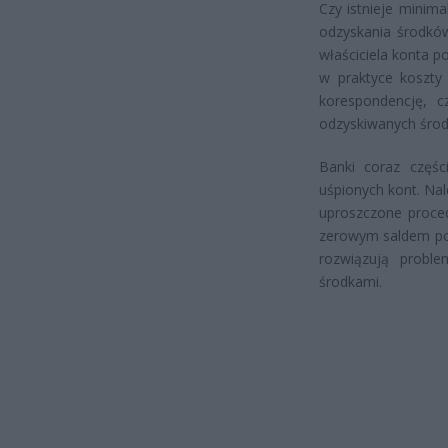
Czy istnieje minim
odzyskania środkó
właściciela konta p
w praktyce koszty
korespondencję, 
odzyskiwanych środk
Banki coraz częśc
uśpionych kont. Na
uproszczone proce
zerowym saldem po 
rozwiązują proble
środkami.