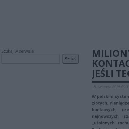
MILION
Szukaj w serwisie
Szukaj
KONTACH
JEŚLI T
15 kwietnia 2025 09:3
W polskim system
złotych. Pieniąd
bankowych, cze
najnowszych sz
„uśpionych” rach