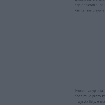
czy pobieranie op
klienta i nie przyw
Proces „usypiania”
podejmuje próby ko
– wysyła listy, e-ma