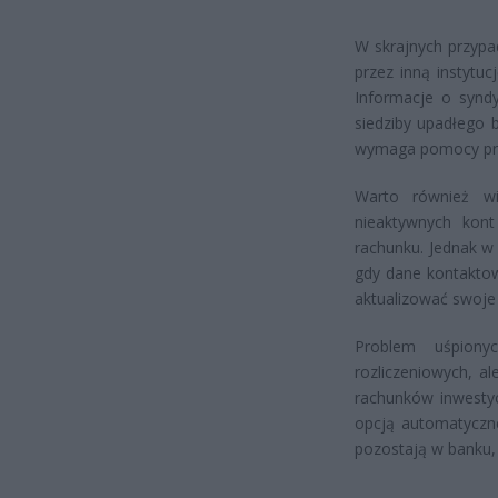
W skrajnych przypa
przez inną instytu
Informacje o synd
siedziby upadłego 
wymaga pomocy pr
Warto również wi
nieaktywnych kon
rachunku. Jednak w
gdy dane kontaktowe
aktualizować swoje
Problem uśpiony
rozliczeniowych, a
rachunków inwestyc
opcją automatyczne
pozostają w banku,