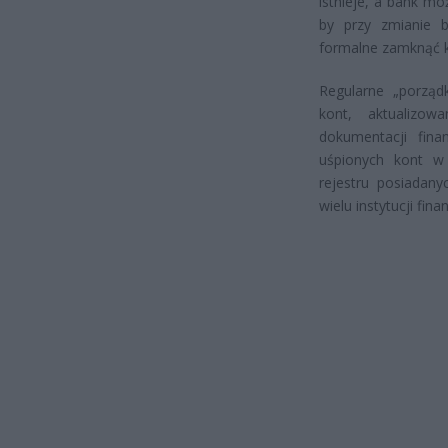
istnieje, a bank mo
by przy zmianie b
formalne zamknąć k
Regularne „porząd
kont, aktualizo
dokumentacji fin
uśpionych kont w 
rejestru posiadan
wielu instytucji fin