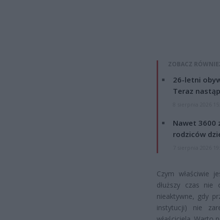
ZOBACZ RÓWNIE
26-letni obyw
Teraz nastąp
8 sierpnia 2026 15
Nawet 3600 z
rodziców dzie
7 sierpnia 2026 19
Czym właściwie je
dłuższy czas nie 
nieaktywne, gdy pr
instytucji) nie z
właściciela. Warto 