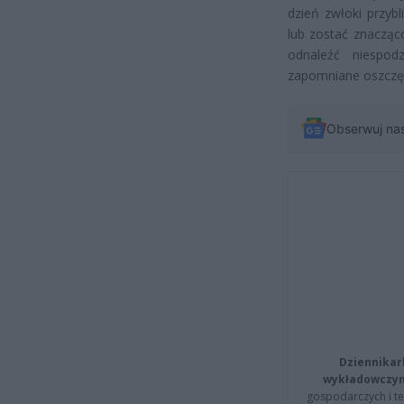
dzień zwłoki przyb
lub zostać znacząc
odnaleźć niespod
zapomniane oszczę
Obserwuj na
Dziennikar
wykładowczyn
gospodarczych i t