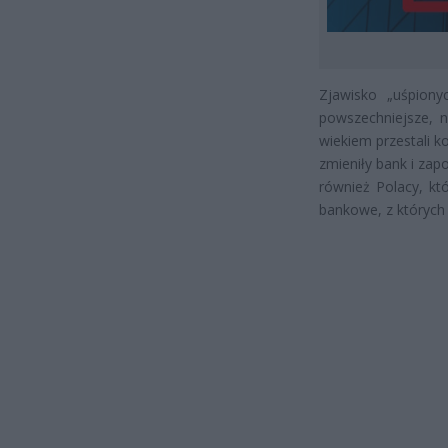
Zjawisko „uśpiony
powszechniejsze, 
wiekiem przestali k
zmieniły bank i zap
również Polacy, kt
bankowe, z których 