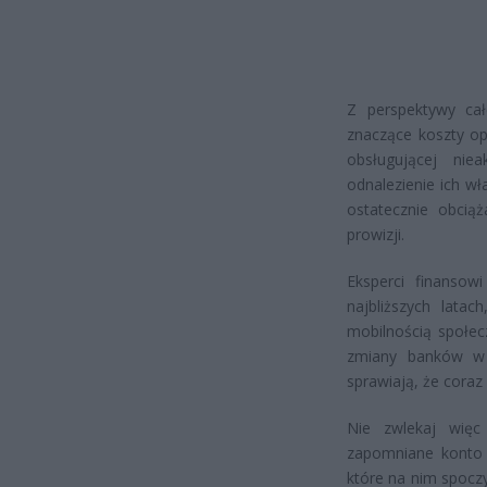
Z perspektywy ca
znaczące koszty op
obsługującej nie
odnalezienie ich wł
ostatecznie obcią
prowizji.
Eksperci finansow
najbliższych latac
mobilnością społec
zmiany banków w 
sprawiają, że coraz
Nie zwlekaj więc
zapomniane konto b
które na nim spoczy