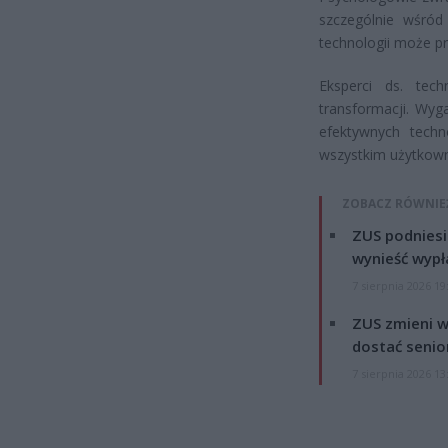
szczególnie wśró
technologii może pr
Eksperci ds. tec
transformacji. Wyga
efektywnych techn
wszystkim użytkow
ZOBACZ RÓWNIE
ZUS podniesie
wynieść wypł
7 sierpnia 2026 19
ZUS zmieni w
dostać senio
7 sierpnia 2026 13