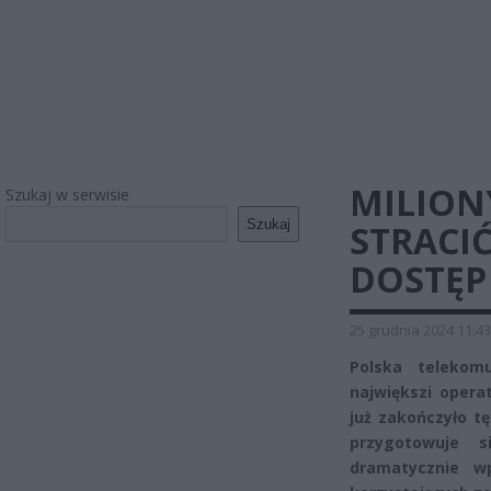
MILION
Szukaj w serwisie
Szukaj
STRACI
DOSTĘP
25 grudnia 2024 11:43
Polska telekomu
największi opera
już zakończyło tę
przygotowuje 
dramatycznie w