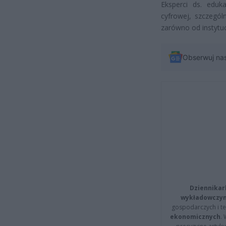
Eksperci ds. eduk
cyfrowej, szczegól
zarówno od instytuc
Obserwuj na
Dziennikar
wykładowczyn
gospodarczych i t
ekonomicznych
.