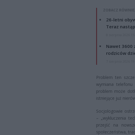
ZOBACZ RÓWNIE
26-letni obyw
Teraz nastąp
8 sierpnia 2026 15
Nawet 3600 z
rodziców dzie
7 sierpnia 2026 19
Problem ten szcze
wymiana telefonu 
problem może dotk
istniejące już nier
Socjologowie ostr
– „wykluczenia te
przejść na nowsz
społeczeństwa, trac