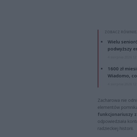
ZOBACZ RÓWNIE
Wielu senior
podwyższy e
4 sierpnia 2026 12
1600 zł mies
Wiadomo, co
4 sierpnia 2026 12
Zacharowa nie odni
elementów pomnika
funkcjonariuszy
odpowiedziała kont
radzieckiej historii.