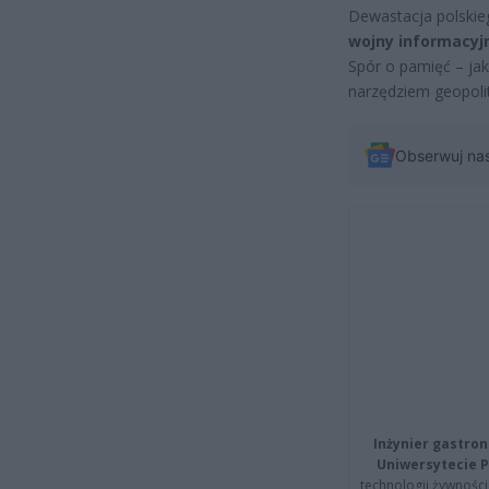
Dewastacja polskie
wojny informacyjn
Spór o pamięć – ja
narzędziem geopolit
Obserwuj na
Inżynier gastron
Uniwersytecie P
technologii żywności 