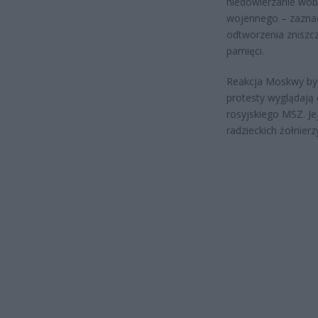
niedowierzanie wobe
wojennego – zazna
odtworzenia zniszc
pamięci.
Reakcja Moskwy był
protesty wyglądają 
rosyjskiego MSZ. J
radzieckich żołnier