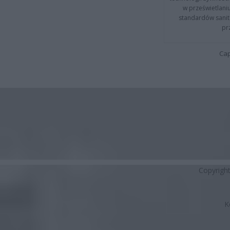
w prześwietlani
standardów sanita
pr
Cap
Copyrigh
K