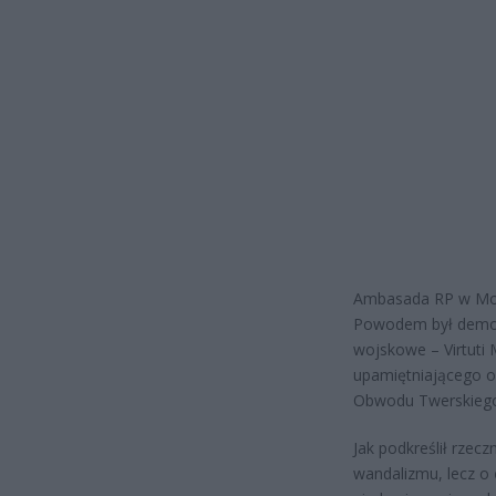
Ambasada RP w Mosk
Powodem był demont
wojskowe – Virtuti 
upamiętniającego of
Obwodu Twerskieg
Jak podkreślił rzec
wandalizmu, lecz o