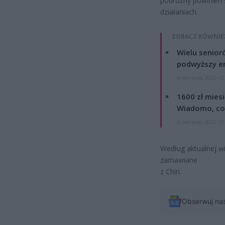
podróżny powinien s
działaniach.
ZOBACZ RÓWNIE
Wielu senior
podwyższy e
4 sierpnia 2026 12
1600 zł mies
Wiadomo, co
4 sierpnia 2026 12
Według aktualnej w
zamawiane
z Chin.
Obserwuj na