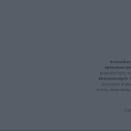
Dziennikar
wykładowczyn
gospodarczych i t
ekonomicznych
.
precyzyjne artyku
branży, swoje tekst
Cap