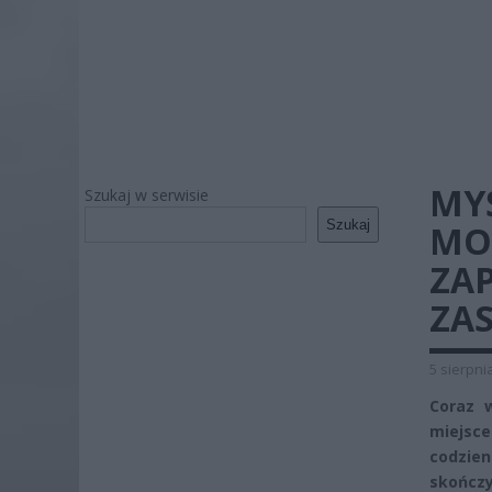
MYŚ
Szukaj w serwisie
Szukaj
MO
ZAP
ZAS
5 sierpni
Coraz 
miejsce
codzie
skończ