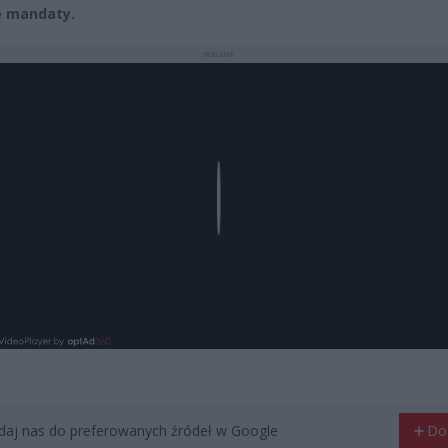
e mandaty.
REKLAMA
Play
aj nas do preferowanych źródeł w Google
Do