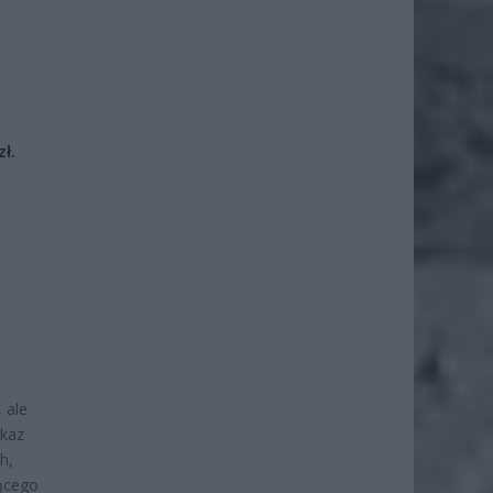
ł.
 ale
akaz
h,
jącego