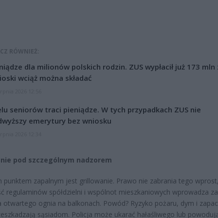
CZ RÓWNIEŻ:
niądze dla milionów polskich rodzin. ZUS wypłacił już 173 mln z
oski wciąż można składać
erpnia 2026 12:56
lu seniorów traci pieniądze. W tych przypadkach ZUS nie
dwyższy emerytury bez wniosku
erpnia 2026 12:34
anie pod szczególnym nadzorem
 punktem zapalnym jest grillowanie. Prawo nie zabrania tego wprost,
ć regulaminów spółdzielni i wspólnot mieszkaniowych wprowadza z
 otwartego ognia na balkonach. Powód? Ryzyko pożaru, dym i zapac
zeszkadzają sąsiadom. Policja może ukarać hałaśliwego lub powodu