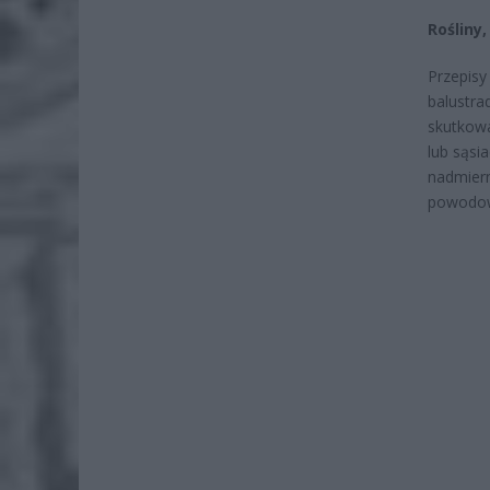
Rośliny
Przepisy
balustra
skutkowa
lub sąsi
nadmiern
powodow