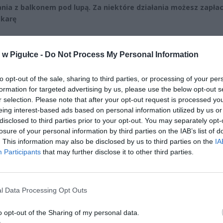
nia z balkonem pod lupą. Za niektóre działania możesz zapłac
 karę
CZ RÓWNIEŻ:
w Pigułce -
Do Not Process My Personal Information
 zmieni ważny limit od marca 2027 roku. Policzyliśmy, ile mo
tać senior przy emeryturze 2200, 2400, 2600 i 2700 zł
to opt-out of the sale, sharing to third parties, or processing of your per
erpnia 2026 13:23
formation for targeted advertising by us, please use the below opt-out s
r selection. Please note that after your opt-out request is processed y
l przecenił hit do kuchni. Air fryer tańszy aż o 150 zł, a to dop
eing interest-based ads based on personal information utilized by us or
czątek
disclosed to third parties prior to your opt-out. You may separately opt-
erpnia 2026 16:06
losure of your personal information by third parties on the IAB’s list of
. This information may also be disclosed by us to third parties on the
IA
Participants
that may further disclose it to other third parties.
l Data Processing Opt Outs
o opt-out of the Sharing of my personal data.
ad