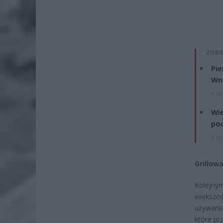
ZOBA
Pie
Wni
4 si
Wie
po
4 si
Grillow
Kolejnym
większoś
używania
które pr