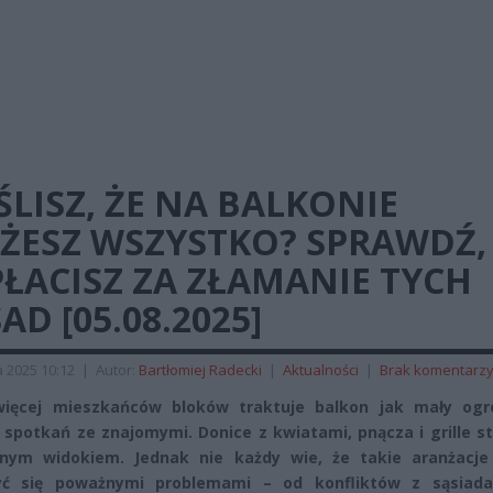
LISZ, ŻE NA BALKONIE
ŻESZ WSZYSTKO? SPRAWDŹ, 
ŁACISZ ZA ZŁAMANIE TYCH
AD [05.08.2025]
a 2025 10:12
|
Autor:
Bartłomiej Radecki
|
Aktualności
|
Brak komentarz
więcej mieszkańców bloków traktuje balkon jak mały ogr
 spotkań ze znajomymi. Donice z kwiatami, pnącza i grille st
nnym widokiem. Jednak nie każdy wie, że takie aranżacj
yć się poważnymi problemami – od konfliktów z sąsiad