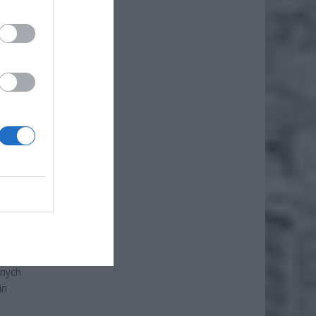
enia
o, co
rych
być
miastkę
snych
in