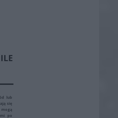
ILE
y
ód lub
ają się
e mogą
ami po