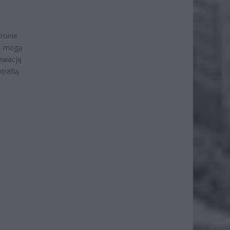
ronie
 – mogą
ewację
trafią