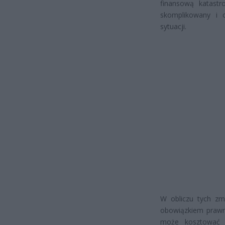
finansową katastr
skomplikowany i c
sytuacji.
W obliczu tych zmi
obowiązkiem prawn
może kosztować f