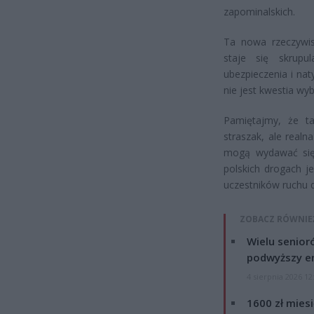
zapominalskich.
Ta nowa rzeczywis
staje się skrupu
ubezpieczenia i na
nie jest kwestia wy
Pamiętajmy, że ta
straszak, ale real
mogą wydawać się 
polskich drogach j
uczestników ruchu
ZOBACZ RÓWNIE
Wielu senior
podwyższy e
4 sierpnia 2026 12
1600 zł mies