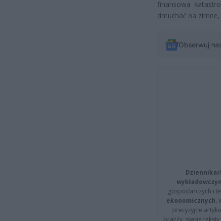
finansowa katastr
dmuchać na zimne, 
Obserwuj na
Dziennikar
wykładowczyn
gospodarczych i t
ekonomicznych
.
precyzyjne artyku
branży, swoje tekst