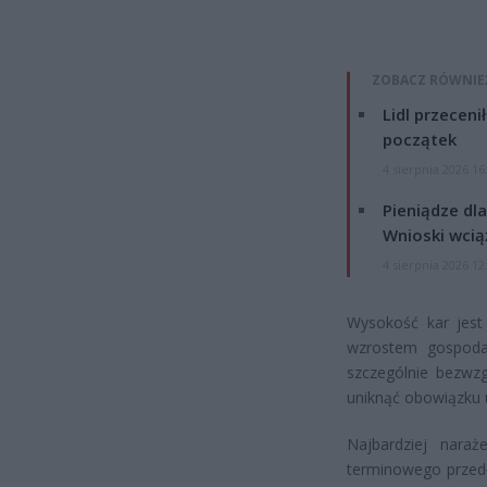
ZOBACZ RÓWNIE
Lidl przeceni
początek
4 sierpnia 2026 16
Pieniądze dla
Wnioski wcią
4 sierpnia 2026 12
Wysokość kar jest
wzrostem gospodar
szczególnie bezwzg
uniknąć obowiązku 
Najbardziej naraż
terminowego przedł