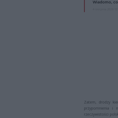
Wiadomo, co
4 sierpnia 2026 12
Zatem, drodzy kier
przypomnienia i 
rzeczywistości pols