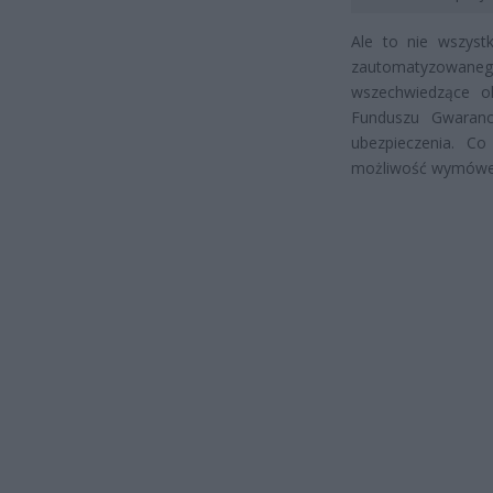
Ale to nie wszys
zautomatyzowan
wszechwiedzące ok
Funduszu Gwarancy
ubezpieczenia. Co
możliwość wymówek