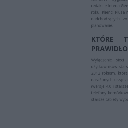
redakcję Interia Ge
roku. Klienci Plusa
nadchodzących zm
planowanie.
KTÓRE T
PRAWIDŁO
Wyłączenie sieci
użytkowników stars
2012 rokiem, które
narażonych urządz
(wersje 4.0 i stars
telefony komórkowe
starsze tablety wy