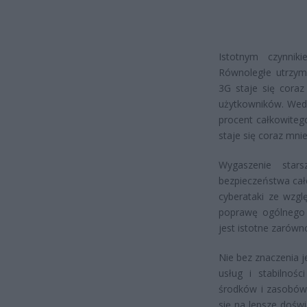
Istotnym czynnik
Równoległe utrzymy
3G staje się coraz
użytkowników. Wedł
procent całkowiteg
staje się coraz mnie
Wygaszenie stars
bezpieczeństwa całe
cyberataki ze wzgl
poprawę ogólnego p
jest istotne zarówn
Nie bez znaczenia j
usług i stabilnoś
środków i zasobów 
się na lepsze dośw