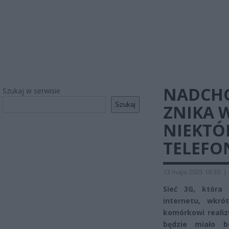
NADCHOD
Szukaj w serwisie
Szukaj
ZNIKA 
NIEKTÓ
TELEFO
13 maja 2025 18:30
|
Sieć 3G, która
internetu, wkró
komórkowi realiz
będzie miało b