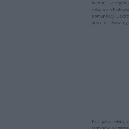
bardziej szczegóło
roku, a dla Krakow
Komunikacji Elektr
procent całkowiteg
Plus jako jedyny z
terminów wygaszan