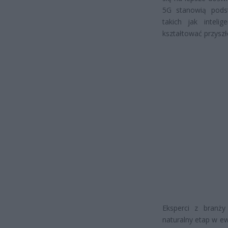
5G stanowią podst
takich jak inteli
kształtować przyszł
Eksperci z branży
naturalny etap w ew