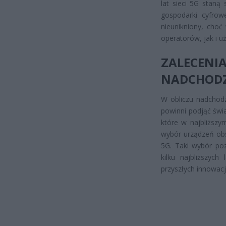
lat sieci 5G staną
gospodarki cyfrow
nieunikniony, cho
operatorów, jak i u
ZALECENI
NADCHODZ
W obliczu nadchodz
powinni podjąć świ
które w najbliższy
wybór urządzeń obs
5G. Taki wybór po
kilku najbliższyc
przyszłych innowacji