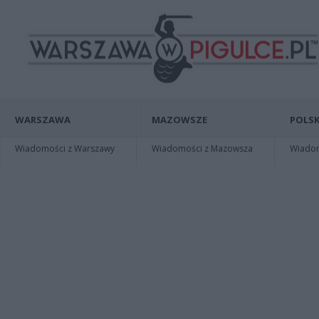
WARSZAWA
MAZOWSZE
POLSK
Wiadomości z Warszawy
Wiadomości z Mazowsza
Wiadomo