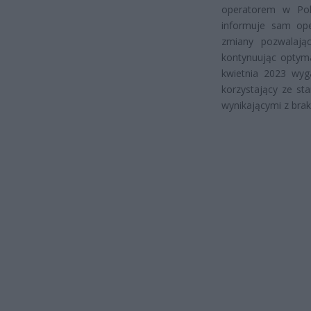
operatorem w Pols
informuje sam op
zmiany pozwalają
kontynuując optyma
kwietnia 2023 wyga
korzystający ze st
wynikającymi z brak