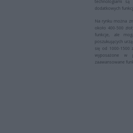
technologiami są
dodatkowych funkcj
Na rynku można zna
około 400-500 zło
funkcje, ale mo
poszukujących urzą
się od 1000-1500 
wyposażone w p
zaawansowane funkc