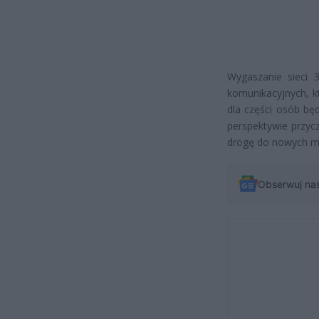
Wygaszanie sieci 
komunikacyjnych, kt
dla części osób bę
perspektywie przyc
drogę do nowych mo
Obserwuj na