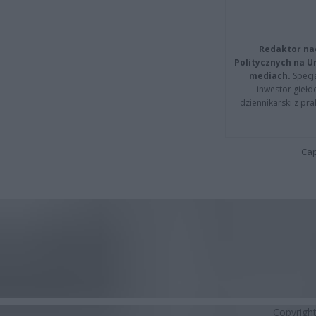
Redaktor na
Politycznych na 
mediach.
Specja
inwestor giełd
dziennikarski z pr
Cap
Copyrigh