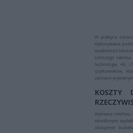
W praktyce oznacza
wykonywania podst
wiadomości tekstow
szerszego zakresu 
technologię 4G LT
użytkowników, któ
zarówno prywatnym
KOSZTY 
RZECZYWI
Wymiana telefonu 
określonymi wydatk
obciążenie budż