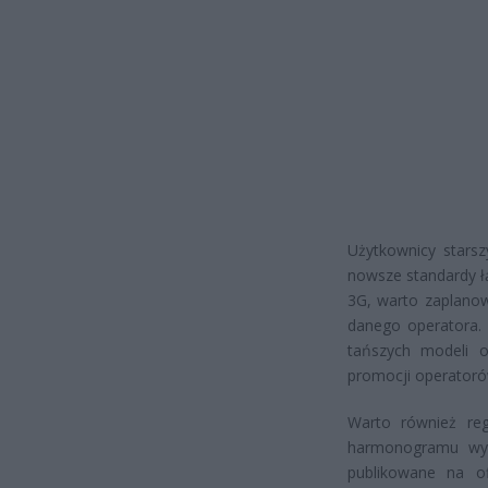
Użytkownicy starsz
nowsze standardy łąc
3G, warto zaplanow
danego operatora.
tańszych modeli o
promocji operatoró
Warto również reg
harmonogramu wył
publikowane na of