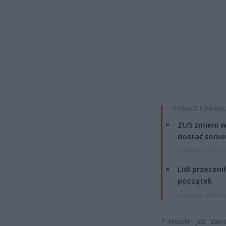
ZOBACZ RÓWNIE
ZUS zmieni w
dostać senio
7 sierpnia 2026 13
Lidl przeceni
początek
4 sierpnia 2026 16
T-Mobile już zak