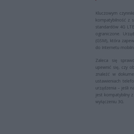
Kluczowym czynniki
kompatybilność z si
standardów 4G LTE 
ograniczone. Urząd
(GSM), która zapew
do Internetu mobiln
Zaleca się sprawd
upewnić się, czy o
znaleźć w dokumen
ustawieniach tele
urządzenia – jeśli 
jest kompatybilny 
wyłączeniu 3G.