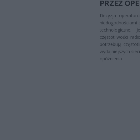
PRZEZ OP
Decyzja operator
niedogodnościami d
technologiczne.
częstotliwości rad
potrzebują częstot
wydajniejszych siec
opóźnienia.