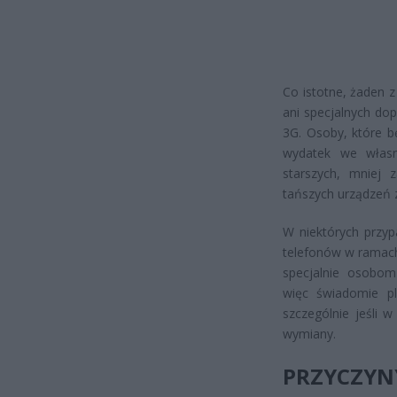
Co istotne, żaden 
ani specjalnych do
3G. Osoby, które b
wydatek we własn
starszych, mniej 
tańszych urządzeń 
W niektórych przy
telefonów w ramach
specjalnie osobo
więc świadomie pl
szczególnie jeśli
wymiany.
PRZYCZYN