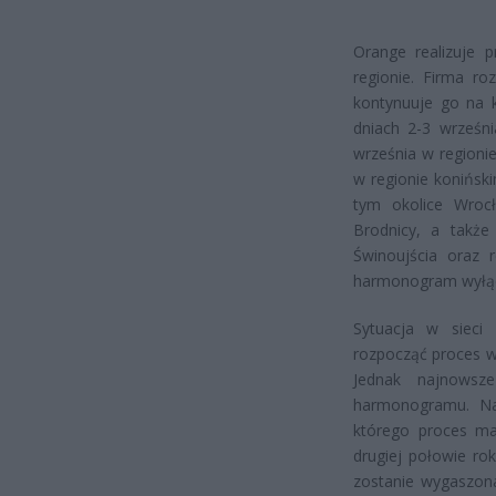
Orange realizuje 
regionie. Firma r
kontynuuje go na k
dniach 2-3 wrześni
września w regioni
w regionie konińsk
tym okolice Wrocł
Brodnicy, a także
Świnoujścia oraz r
harmonogram wyłącz
Sytuacja w sieci 
rozpocząć proces w
Jednak najnowsz
harmonogramu. Na 
którego proces ma
drugiej połowie ro
zostanie wygaszon