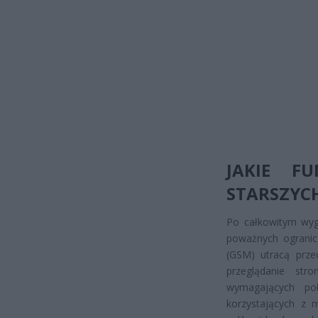
JAKIE F
STARSZYC
Po całkowitym wyga
poważnych ogranicz
(GSM) utracą prze
przeglądanie stro
wymagających poł
korzystających z 