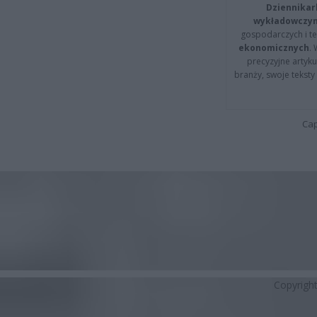
Dziennikar
wykładowczyn
gospodarczych i t
ekonomicznych
.
precyzyjne artyku
branży, swoje tekst
Cap
Copyrigh