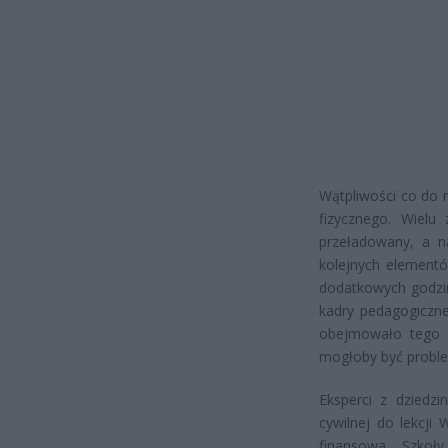
Wątpliwości co do 
fizycznego. Wielu
przeładowany, a n
kolejnych elementó
dodatkowych godzin
kadry pedagogiczne
obejmowało tego t
mogłoby być probl
Eksperci z dziedz
cywilnej do lekcji 
finansowa. Szkoł