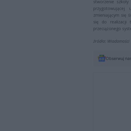
stworzenie szkoły
przygotowującej
zmieniającym się ś
się do realizacji
przeciążonego syst
źródło: Wiadomości
Obserwuj na