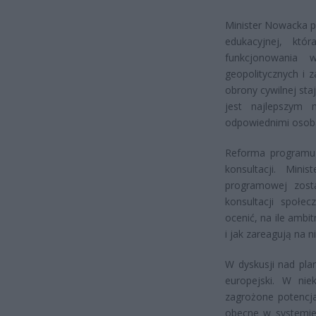
Minister Nowacka po
edukacyjnej, kt
funkcjonowania 
geopolitycznych i 
obrony cywilnej staj
jest najlepszym 
odpowiednimi osoba
Reforma programu 
konsultacji. Min
programowej zosta
konsultacji społ
ocenić, na ile ambi
i jak zareagują na n
W dyskusji nad pla
europejski. W niek
zagrożone potencja
obecne w systemie 