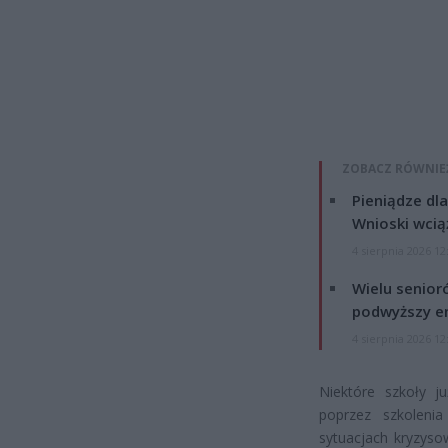
ZOBACZ RÓWNIE
Pieniądze dla
Wnioski wcią
4 sierpnia 2026 12
Wielu senior
podwyższy e
4 sierpnia 2026 12
Niektóre szkoły ju
poprzez szkoleni
sytuacjach kryzyso