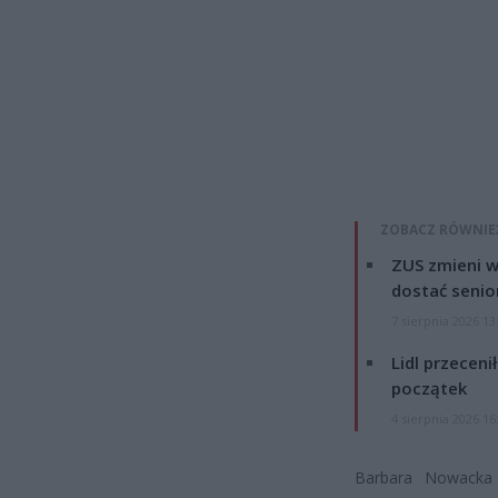
ZOBACZ RÓWNIE
ZUS zmieni w
dostać senio
7 sierpnia 2026 13
Lidl przeceni
początek
4 sierpnia 2026 16
Barbara Nowacka