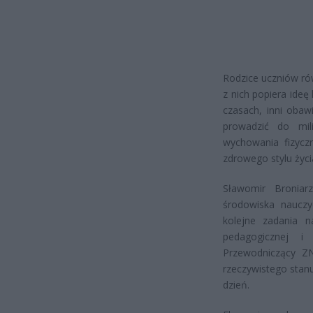
Rodzice uczniów ró
z nich popiera ide
czasach, inni obaw
prowadzić do mili
wychowania fizycz
zdrowego stylu życi
Sławomir Broniar
środowiska nauczyc
kolejne zadania n
pedagogicznej i
Przewodniczący Z
rzeczywistego stanu
dzień.