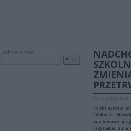
NADCHO
Szukaj w serwisie
Szukaj
SZKOLN
ZMIENIĄ
PRZETR
17 marca 2025 18:13
Polski system edu
Edukacji Naro
przebudowę pro
radykalnie zmie