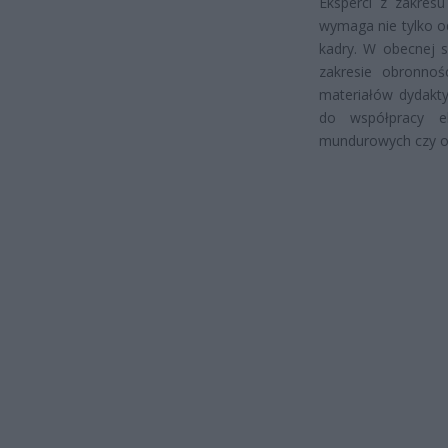
Eksperci z zakres
wymaga nie tylko o
kadry. W obecnej s
zakresie obronnoś
materiałów dydakt
do współpracy ek
mundurowych czy or