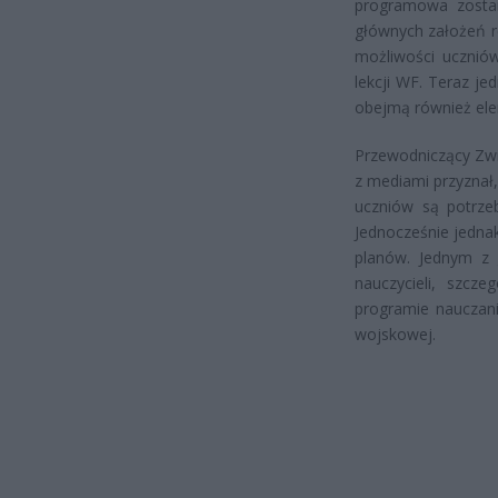
programowa zostan
głównych założeń r
możliwości ucznió
lekcji WF. Teraz je
obejmą również el
Przewodniczący Zwi
z mediami przyznał
uczniów są potrzeb
Jednocześnie jednak
planów. Jednym z 
nauczycieli, szcz
programie nauczani
wojskowej.