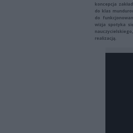
koncepcja zakład
do klas mundurow
do funkcjonowa
wizja spotyka s
nauczycielskieg
realizacją.