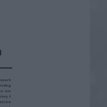
I
epach
Według
ka nas
ierę 5
iektóre