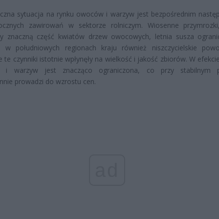
czna sytuacja na rynku owoców i warzyw jest bezpośrednim nast
rocznych zawirowań w sektorze rolniczym. Wiosenne przymrozki
yły znaczną część kwiatów drzew owocowych, letnia susza ograni
a w południowych regionach kraju również niszczycielskie pow
e te czynniki istotnie wpłynęły na wielkość i jakość zbiorów. W efekc
i warzyw jest znacząco ograniczona, co przy stabilnym p
nnie prowadzi do wzrostu cen.
ad