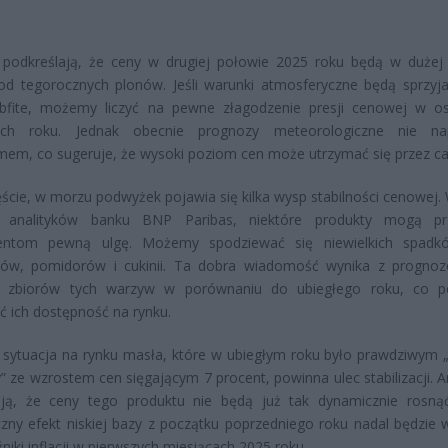
i podkreślają, że ceny w drugiej połowie 2025 roku będą w dużej
od tegorocznych plonów. Jeśli warunki atmosferyczne będą sprzyja
obfite, możemy liczyć na pewne złagodzenie presji cenowej w os
ach roku. Jednak obecnie prognozy meteorologiczne nie na
em, co sugeruje, że wysoki poziom cen może utrzymać się przez cał
ście, w morzu podwyżek pojawia się kilka wysp stabilności cenowej.
 analityków banku BNP Paribas, niektóre produkty mogą prz
ntom pewną ulgę. Możemy spodziewać się niewielkich spadk
ków, pomidorów i cukinii. Ta dobra wiadomość wynika z progno
 zbiorów tych warzyw w porównaniu do ubiegłego roku, co p
ć ich dostępność na rynku.
sytuacja na rynku masła, które w ubiegłym roku było prawdziwym 
” ze wzrostem cen sięgającym 7 procent, powinna ulec stabilizacji. A
ują, że ceny tego produktu nie będą już tak dynamicznie rosną
czny efekt niskiej bazy z początku poprzedniego roku nadal będzie 
niki inflacji w pierwszych miesiącach 2025 roku.