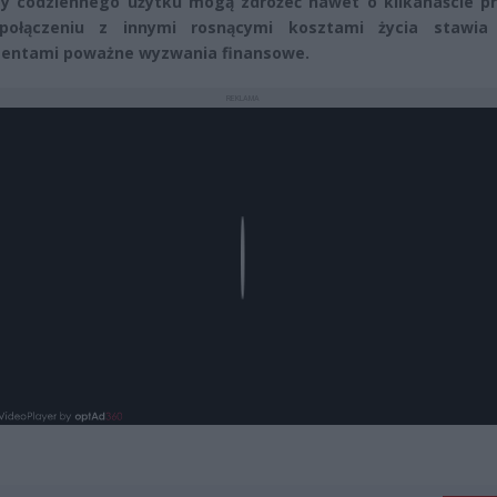
y codziennego użytku mogą zdrożeć nawet o kilkanaście pr
ołączeniu z innymi rosnącymi kosztami życia stawia
entami poważne wyzwania finansowe.
REKLAMA
Play