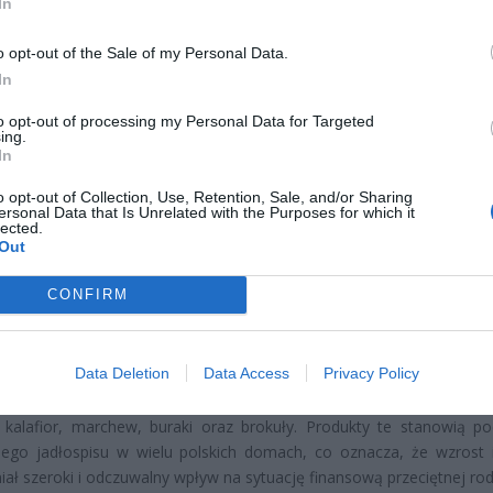
In
o opt-out of the Sale of my Personal Data.
In
CZ RÓWNIEŻ:
to opt-out of processing my Personal Data for Targeted
ing.
 zmieni ważny limit od marca 2027 roku. Policzyliśmy, ile mo
In
tać senior przy emeryturze 2200, 2400, 2600 i 2700 zł
erpnia 2026 13:23
o opt-out of Collection, Use, Retention, Sale, and/or Sharing
ersonal Data that Is Unrelated with the Purposes for which it
lected.
l przecenił hit do kuchni. Air fryer tańszy aż o 150 zł, a to dop
Out
czątek
erpnia 2026 16:06
CONFIRM
 również staną się luksusem dla wielu gospodarstw domowych. An
Data Deletion
Data Access
Privacy Policy
ują, że ich ceny wzrosną średnio o 7 procent w skali roku. Szcz
 podwyżki odczujemy przy zakupie podstawowych warzyw, takich ja
 kalafior, marchew, buraki oraz brokuły. Produkty te stanowią p
nego jadłospisu w wielu polskich domach, co oznacza, że wzrost 
iał szeroki i odczuwalny wpływ na sytuację finansową przeciętnej rod