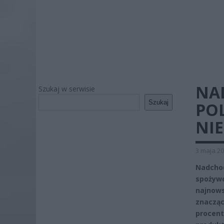
NA
Szukaj w serwisie
Szukaj
POL
NI
3 maja 20
Nadcho
spożyw
najnows
znacząc
procent