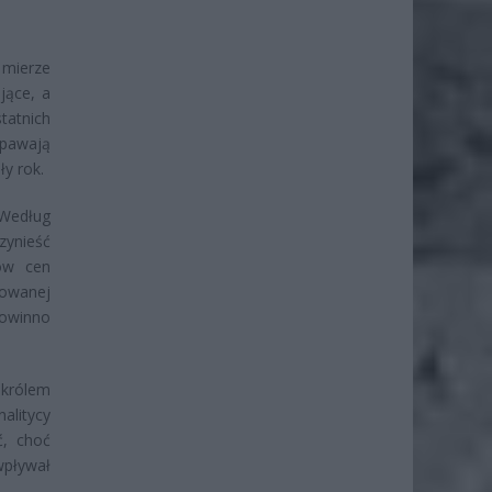
 mierze
jące, a
tatnich
pawają
y rok.
 Według
ynieść
ów cen
zowanej
owinno
„królem
nalitycy
ć, choć
wpływał