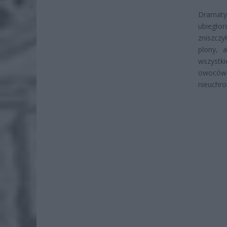
Dramaty
ubiegło
zniszcz
plony, 
wszystki
owoców 
nieuchro