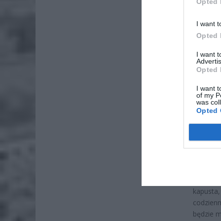
Opted 
I want t
Opted 
ZOBA
I want 
Advertis
ZUS
Opted 
dos
7 si
I want t
of my P
was col
Lid
Opted 
po
4 si
Warzywa
przewid
dotkliwe
kapusta,
codzien
będzie m