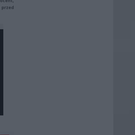
ocent,
 przed