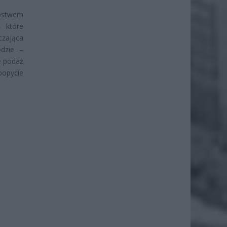
ępstwem
, które
czająca
odzie –
ie podaż
opycie