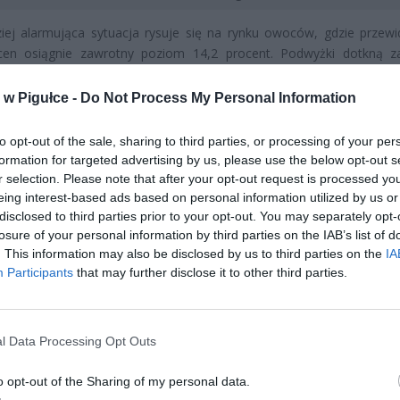
iej alarmująca sytuacja rysuje się na rynku owoców, gdzie przew
cen osiągnie zawrotny poziom 14,2 procent. Podwyżki dotkną 
ezonowe, takie jak wiśnie, czereśnie, maliny i śliwki, jak i te
nie są dostępne przez cały rok – jabłka, gruszki czy cytrusy. Tak z
w Pigułce -
Do Not Process My Personal Information
en w tej kategorii jest bezpośrednio związany z niepokojącymi zja
ymi, które w ostatnich sezonach dotknęły polskie i europ
to opt-out of the sale, sharing to third parties, or processing of your per
ctwo.
formation for targeted advertising by us, please use the below opt-out s
r selection. Please note that after your opt-out request is processed y
eing interest-based ads based on personal information utilized by us or
disclosed to third parties prior to your opt-out. You may separately opt-
losure of your personal information by third parties on the IAB’s list of
. This information may also be disclosed by us to third parties on the
IA
Participants
that may further disclose it to other third parties.
ad
l Data Processing Opt Outs
o opt-out of the Sharing of my personal data.