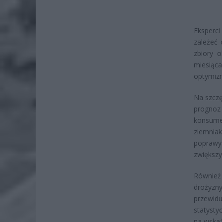
Eksperc
zależeć 
zbiory 
miesiąc
optymizm
Na szczę
prognoz
konsume
ziemnia
poprawy
zwiększy
Również 
drożyzny
przewid
statysty
na wskaź