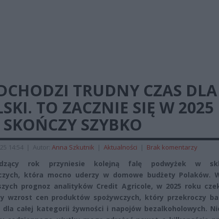
DCHODZI TRUDNY CZAS DLA
SKI. TO ZACZNIE SIĘ W 2025 
E SKOŃCZY SZYBKO
25 14:54
|
Autor:
Anna Szkutnik
|
Aktualności
|
Brak komentarzy
dzący rok przyniesie kolejną falę podwyżek w skl
czych, która mocno uderzy w domowe budżety Polaków. 
zych prognoz analityków Credit Agricole, w 2025 roku cze
y wzrost cen produktów spożywczych, który przekroczy bar
 dla całej kategorii żywności i napojów bezalkoholowych. N