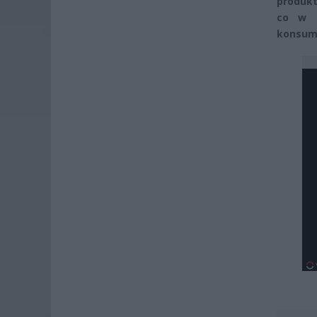
produkt
co w p
konsum