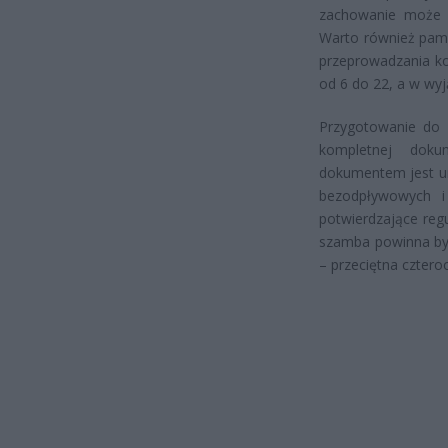
zachowanie może s
Warto również pami
przeprowadzania ko
od 6 do 22, a w wy
Przygotowanie do 
kompletnej doku
dokumentem jest um
bezodpływowych i 
potwierdzające regu
szamba powinna być
– przeciętna czter