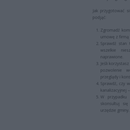
Jak przygotować si
podjąć:
Zgromadź komp
umowę z firmą a
Sprawdź stan 
wszelkie nie
naprawione.
Jeśli korzystas
pozwolenie w
przeglądy i kon
Sprawdź, czy w 
kanalizacyjnej –
W przypadku w
skonsultuj si
urzędzie gminy.