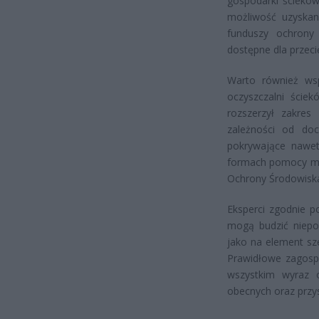
gospodarki ściekow
możliwość uzyska
funduszy ochrony 
dostępne dla prze
Warto również ws
oczyszczalni ście
rozszerzył zakre
zależności od d
pokrywające nawet
formach pomocy mo
Ochrony Środowiska
Eksperci zgodnie p
mogą budzić niepok
jako na element sz
Prawidłowe zagospo
wszystkim wyraz o
obecnych oraz przy