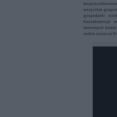
bezprecedensowa
wszystkie gospod
gospodarki ści
Konsekwencje w
domowych budżetó
rodzin oznacza f