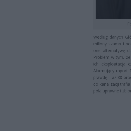
F
Według danych Głó
miliony szamb i po
one alternatywę dl
Problem w tym, że 
ich eksploatacja 
Alarmujący raport 
prawdę – aż 80 pro
do kanalizacji traf
pola uprawne i zbio