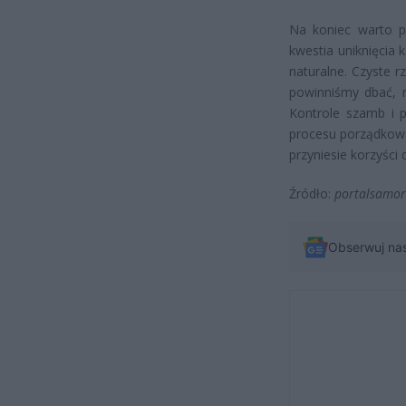
Na koniec warto p
kwestia uniknięcia 
naturalne. Czyste r
powinniśmy dbać, m
Kontrole szamb i 
procesu porządkowa
przyniesie korzyści
Źródło:
portalsamor
Obserwuj na