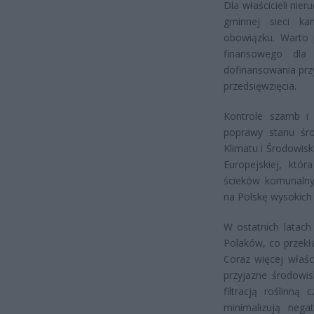
Dla właścicieli nie
gminnej sieci kan
obowiązku. Warto 
finansowego dla 
dofinansowania prz
przedsięwzięcia.
Kontrole szamb i 
poprawy stanu śro
Klimatu i Środowisk
Europejskiej, któ
ścieków komunalny
na Polskę wysokich 
W ostatnich latac
Polaków, co przekł
Coraz więcej właśc
przyjazne środowis
filtracją roślinną
minimalizują neg