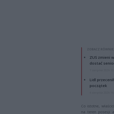
ZOBACZ RÓWNIE
ZUS zmieni w
dostać senio
7 sierpnia 2026 13
Lidl przeceni
początek
4 sierpnia 2026 16
Co istotne, właści
na teren posesji a