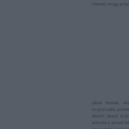
również mogą przyn
Jakub Nowak, właś
oczyszczalni, potw
dwóch latach licz
wzrosła o ponad 60 