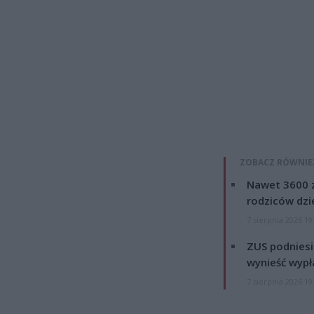
ZOBACZ RÓWNIE
Nawet 3600 z
rodziców dzie
7 sierpnia 2026 19
ZUS podniesie
wynieść wypł
7 sierpnia 2026 19