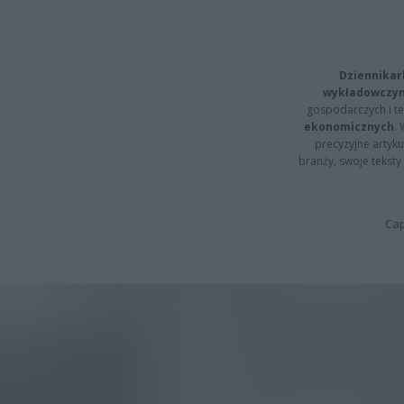
Dziennikar
wykładowczyn
gospodarczych i t
ekonomicznych
.
precyzyjne artyku
branży, swoje tekst
Cap