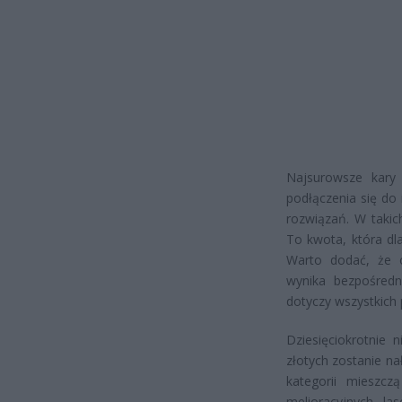
Najsurowsze kary 
podłączenia się do i
rozwiązań. W takic
To kwota, która dl
Warto dodać, że o
wynika bezpośredn
dotyczy wszystkich p
Dziesięciokrotnie 
złotych zostanie na
kategorii mieszcz
melioracyjnych, l