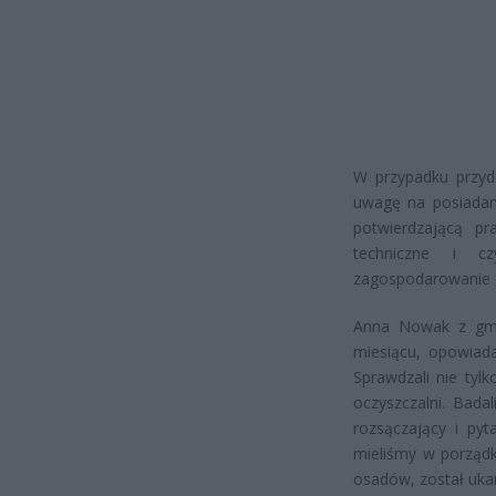
W przypadku przyd
uwagę na posiadan
potwierdzającą pr
techniczne i cz
zagospodarowanie 
Anna Nowak z gmin
miesiącu, opowiada
Sprawdzali nie tyl
oczyszczalni. Bada
rozsączający i pyt
mieliśmy w porządk
osadów, został uk