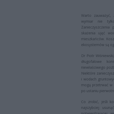
Warto zauważyć, 
wymiar nie tylk
Zanieczyszczenia
skażenia ujęć wod
mieszkańców. Kosz
ekosystemów są ogr
Dr Piotr Wiśniewsk
długofalowe kon
niewłaściwego pozb
Niektóre zanieczysz
i wodach gruntowyc
mogą przetrwać w ś
po ustaniu pierwotn
Co zrobić, jeśli k
najszybciej usuną
potwierdzającej 