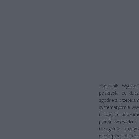
Naczelnik Wydzia
podkreśla, że kluc
zgodne z przepisami
systematycznie wyw
i mogą to udokume
przede wszystkim 
nielegalnie pozby
niebezpieczeństwo 