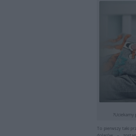
?Uciekamy p
To pierwszy taki p
dolarów – zosta