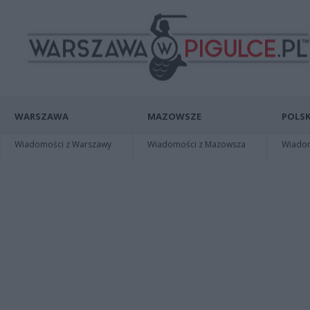
WARSZAWA
MAZOWSZE
POLSK
Wiadomości z Warszawy
Wiadomości z Mazowsza
Wiadomo