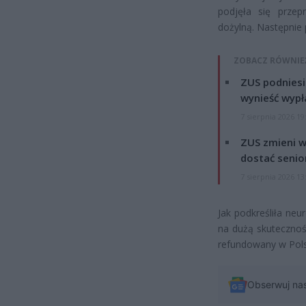
podjęła się przep
dożylną. Następnie 
ZOBACZ RÓWNIE
ZUS podniesie
wynieść wypł
7 sierpnia 2026 19
ZUS zmieni w
dostać senio
7 sierpnia 2026 13
Jak podkreśliła neu
na dużą skuteczność
refundowany w Pols
Obserwuj na