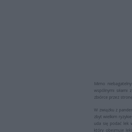
Mimo niebagatelnyc
wspólnymi siłami z
zbiórce przez stron
W związku z pandem
zbyt wielkim ryzyki
uda się podać lek 
który obejmuje lek