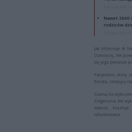
8 sierpnia 2026 15
Nawet 3600 z
rodziców dzie
7 sierpnia 2026 19
Jak informuje dr h
Dziecięcej, lek pow
się jego pierwsze p
Pacjentem, który z
Boruta, cierpiący na
Szansą na wyleczeni
Zolgensma, lek wyk
świecie, kosztu
refundowania.