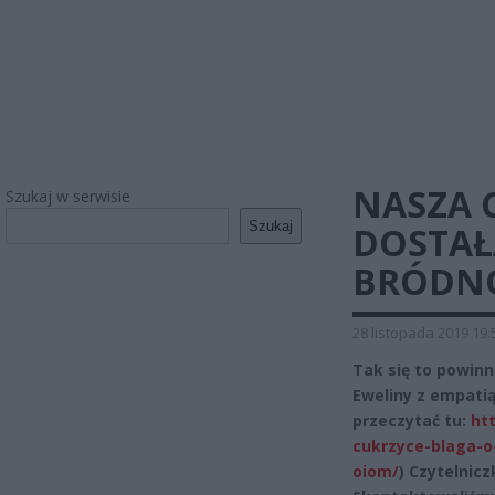
NASZA 
Szukaj w serwisie
Szukaj
DOSTAŁ
BRÓDN
28 listopada 2019 19:
Tak się to powinn
Eweliny z empatią
przeczytać tu:
ht
cukrzyce-blaga-o
oiom/
) Czytelnicz