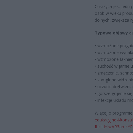
Cukrzyca jest jedną
osób w wieku produ
dolnych, zwiększa r
Typowe objawy c
• wzmożone pragnien
• wzmożone wydalan
• wzmożone łaknieni
• suchość w jamie u
• zmęczenie, senno
• zamglone widzeni
• uczucie drętwienia
• gorsze gojenie się
• infekcje układu 
Więcej o programie
edukacyjne-i-konsul
fbclid=IwAR3amkY