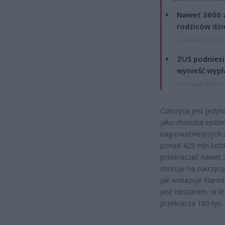
Nawet 3600 z
rodziców dzie
7 sierpnia 2026 19
ZUS podniesie
wynieść wypł
7 sierpnia 2026 19
Cukrzyca jest jedyn
jako choroba epide
najpoważniejszych 
ponad 425 mln ludz
przekraczać nawet 3
choruje na cukrzycę
Jak wskazuje Naro
jest obszarem, w kt
przekracza 180 tys.