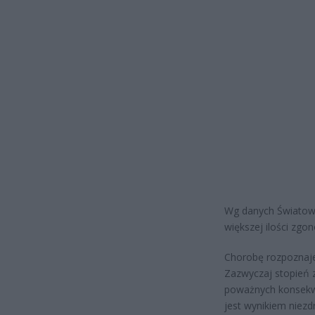
Wg danych Światowe
większej ilości zgo
Chorobę rozpoznaje 
Zazwyczaj stopień z
poważnych konsekwe
jest wynikiem niezd