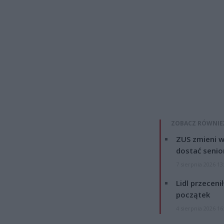
ZOBACZ RÓWNIE
ZUS zmieni w
dostać senio
7 sierpnia 2026 13
Lidl przeceni
początek
4 sierpnia 2026 16