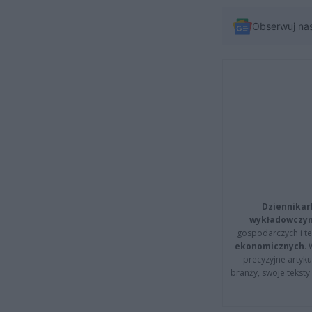
Obserwuj na
Dziennikar
wykładowczyn
gospodarczych i t
ekonomicznych
.
precyzyjne artyku
branży, swoje tekst