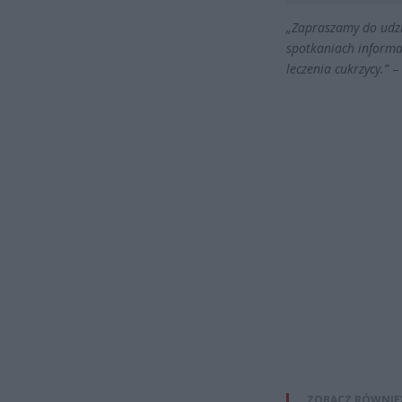
„Zapraszamy do udzi
spotkaniach informac
leczenia cukrzycy.”
– 
ZOBACZ RÓWNIE