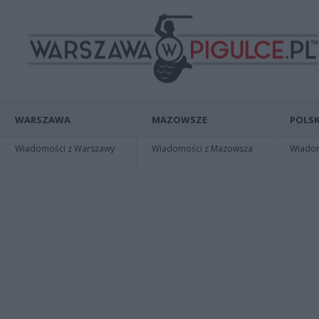
WARSZAWA
MAZOWSZE
POLSK
Wiadomości z Warszawy
Wiadomości z Mazowsza
Wiadomo