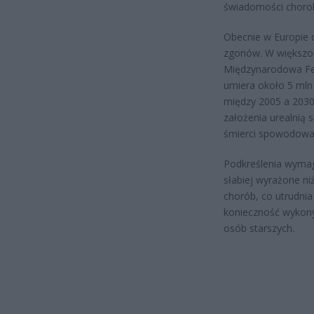
świadomości chorob
Obecnie w Europie 
zgonów. W większoś
Międzynarodowa Fed
umiera około 5 ml
między 2005 a 2030 
założenia urealnią 
śmierci spowodowa
Podkreślenia wymag
słabiej wyrażone n
chorób, co utrudnia
konieczność wykony
osób starszych.