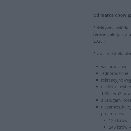
Od marca obowiąz
Selektywna zbiórka 
terenie całego kra
2020 r.
Stawki opłat dla ni
wielorodzinnej
jednorodzinnej
rekreacyjno-wy
dla lokali użyt
1,35 zł/m2 powi
z usługami hote
niezamieszkałe
pojemników:
120 litrów –
240 litrów –