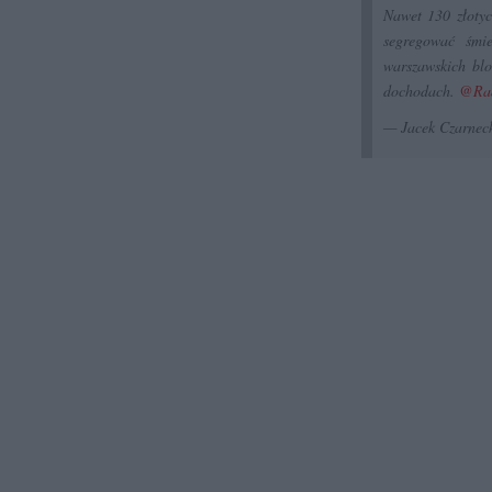
Nawet 130 złotyc
segregować śmie
warszawskich bl
dochodach.
@Ra
— Jacek Czarnec