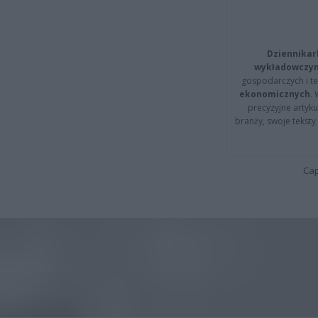
Dziennikar
wykładowczyn
gospodarczych i t
ekonomicznych
.
precyzyjne artyku
branży, swoje tekst
Cap