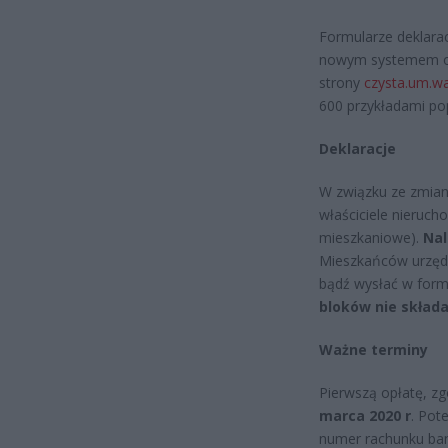
Formularze deklara
nowym systemem op
strony
czysta.um.wa
600 przykładami pop
Deklaracje
W związku ze zmian
właściciele nieruch
mieszkaniowe).
Nal
Mieszkańców urzędów
bądź wysłać w form
bloków nie składa
Ważne terminy
Pierwszą opłatę, z
marca 2020 r
. Pot
numer rachunku ban