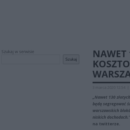
NAWET 
Szukaj w serwisie
Szukaj
KOSZTO
WARSZA
3 marca 2020 12:54
|
„Nawet 130 złotych
będą segregować śm
warszawskich blokó
niskich dochodach.
na twitterze.