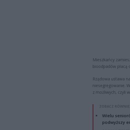
Mieszkańcy zamiesz
bioodpadów płacą o 
Rządowa ustawa na
niesegregowanie. Wa
z możliwych, czyli 
ZOBACZ RÓWNIE
Wielu senior
podwyższy e