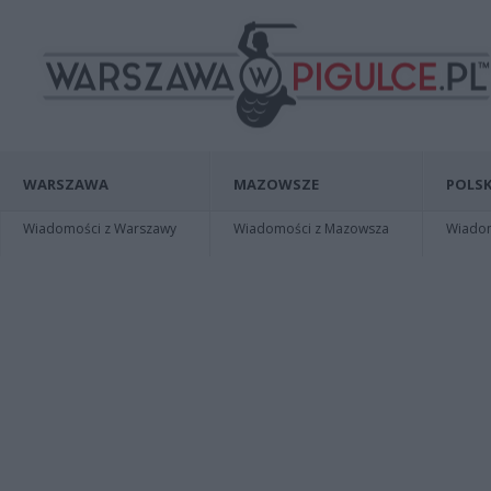
WARSZAWA
MAZOWSZE
POLSK
Wiadomości z Warszawy
Wiadomości z Mazowsza
Wiadomo