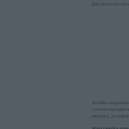
placówkach poczto
Wszelkie nieprawid
Centrum Kontaktu W
pieniędzy „na odpad
Warszawska pom