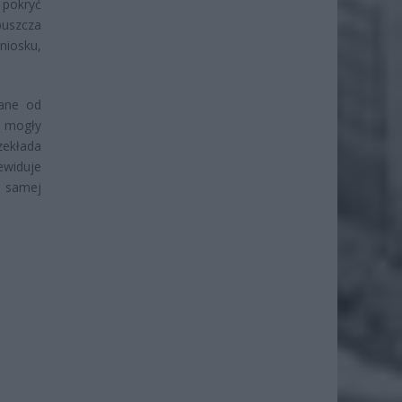
 pokryć
puszcza
niosku,
ane od
, mogły
zekłada
ewiduje
j samej