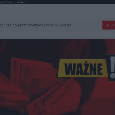
aj nas do preferowanych źródeł w Google
Do