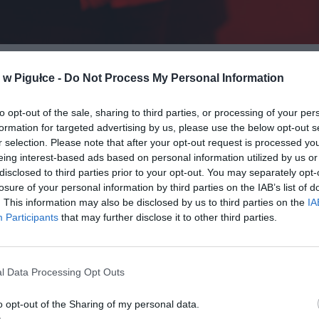
Fot. Shutterstock / Warszawa w Pigułce
w Pigułce -
Do Not Process My Personal Information
 „Aktywny Samorząd” jest szerszą inicjatywą PFRON mającą n
nie niezależności osób z niepełnosprawnościami oraz ich uczestn
to opt-out of the sale, sharing to third parties, or processing of your per
ołecznym. Wśród licznych form wsparcia szczególnie istotny jest o
formation for targeted advertising by us, please use the below opt-out s
, który koncentruje się właśnie na dofinansowaniu kosztów zużycia 
r selection. Please note that after your opt-out request is processed y
znej. Jest to odpowiedź na realny problem, z którym borykają si
eing interest-based ads based on personal information utilized by us or
jące z urządzeń medycznych zasilanych prądem – ich rachunki za 
disclosed to third parties prior to your opt-out. You may separately opt-
zną są znacząco wyższe od przeciętnych.
losure of your personal information by third parties on the IAB’s list of
. This information may also be disclosed by us to third parties on the
IA
Participants
that may further disclose it to other third parties.
l Data Processing Opt Outs
o opt-out of the Sharing of my personal data.
ad