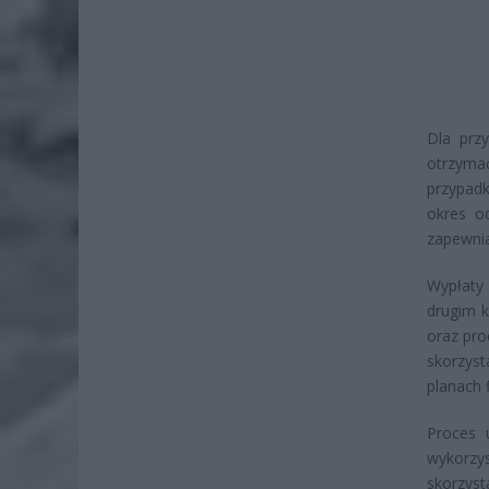
Dla prz
otrzymać
przypad
okres o
zapewnia
Wypłaty
drugim k
oraz pro
skorzys
planach 
Proces 
wykorzys
skorzys