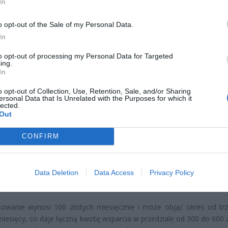
In
o opt-out of the Sale of my Personal Data.
In
to opt-out of processing my Personal Data for Targeted
ing.
In
o opt-out of Collection, Use, Retention, Sale, and/or Sharing
CZ RÓWNIEŻ:
ersonal Data that Is Unrelated with the Purposes for which it
lected.
l przecenił hit do kuchni. Air fryer tańszy aż o 150 zł, a to dop
Out
czątek
erpnia 2026 16:06
CONFIRM
niądze dla milionów polskich rodzin. ZUS wypłacił już 173 mln z
oski wciąż można składać
Data Deletion
Data Access
Privacy Policy
erpnia 2026 12:56
sowanie wynosi 100 złotych miesięcznie i może objąć okres od tr
miesięcy, co daje łączną kwotę wsparcia w przedziale od 300 do 600 z