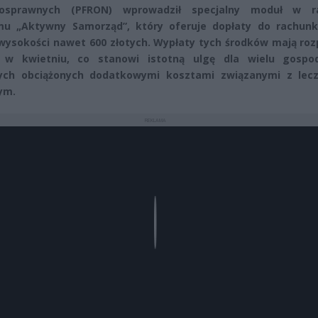
nosprawnych (PFRON) wprowadził specjalny moduł w 
mu „Aktywny Samorząd”, który oferuje dopłaty do rachun
wysokości nawet 600 złotych. Wypłaty tych środków mają roz
ż w kwietniu, co stanowi istotną ulgę dla wielu gospo
ch obciążonych dodatkowymi kosztami związanymi z lec
ym.
REKLAMA
Play