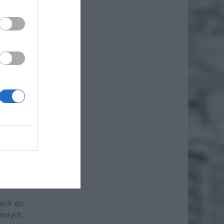
iero
ł.
zech do
łotych.