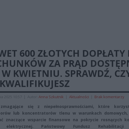
WET 600 ZŁOTYCH DOPŁATY
CHUNKÓW ZA PRĄD DOSTĘP
 W KWIETNIU. SPRAWDŹ, CZ
 KWALIFIKUJESZ
ia 2025 10:57
|
Autor:
Anna Szkutnik
|
Aktualności
|
Brak komentarzy
zmagające się z niepełnosprawnościami, które korzys
atorów lub koncentratorów tlenu w warunkach domowych
ać znaczące wsparcie finansowe na pokrycie rosnących k
ii elektrycznej. Państwowy Fundusz Rehabilitacji