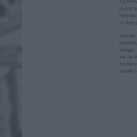
Ta forma
koszty j
refundac
co daje 
Wnioski
początku
ubiegać 
się na 
możliwo
zasady s