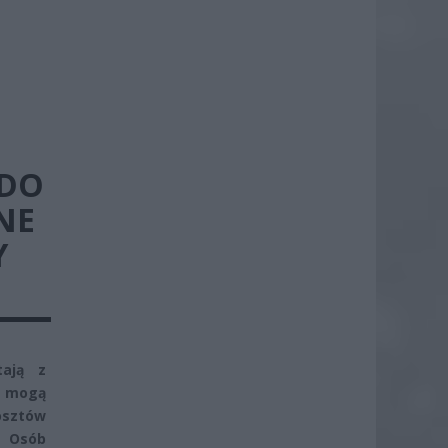
 DO
NE
Y
tają z
, mogą
osztów
 Osób