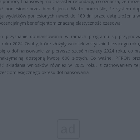
 pomocy finansowej ma charakter refundacji, co oznacza, że może
uż poniesione przez beneficjenta. Warto podkreślić, że system do
ję wydatków poniesionych nawet do 180 dni przed datą złożenia w
potencjalnym beneficjentom znaczną elastyczność czasową.
 o przyznanie dofinansowania w ramach programu są przyjmow
 roku 2024. Osoby, które złożyły wniosek w styczniu bieżącego roku
się o dofinansowanie za pierwsze sześć miesięcy 2024 roku, co pr
maksymalną dostępną kwotę 600 złotych. Co ważne, PFRON prz
ść składania wniosków również w 2025 roku, z zachowaniem te
ześciomiesięcznego okresu dofinansowania.
ad