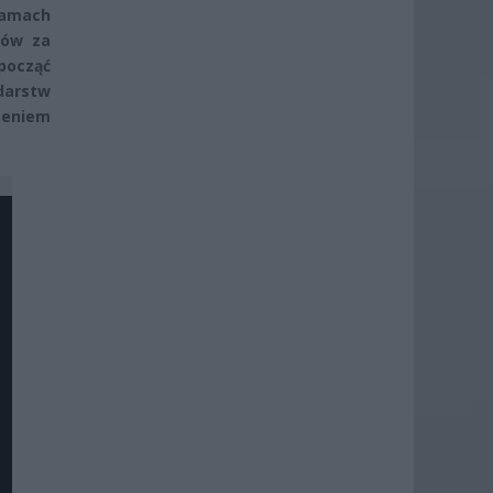
ramach
ków za
począć
darstw
zeniem