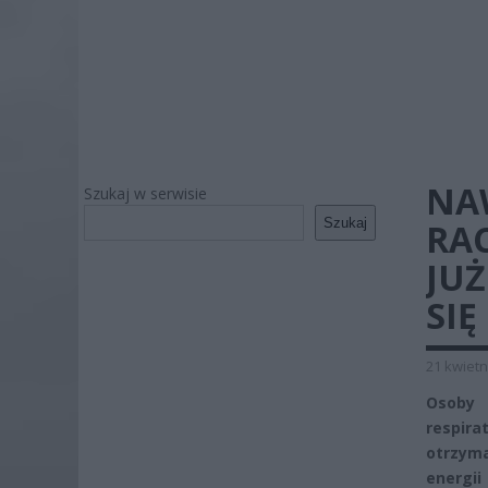
NA
Szukaj w serwisie
Szukaj
RA
JUŻ
SIĘ
21 kwietn
Osoby 
respir
otrzym
energ