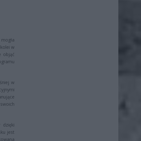
e mogła
kolei w
e objąć
rogramu
śniej w
cyjnymi
anujące
 swoich
 dzięki
ku jest
ykowana