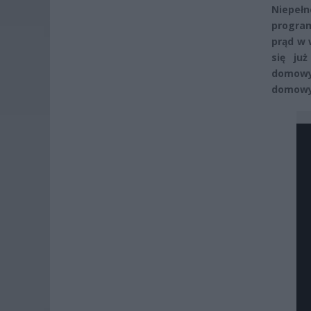
Niepeł
progra
prąd w 
się ju
domowy
domow