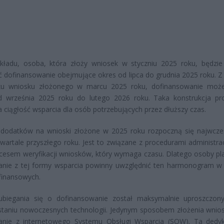
ykładu, osoba, która złoży wniosek w styczniu 2025 roku, będzi
 dofinansowanie obejmujące okres od lipca do grudnia 2025 roku. Z 
ku wniosku złożonego w marcu 2025 roku, dofinansowanie moż
d września 2025 roku do lutego 2026 roku. Taka konstrukcja p
 ciągłość wsparcia dla osób potrzebujących przez dłuższy czas.
 dodatków na wnioski złożone w 2025 roku rozpoczną się najwcze
wartale przyszłego roku. Jest to związane z procedurami administra
cesem weryfikacji wniosków, który wymaga czasu. Dlatego osoby pl
tanie z tej formy wsparcia powinny uwzględnić ten harmonogram w
finansowych.
ubiegania się o dofinansowanie został maksymalnie uproszczony
taniu nowoczesnych technologii. Jedynym sposobem złożenia wnios
tanie z internetowego Systemu Obsługi Wsparcia (SOW). Ta ded