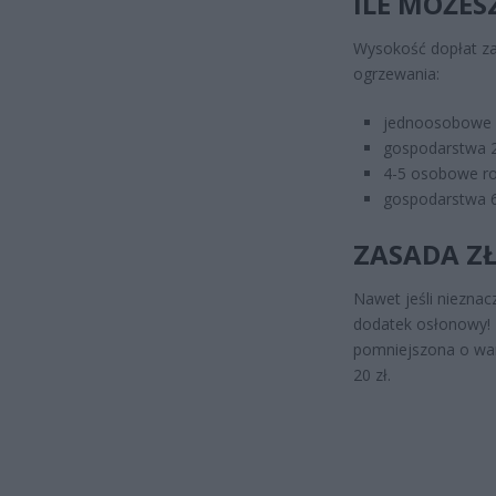
ILE MOŻES
Wysokość dopłat za
ogrzewania:
jednoosobowe 
gospodarstwa 2
4-5 osobowe ro
gospodarstwa 6
ZASADA Z
Nawet jeśli nieznac
dodatek osłonowy! 
pomniejszona o war
20 zł.