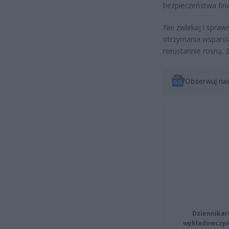
bezpieczeństwa fin
Nie zwlekaj i spra
otrzymania wsparci
nieustannie rosną. 
Obserwuj na
Dziennikar
wykładowczyn