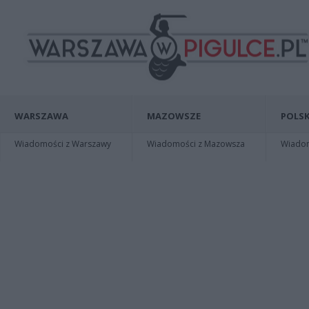
WARSZAWA
MAZOWSZE
POLSK
Wiadomości z Warszawy
Wiadomości z Mazowsza
Wiadomo