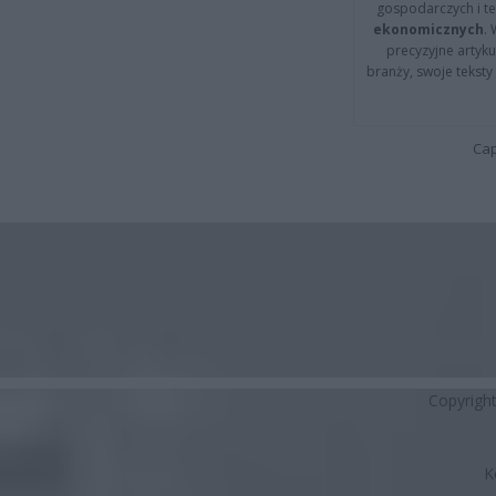
gospodarczych i t
ekonomicznych
.
precyzyjne artyku
branży, swoje tekst
Cap
Copyrigh
K