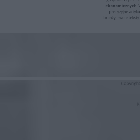
ekonomicznych
.
precyzyjne artyku
branży, swoje tekst
Copyrigh
K