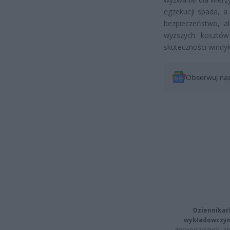
egzekucji spada, a
bezpieczeństwo, a
wyższych kosztów
skuteczności windyk
Obserwuj na
Dziennikar
wykładowczyn
gospodarczych i t