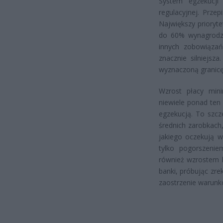
System egzekucji
regulacyjnej. Prze
Największy prioryt
do 60% wynagrodze
innych zobowiązań
znacznie silniejsz
wyznaczoną granicę
Wzrost płacy mini
niewiele ponad ten
egzekucją. To szcz
średnich zarobkach
jakiego oczekują w
tylko pogorszeniem
również wzrostem k
banki, próbując zr
zaostrzenie warunk