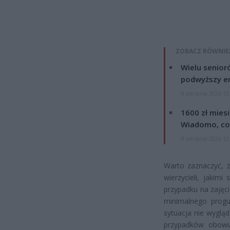
ZOBACZ RÓWNIE
Wielu senior
podwyższy e
4 sierpnia 2026 12
1600 zł mies
Wiadomo, co
4 sierpnia 2026 12
Warto zaznaczyć, ż
wierzycieli, jakim
przypadku na zajęci
minimalnego progu 
sytuacja nie wygląd
przypadków obowi