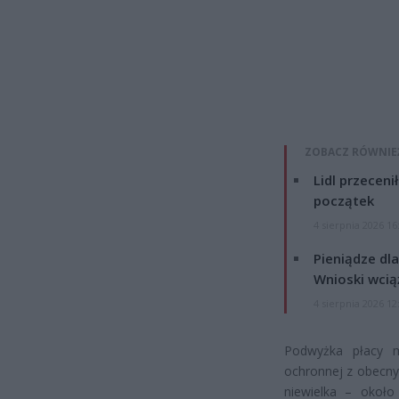
ZOBACZ RÓWNIE
Lidl przeceni
początek
4 sierpnia 2026 16
Pieniądze dla
Wnioski wcią
4 sierpnia 2026 12
Podwyżka płacy m
ochronnej z obecnyc
niewielka – okoł