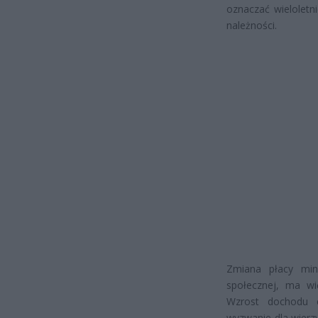
oznaczać wieloletn
należności.
Zmiana płacy min
społecznej, ma wi
Wzrost dochodu c
wyzwanie dla wierzy