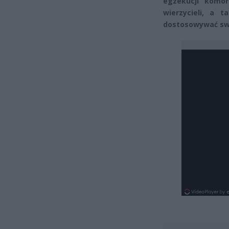
egzekucji komor
wierzycieli, a t
dostosowywać swo