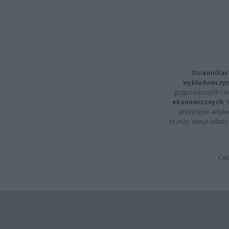
Dziennikar
wykładowczyn
gospodarczych i t
ekonomicznych
.
precyzyjne artyku
branży, swoje tekst
Cap