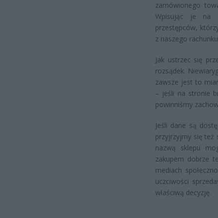
zamówionego towar
Wpisując je na f
przestępców, którz
z naszego rachunku
Jak ustrzec się p
rozsądek. Niewiary
zawsze jest to mia
– jeśli na stronie 
powinniśmy zachow
Jeśli dane są dost
przyjrzyjmy się też
nazwą sklepu mo
zakupem dobrze te
mediach społeczno
uczciwości sprzed
właściwą decyzję.