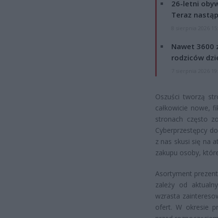
26-letni obyw
Teraz nastąp
8 sierpnia 2026 15
Nawet 3600 z
rodziców dzie
7 sierpnia 2026 19
Oszuści tworzą str
całkowicie nowe, f
stronach często z
Cyberprzestępcy dos
z nas skusi się na 
zakupu osoby, które
Asortyment prezent
zależy od aktualn
wzrasta zaintereso
ofert. W okresie p