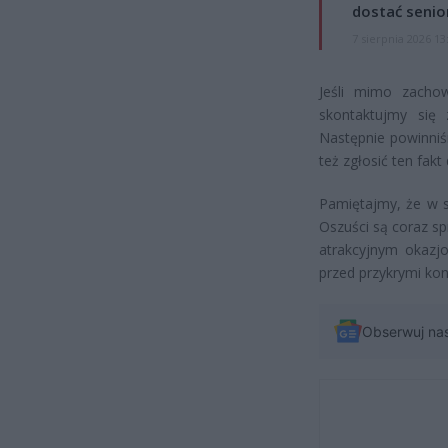
dostać senio
7 sierpnia 2026 13
Jeśli mimo zachow
skontaktujmy się
Następnie powinniśm
też zgłosić ten fak
Pamiętajmy, że w s
Oszuści są coraz sp
atrakcyjnym okazj
przed przykrymi ko
Obserwuj na