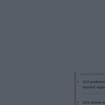
ZOBACZ RÓWNIE
ZUS podniesie
wynieść wypł
7 sierpnia 2026 19
ZUS zmieni w