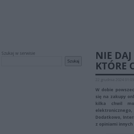
NIE DAJ
Szukaj w serwisie
Szukaj
KTÓRE O
22 grudnia 2024 01:03
W dobie powszec
się na zakupy on
kilka chwil m
elektronicznego,
Dodatkowo, Inter
z opiniami innyc