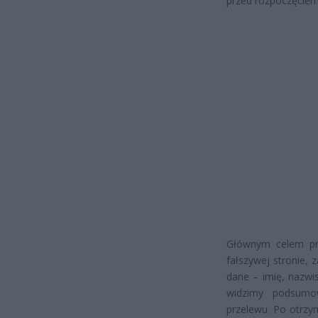
przed rozpoczęciem
Głównym celem prz
fałszywej stronie,
dane – imię, nazwi
widzimy podsumow
przelewu. Po otrzym