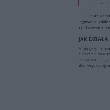
7 sierpnia 2026 19
CERT Polska alarm
logowania, zdaln
zainfekowanym u
JAK DZIAŁ
W fałszywym e-mail
o otwarcie załączn
rozszerzeniem
.js
złośliwego oprogram