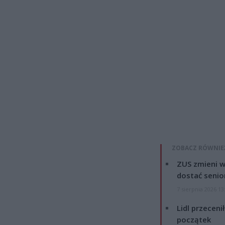
ZOBACZ RÓWNIE
ZUS zmieni w
dostać senio
7 sierpnia 2026 13
Lidl przeceni
początek