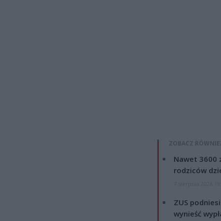
ZOBACZ RÓWNIE
Nawet 3600 z
rodziców dzie
7 sierpnia 2026 19
ZUS podniesie
wynieść wypł