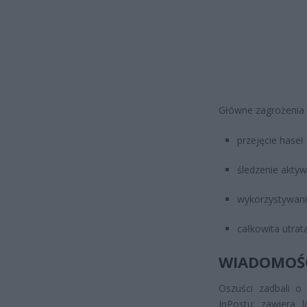
Główne zagrożenia 
przejęcie hase
śledzenie aktyw
wykorzystywani
całkowita utrat
WIADOMOŚĆ
Oszuści zadbali o
InPostu: zawiera 