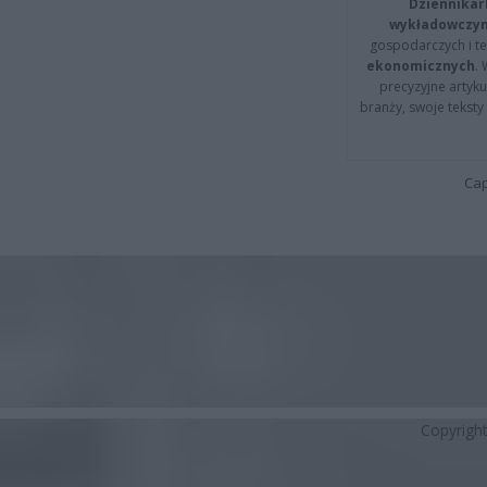
Dziennikar
wykładowczyn
gospodarczych i t
ekonomicznych
.
precyzyjne artyku
branży, swoje tekst
Cap
Copyrigh