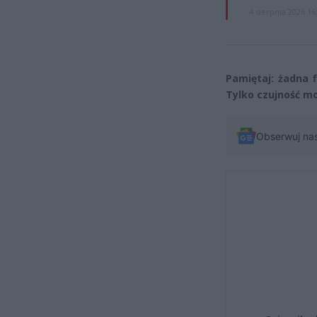
4 sierpnia 2026 16
Pamiętaj: żadna 
Tylko czujność mo
Obserwuj na