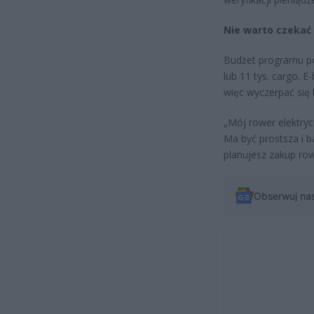
Nie warto czekać
Budżet programu po
lub 11 tys. cargo. 
więc wyczerpać się 
„Mój rower elektryc
Ma być prostsza i b
planujesz zakup ro
Obserwuj na