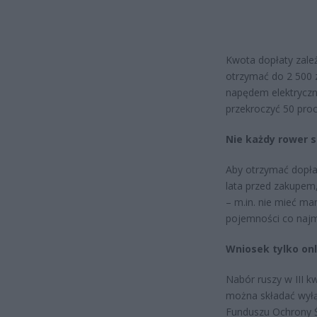
Kwota dopłaty zale
otrzymać do 2 500 
napędem elektryczn
przekroczyć 50 proc
Nie każdy rower s
Aby otrzymać dopła
lata przed zakupem,
– m.in. nie mieć m
pojemności co najm
Wniosek tylko onl
Nabór ruszy w III k
można składać wyłą
Funduszu Ochrony Ś