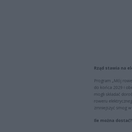
Rząd stawia na e
Program „Mój rower
do końca 2029 i obe
mogli składać doroś
roweru elektryczne
zmniejszyć smog w 
Ile można dostać?