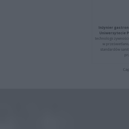
Inżynier gastron
Uniwersytecie P
technologii żywności 
w prześwietlani
standardów sanita
pr
Cap