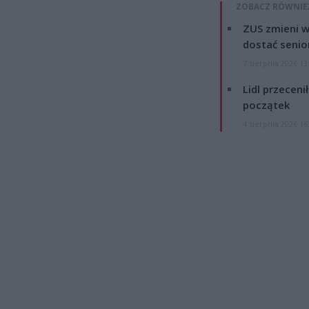
ZOBACZ RÓWNIE
ZUS zmieni w
dostać senio
7 sierpnia 2026 13
Lidl przeceni
początek
4 sierpnia 2026 16