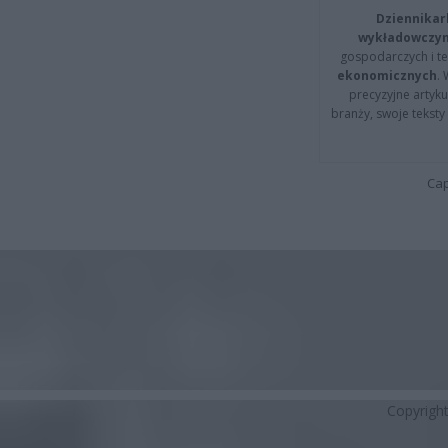
Dziennikar
wykładowczyn
gospodarczych i t
ekonomicznych
.
precyzyjne artyku
branży, swoje tekst
Cap
Copyrigh