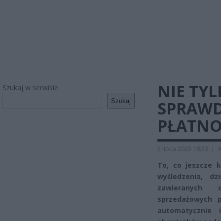
NIE TYL
Szukaj w serwisie
Szukaj
SPRAWD
PŁATNO
5 lipca 2025 18:33
|
A
To, co jeszcze 
wyśledzenia, dz
zawieranych c
sprzedażowych 
automatycznie i