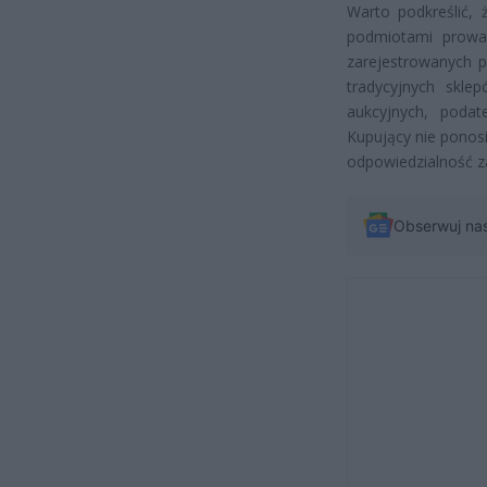
Warto podkreślić, 
podmiotami prowa
zarejestrowanych p
tradycyjnych skle
aukcyjnych, poda
Kupujący nie ponos
odpowiedzialność z
Obserwuj na