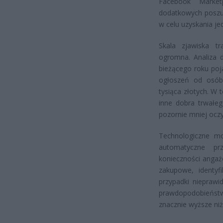
Facebook Market
dodatkowych poszuk
w celu uzyskania je
Skala zjawiska tr
ogromna. Analiza 
bieżącego roku poja
ogłoszeń od osób
tysiąca złotych. W 
inne dobra trwałe
pozornie mniej oczy
Technologiczne mo
automatyczne pr
konieczności angaż
zakupowe, identyf
przypadki niepraw
prawdopodobieństwo
znacznie wyższe niż