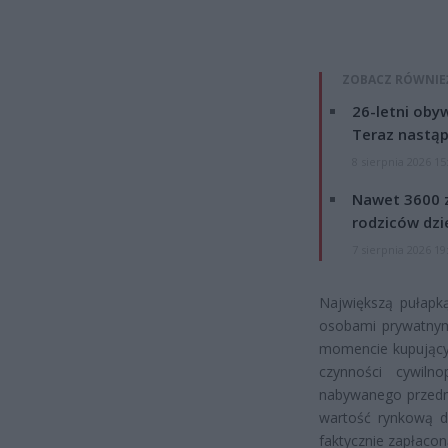
ZOBACZ RÓWNIE
26-letni obyw
Teraz nastąp
8 sierpnia 2026 15
Nawet 3600 z
rodziców dzie
7 sierpnia 2026 19
Największą pułapk
osobami prywatnymi
momencie kupujący 
czynności cywiln
nabywanego przedmi
wartość rynkową d
faktycznie zapłacon