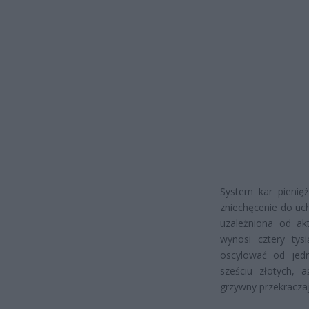
System kar pienię
zniechęcenie do uc
uzależniona od ak
wynosi cztery tys
oscylować od jedne
sześciu złotych, 
grzywny przekraczają