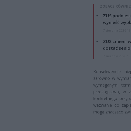
ZOBACZ RÓWNIE
ZUS podniesie
wynieść wypł
7 sierpnia 2026 19
ZUS zmieni w
dostać senio
7 sierpnia 2026 13
Konsekwencje nie
zarówno w wymiarz
wymaganym termin
przestępstwo, w z
konkretnego przyp
wezwanie do zapła
mogą znacząco zwi