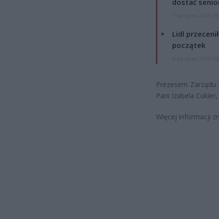
dostać senio
7 sierpnia 2026 13
Lidl przeceni
początek
4 sierpnia 2026 16
Prezesem Zarządu F
Pani Izabela Cukier
Więcej informacji zn