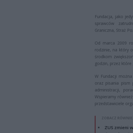
Fundacja, jako je
sprawców zatrudn
Graniczna, Straż Po
Od marca 2009 ro
rodzinie, na który
środkom zwiększona
godzin, przez które
W Fundacji można 
oraz pisania pism
administracji, po
Wspieramy również
przedstawiciele org
ZOBACZ RÓWNIE
ZUS zmieni w