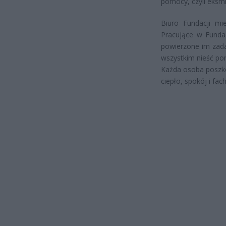
pomocy, czyli eksm
Biuro Fundacji mi
Pracujące w Funda
powierzone im zada
wszystkim nieść po
Każda osoba poszko
ciepło, spokój i fa