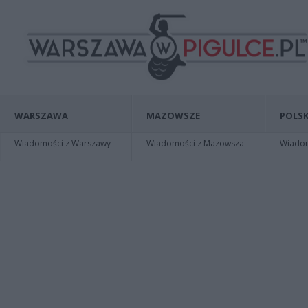
WARSZAWA
MAZOWSZE
POLSK
Wiadomości z Warszawy
Wiadomości z Mazowsza
Wiadomo