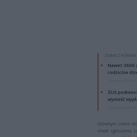
ZOBACZ RÓWNIE
Nawet 3600 z
rodziców dzie
7 sierpnia 2026 19
ZUS podniesie
wynieść wypł
7 sierpnia 2026 19
Głównym celem dzi
chwili zgłoszenia 