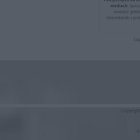
mediach.
Specja
inwestor giełd
dziennikarski z pr
Cap
Copyrigh
K