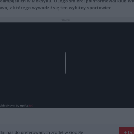
 olimpijskich w Meksyku. O jego śmierci poinformował klub W
wo, z którego wywodził się ten wybitny sportowiec.
REKLAMA
Play
aj nas do preferowanych źródeł w Google
Do