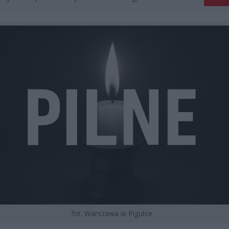
fot. Warszawa w Pigułce