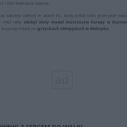
cz i GKS Wybrzeża Gdańsk.
ze sukcesy odnosił w latach 60., kiedy polski boks przeżywał swoj
W 1967 roku
zdobył złoty medal mistrzostw Europy w Rzymie
 – brązowy medal na
igrzyskach olimpijskich w Meksyku
.
ad
WNIK Z SERCEM DO WALKI