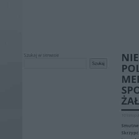
NIE
Szukaj w serwisie
Szukaj
POL
MED
SP
ŻA
10 listop
Smutne 
Skrzypc