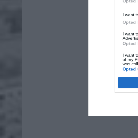
Opted 
I want t
Opted 
I want 
Advertis
Opted 
I want t
of my P
was col
Opted 