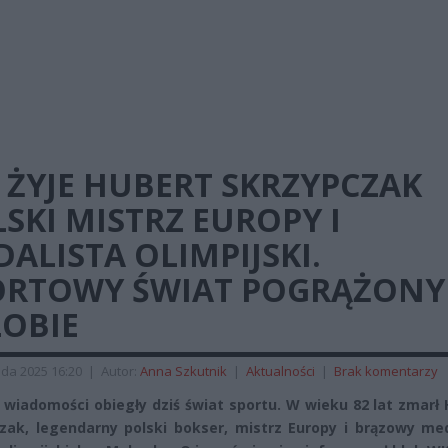
 ŻYJE HUBERT SKRZYPCZAK
SKI MISTRZ EUROPY I
ALISTA OLIMPIJSKI.
ORTOWY ŚWIAT POGRĄŻONY
ŁOBIE
ada 2025 16:20
|
Autor:
Anna Szkutnik
|
Aktualności
|
Brak komentarzy
wiadomości obiegły dziś świat sportu. W wieku 82 lat zmarł
zak, legendarny polski bokser, mistrz Europy i brązowy med