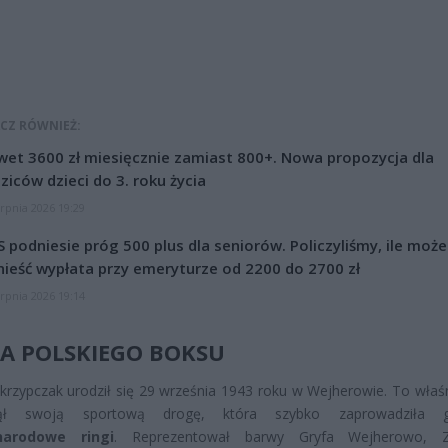
CZ RÓWNIEŻ:
et 3600 zł miesięcznie zamiast 800+. Nowa propozycja dla
ziców dzieci do 3. roku życia
erpnia 2026 19:29
 podniesie próg 500 plus dla seniorów. Policzyliśmy, ile może
ieść wypłata przy emeryturze od 2200 do 2700 zł
erpnia 2026 19:14
A POLSKIEGO BOKSU
krzypczak urodził się 29 września 1943 roku w Wejherowie. To właś
zął swoją sportową drogę, która szybko zaprowadziła
narodowe ringi
. Reprezentował barwy Gryfa Wejherowo, Z