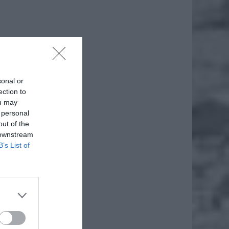
sonal or
ection to
ou may
 personal
out of the
 downstream
B’s List of