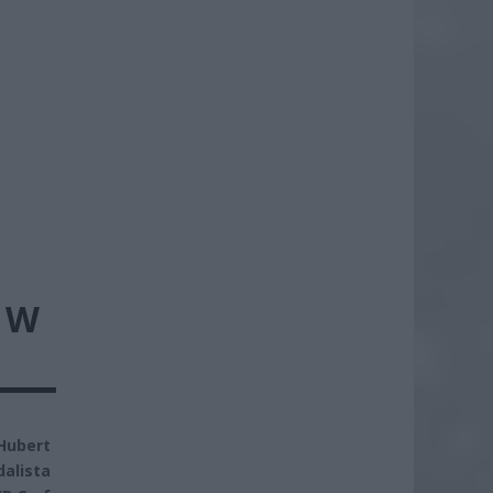
 W
 Hubert
alista