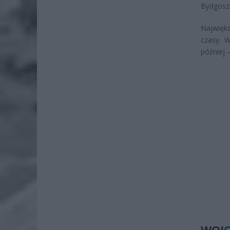
Bydgosz
Najwięks
czasy. 
później
WOJO