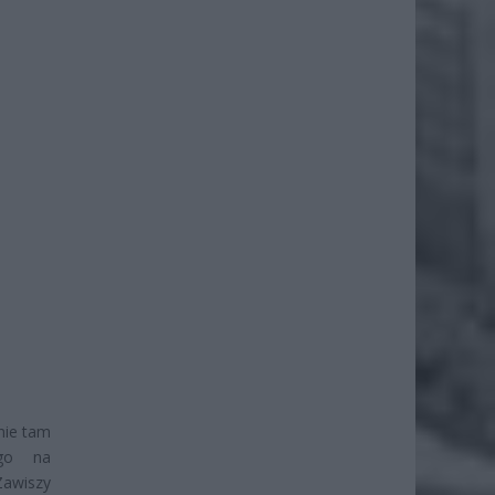
nie tam
 go na
awiszy