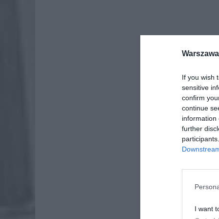
Warszawa 
If you wish 
sensitive in
confirm you
continue se
information 
further disc
participants
Downstream 
Persona
I want t