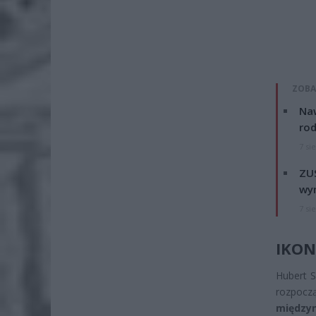
ZOBA
Naw
rod
7 si
ZUS
wyn
7 si
IKON
Hubert S
rozpoc
między