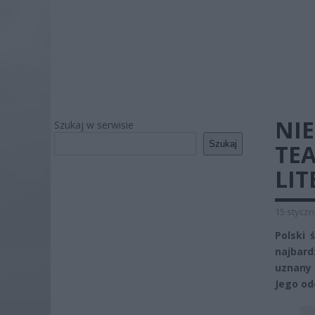
NIE
Szukaj w serwisie
Szukaj
TE
LIT
15 styczn
Polski 
najbar
uznany 
Jego od