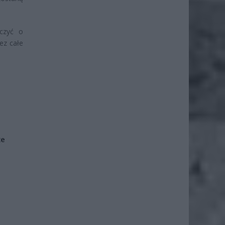
dczyć o
ez całe
że