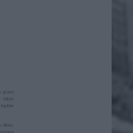
m przez
e także
 będzie
i filmu.
zostaną