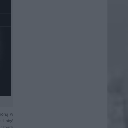
nioną w
ad pięć
icznych