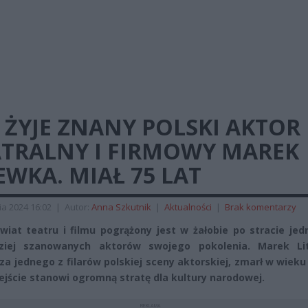
 ŻYJE ZNANY POLSKI AKTOR
ATRALNY I FIRMOWY MAREK
EWKA. MIAŁ 75 LAT
ia 2024 16:02
|
Autor:
Anna Szkutnik
|
Aktualności
|
Brak komentarzy
świat teatru i filmu pogrążony jest w żałobie po stracie je
dziej szanowanych aktorów swojego pokolenia. Marek Li
za jednego z filarów polskiej sceny aktorskiej, zmarł w wieku 
ejście stanowi ogromną stratę dla kultury narodowej.
REKLAMA