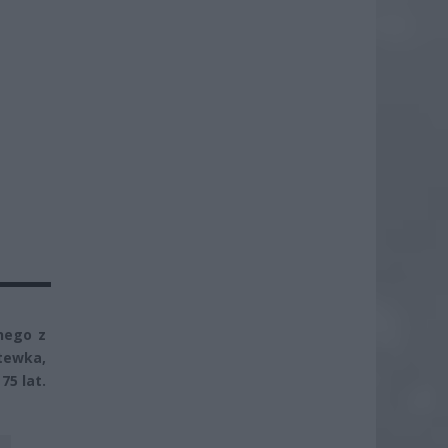
dnego z
tewka,
75 lat.