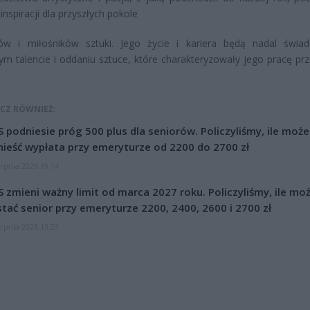
inspiracji dla przyszłych pokole
ów i miłośników sztuki. Jego życie i kariera będą nadal świa
ym talencie i oddaniu sztuce, które charakteryzowały jego pracę prz
CZ RÓWNIEŻ:
 podniesie próg 500 plus dla seniorów. Policzyliśmy, ile może
ieść wypłata przy emeryturze od 2200 do 2700 zł
erpnia 2026 19:14
 zmieni ważny limit od marca 2027 roku. Policzyliśmy, ile mo
tać senior przy emeryturze 2200, 2400, 2600 i 2700 zł
erpnia 2026 13:23