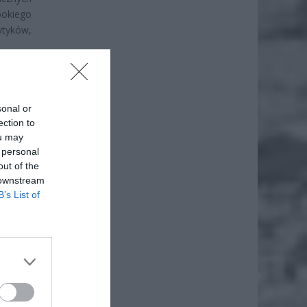
bokiego
ytyków,
sonal or
ection to
ou may
 personal
out of the
 downstream
B’s List of