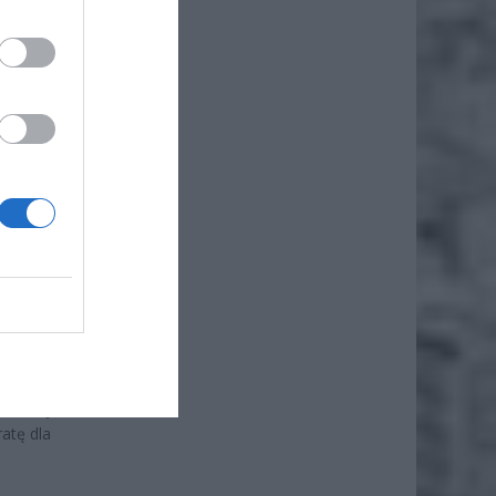
ż.
kranie.
, które
ność do
ardziej
py były
 rozwój
ratę dla