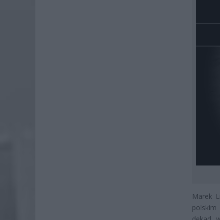
Marek L
polskim
dekad, w