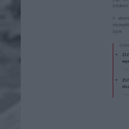
źródłem 
ń aktor
niezwykł
życie.
ZOBA
ZUS
wyn
7 si
ZUS
dos
7 si