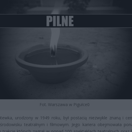
Fot. Warszawa w Pigułce0
itewka, urodzony w 1949 roku, był postacią niezwykle znaną i ce
 środowisku teatralnym i filmowym. Jego kariera obejmowała pon
 trakcie których zagrał w ponad 100 spektaklach teatralnych oraz l