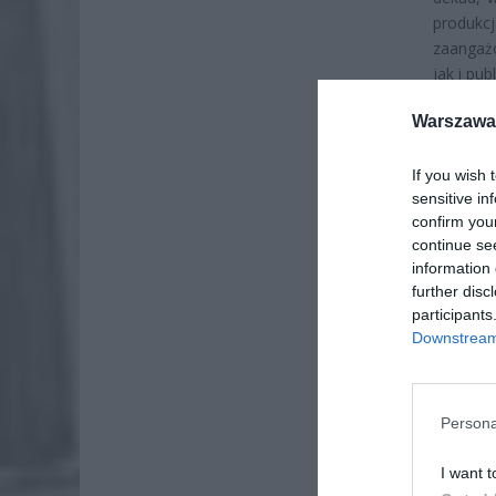
produkcj
zaangaż
jak i pub
Warszawa 
If you wish 
sensitive in
confirm you
continue se
information 
further disc
participants
Downstream 
Persona
I want t
ZOBA