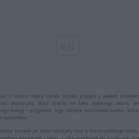
ad
ść o śmierci Marka Litewki została przyjęta z wielkim smutkie
ność artystyczną, która straciła nie tylko wybitnego aktora, al
ącego kolegę i przyjaciela. Jego odejście pozostawia pustkę, która
o wypełnienia.
tewka zostawił po sobie niezatarty ślad w historii polskiego teatru 
edzictwo artystyczne i pasja, z jaką podchodził do każdej roli, po