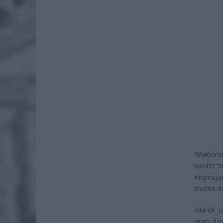
Wiadomo
społecz
inspiruj
trudna d
Marek Li
Jego dzi