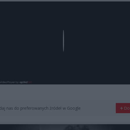
Play
aj nas do preferowanych źródeł w Google
Do