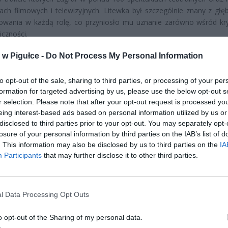
ach filmowych i telewizyjnych. Litewka był szczególnie znany z głę
owania w każdą rolę, co przyniosło mu uznanie zarówno wśród kr
liczności.
w Pigułce -
Do Not Process My Personal Information
to opt-out of the sale, sharing to third parties, or processing of your per
formation for targeted advertising by us, please use the below opt-out s
r selection. Please note that after your opt-out request is processed y
eing interest-based ads based on personal information utilized by us or
ad
disclosed to third parties prior to your opt-out. You may separately opt-
losure of your personal information by third parties on the IAB’s list of
. This information may also be disclosed by us to third parties on the
IA
Participants
that may further disclose it to other third parties.
l Data Processing Opt Outs
o opt-out of the Sharing of my personal data.
CZ RÓWNIEŻ: