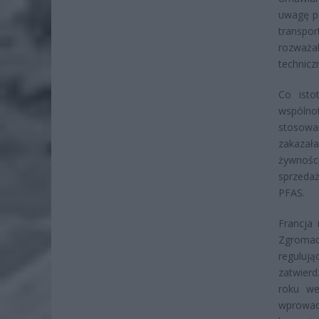
uwagę p
transpor
rozważa
technicz
Co isto
wspólno
stosowa
zakazał
żywności
sprzedaż
PFAS.
Francja 
Zgroma
reguluj
zatwierd
roku we
wprowadz