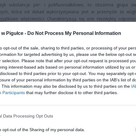
zyli substancje per- i polifluoroalkilowe, to obszerna grupa z
nych, która od dekad wykorzystywana jest w przemyśle ze wzg
yjątkowe właściwości. Charakteryzują się one niezwykłą odporno
uszcz i wysokie temperatury, co czyni je idealnymi składnikami pr
ących tych cech. Ich wyjątkowa trwałość, która stanowiła z
w Pigułce -
Do Not Process My Personal Information
aniach przemysłowych, okazała się jednak katastrofalna dla środo
ludzkiego. Naukowe badania wykazały, że związki te praktycznie nie 
to opt-out of the sale, sharing to third parties, or processing of your per
owi w naturalnych warunkach – stąd określenie „wieczne chemikal
formation for targeted advertising by us, please use the below opt-out s
śnie mają zdolność do bioakumulacji w organizmach żywych.
r selection. Please note that after your opt-out request is processed y
eing interest-based ads based on personal information utilized by us or
disclosed to third parties prior to your opt-out. You may separately opt-
losure of your personal information by third parties on the IAB’s list of
. This information may also be disclosed by us to third parties on the
IA
Participants
that may further disclose it to other third parties.
ad
l Data Processing Opt Outs
o opt-out of the Sharing of my personal data.