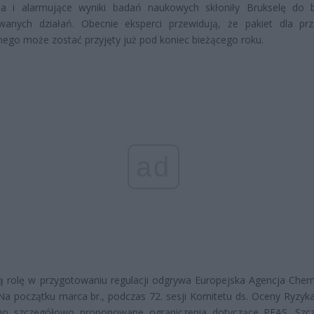
na i alarmujące wyniki badań naukowych skłoniły Brukselę do b
wanych działań. Obecnie eksperci przewidują, że pakiet dla pr
ego może zostać przyjęty już pod koniec bieżącego roku.
ad
 rolę w przygotowaniu regulacji odgrywa Europejska Agencja Chem
Na początku marca br., podczas 72. sesji Komitetu ds. Oceny Ryzyk
o szczegółowo proponowane ograniczenia dotyczące PFAS. Szc