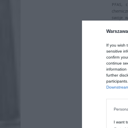
PFAS, c
chemicz
swoje w
wodę, tł
wymagaj
Warszawa 
zastosow
zdrowia 
If you wish 
rozkład
sensitive in
jednocze
confirm you
continue se
information 
further disc
participants
Downstream 
Persona
I want t