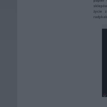
papier
sklepów
życie 
radykal