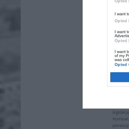
Opted 
I want t
Opted 
I want 
ZOBA
Advertis
Opted 
ZUS
dos
I want t
of my P
7 si
was col
Opted 
Lid
po
4 si
Komisja
kompleks
legislac
Komisarz
pierwszy