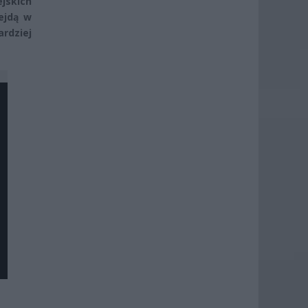
jskich
ejdą w
rdziej