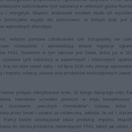
oświęcono zastosowaniu tych substancji w sektorach gazów fluoro
tu i energetyki. Eksperci analizowali możliwe skutki ich wycofan
li potencjalne wyjątki dla zastosowań, w których brak jest 
nie wykonalnych alternatyw.
tne, niektóre państwa członkowskie Unii Europejskiej nie cze
towe rozwiązania i wprowadzają własne regulacje ogranic
nie PFAS. Pionierem w tym zakresie jest Dania, która już w 20
a używania tych substancji w papierowych i tekturowych opako
. Kraj ten idzie nawet dalej – od lipca 2026 roku planuje wprowadzi
y i importu odzieży, obuwia oraz produktów wodoodpornych zawier
również podjęła zdecydowane kroki. 20 lutego bieżącego roku fra
dzenie Narodowe uchwaliło pierwsze w kraju kompleksowe
ące stosowanie „wiecznych chemikaliów”. Ustawa, która z
zona przez Senat i uznana za ostateczną, zakłada, że od 1 styczn
 Francji będzie obowiązywał zakaz produkcji, importu, ekspor
ania do obrotu produktów zawierających PFAS, takich jak odzież, 