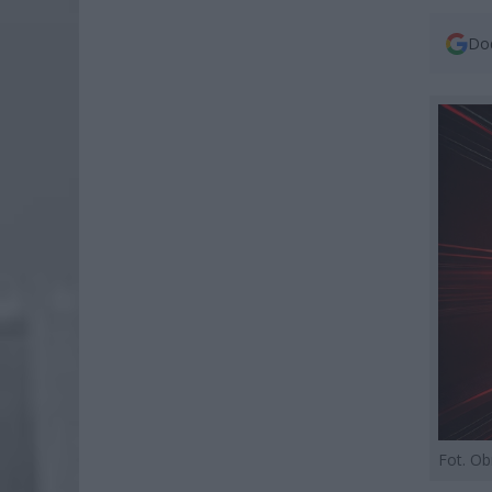
Dod
Fot. O