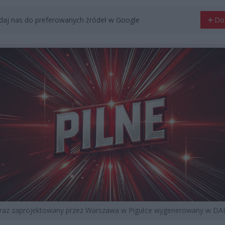
aj nas do preferowanych źródeł w Google
Do
braz zaprojektowany przez Warszawa w Pigułce wygenerowany w DAL