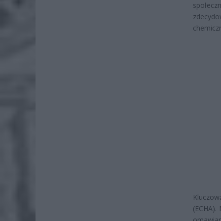
społecz
zdecydo
chemiczn
Kluczową
(ECHA). 
omawian