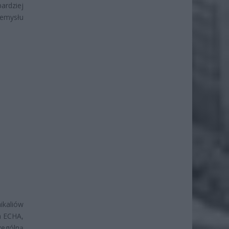
ardziej
zemysłu
ikaliów
a ECHA,
zególną