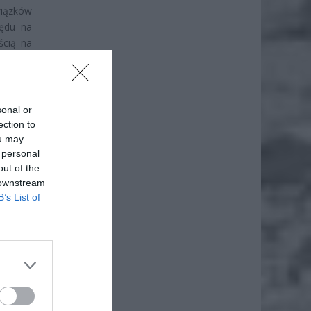
wiązków
lędu na
ścią na
oduktów
aletę w
wiska i
ulegają
sonal or
ia” – a
ection to
ou may
 personal
out of the
 downstream
B’s List of