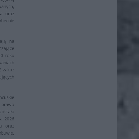
wanych,
ia oraz
obecnie
kają na
zające
20 roku
waniach
ć zakaz
ających
ncuskie
 prawo
ostała
ia 2026
tu oraz
obuwie,