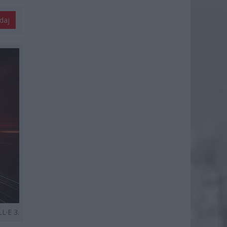
daj
L·E 3.