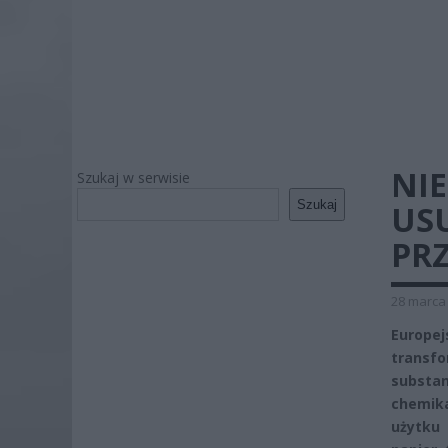
NIE
Szukaj w serwisie
Szukaj
US
PRZ
28 marca 
Europ
transfo
substan
chemik
użytku 