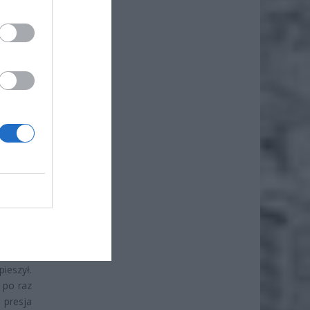
że
iero
dzenia
pozycje
ieszył.
 po raz
 presja