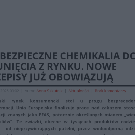
BEZPIECZNE CHEMIKALIA D
UNIĘCIA Z RYNKU. NOWE
EPISY JUŻ OBOWIĄZUJĄ
2025 09:02
|
Autor:
Anna Szkutnik
|
Aktualności
|
Brak komentarzy
ejski rynek konsumencki stoi u progu bezpreceden
rmacji. Unia Europejska finalizuje prace nad zakazem stos
cji znanych jako PFAS, potocznie określanych mianem „wie
aliów”. Te związki, obecne w tysiącach produktów codzi
– od nieprzywierających patelni, przez wodoodporną odzi