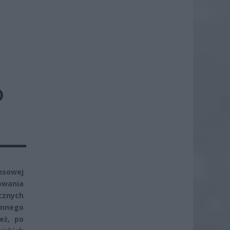
O
sowej
owania
cznych
ennego
eż, po