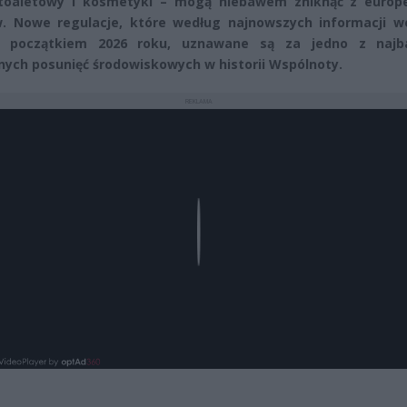
 toaletowy i kosmetyki – mogą niebawem zniknąć z europe
. Nowe regulacje, które według najnowszych informacji w
z początkiem 2026 roku, uznawane są za jedno z najba
nych posunięć środowiskowych w historii Wspólnoty.
REKLAMA
Play