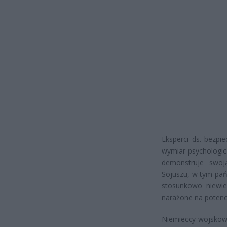
Eksperci ds. bezp
wymiar psychologic
demonstruje swoj
Sojuszu, w tym pańs
stosunkowo niewiel
narażone na potencj
Niemieccy wojskowi 