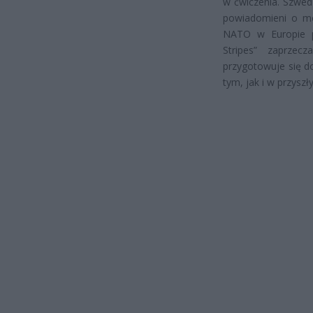
w ćwiczenia. Szwed
powiadomieni o mo
NATO w Europie p
Stripes” zaprze
przygotowuje się 
tym, jak i w przyszł