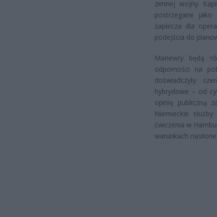
zimnej wojny. Kap
postrzegane jako 
zaplecza dla ope
podejścia do plano
Manewry będą równ
odporności na pot
doświadczyły szer
hybrydowe – od cy
opinię publiczną 
Niemieckie służby
ćwiczenia w Hambur
warunkach nasilonej 