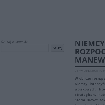
NIEMCY
Szukaj w serwisie
Szukaj
ROZPOC
MANEW
28 kwietnia 2025 10:5
W obliczu rosnąc
Niemcy intensy
wojskowych, kt
strategiczny hu
Storm Bravo” zak