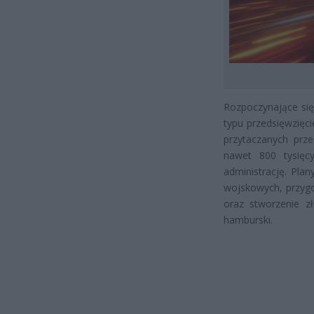
Rozpoczynające si
typu przedsięwzięc
przytaczanych prze
nawet 800 tysięc
administrację. Pla
wojskowych, przygot
oraz stworzenie z
hamburski.