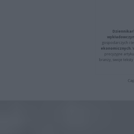
Dziennikar
wykładowczyn
gospodarczych i t
ekonomicznych
.
precyzyjne artyku
branży, swoje tekst
Cap