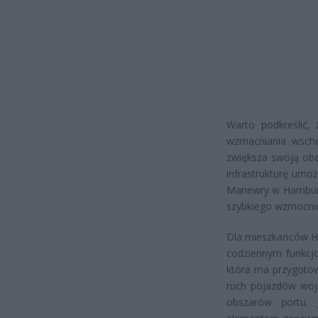
Warto podkreślić,
wzmacniania wscho
zwiększa swoją obe
infrastrukturę umożl
Manewry w Hamburgu
szybkiego wzmocnie
Dla mieszkańców H
codziennym funkcj
która ma przygoto
ruch pojazdów woj
obszarów portu. 