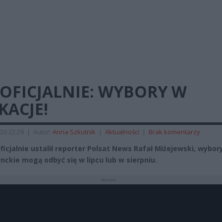
OFICJALNIE: WYBORY W
KACJE!
20 22:29
|
Autor:
Anna Szkutnik
|
Aktualności
|
Brak komentarzy
oficjalnie ustalił reporter Polsat News Rafał Miżejewski, wybor
nckie mogą odbyć się w lipcu lub w sierpniu.
REKLAMA