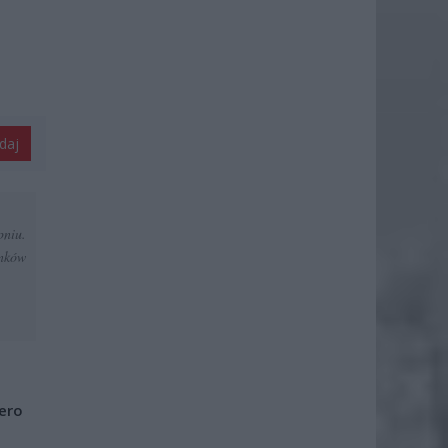
daj
pniu.
unków
iero