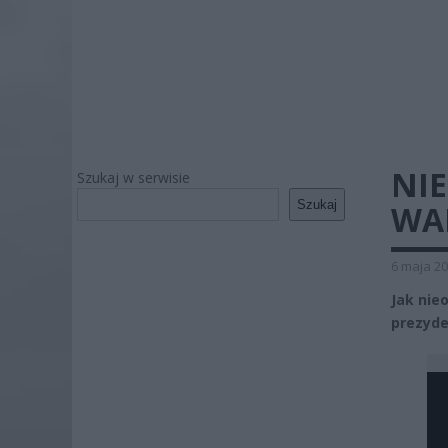
NIE
Szukaj w serwisie
Szukaj
WA
6 maja 20
Jak nie
prezyde