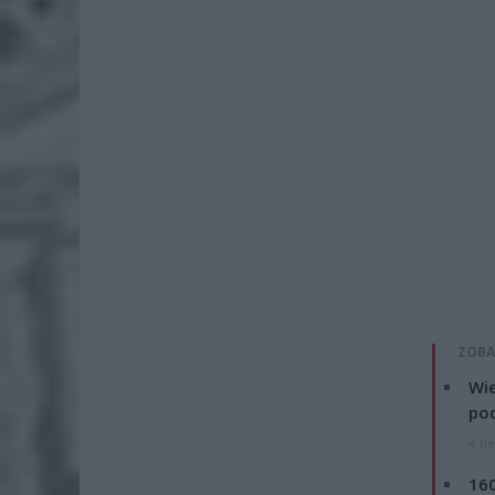
ZOBA
Wie
po
4 si
160