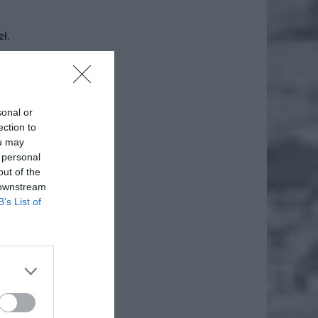
ł.
sonal or
ection to
ou may
 personal
out of the
 downstream
B’s List of