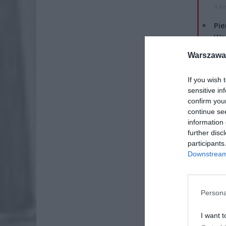
4 si
Pie
Wni
4 si
Warszawa 
If you wish 
sensitive in
confirm you
continue se
information 
further disc
participants
Downstream 
Persona
I want t