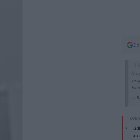
Dod
Nieo
To e
Poro
— Ra
ZOBA
Lid
po