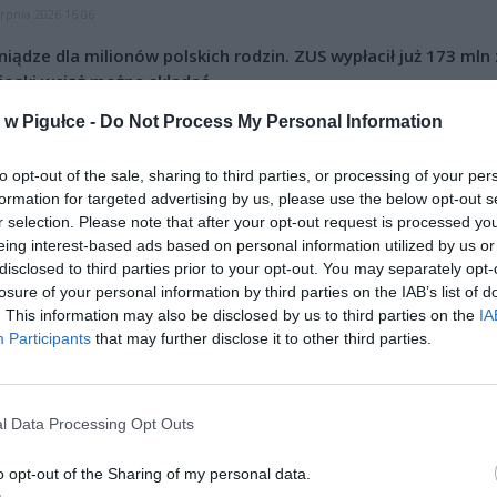
erpnia 2026 16:06
niądze dla milionów polskich rodzin. ZUS wypłacił już 173 mln z
oski wciąż można składać
erpnia 2026 12:56
w Pigułce -
Do Not Process My Personal Information
to opt-out of the sale, sharing to third parties, or processing of your per
formation for targeted advertising by us, please use the below opt-out s
r selection. Please note that after your opt-out request is processed y
eing interest-based ads based on personal information utilized by us or
disclosed to third parties prior to your opt-out. You may separately opt-
losure of your personal information by third parties on the IAB’s list of
ad
. This information may also be disclosed by us to third parties on the
IA
Participants
that may further disclose it to other third parties.
l Data Processing Opt Outs
o opt-out of the Sharing of my personal data.