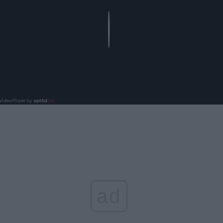
Play
ad