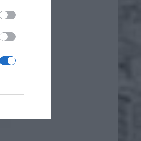
e
.
które
„
ie
J.
które