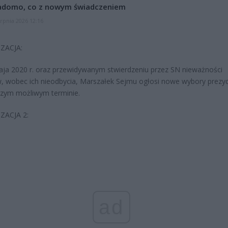
adomo, co z nowym świadczeniem
erpnia 2026 12:16
ZACJA:
ja 2020 r. oraz przewidywanym stwierdzeniu przez SN nieważności
 wobec ich nieodbycia, Marszałek Sejmu ogłosi nowe wybory prezy
szym możliwym terminie.
ZACJA 2:
ad