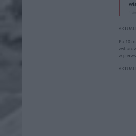
Wi
4 si
AKTUALI
Po 10 ma
wyborów,
w pierw
AKTUALI