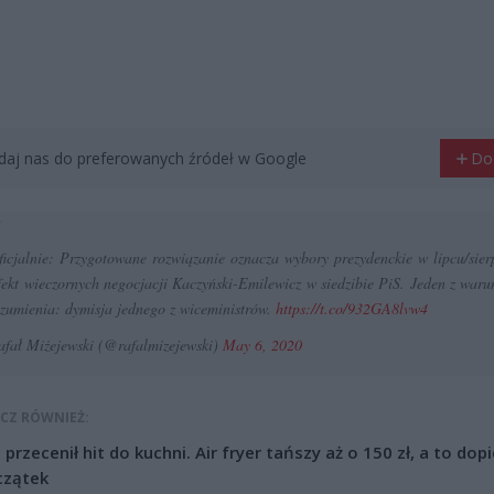
aj nas do preferowanych źródeł w Google
Do
ficjalnie: Przygotowane rozwiązanie oznacza wybory prezydenckie w lipcu/sier
fekt wieczornych negocjacji Kaczyński-Emilewicz w siedzibie PiS. Jeden z war
zumienia: dymisja jednego z wiceministrów.
https://t.co/932GA8lvw4
fał Miżejewski (@rafalmizejewski)
May 6, 2020
CZ RÓWNIEŻ:
l przecenił hit do kuchni. Air fryer tańszy aż o 150 zł, a to dop
czątek