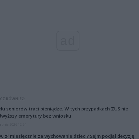
ad
CZ RÓWNIEŻ:
lu seniorów traci pieniądze. W tych przypadkach ZUS nie
dwyższy emerytury bez wniosku
erpnia 2026 12:34
0 zł miesięcznie za wychowanie dzieci? Sejm podjął decyzję.