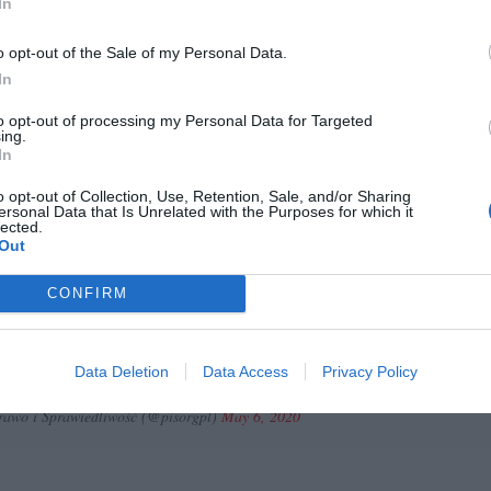
In
rawa i Sprawiedliwości wraz z Porozumieniem przygotowały specjaln
nie, które da wszystkim Polakom możliwość wzięcia udziału w
o opt-out of the Sale of my Personal Data.
tycznych wyborach.
In
to opt-out of processing my Personal Data for Targeted
ing.
 oświadczenie Prezesa
#PiS
J.
#Kaczyński
oraz Prezesa
#Porozumienie
J
In
 Prawo i Sprawiedliwość oraz Porozumienie przygotowały rozwiązanie, 
o opt-out of Collection, Use, Retention, Sale, and/or Sharing
tuje Polakom możliwość wzięcia udziału w demokratycznych wyborach
ersonal Data that Is Unrelated with the Purposes for which it
lected.
Out
CONFIRM
ólne oświadczenie Prezesa
#PiS
J.
#Kaczyński
oraz Prezesa
#Porozumien
win
: Prawo i Sprawiedliwość oraz Porozumienie przygotowały rozwiązanie, 
Data Deletion
Data Access
Privacy Policy
arantuje Polakom możliwość wzięcia udziału w demokratycznych wyborach.
awo i Sprawiedliwość (@pisorgpl)
May 6, 2020