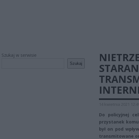
NIETRZ
Szukaj w serwisie
Szukaj
STARAN
TRANSM
INTERN
14 kwietnia 2021 12:4
Do policyjnej ce
przystanek komuni
był on pod wpływ
transmitowane onl