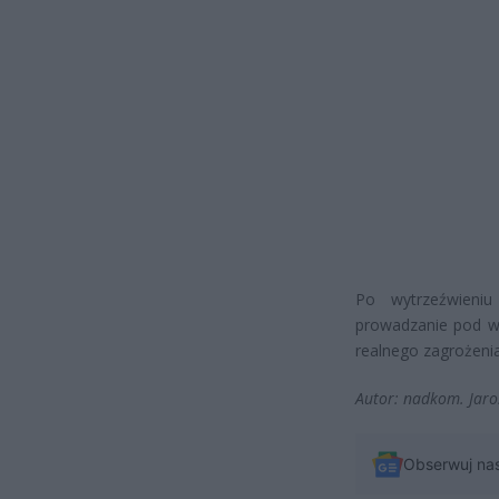
Po wytrzeźwieniu
prowadzanie pod wp
realnego zagrożeni
Autor: nadkom. Jaro
Obserwuj na