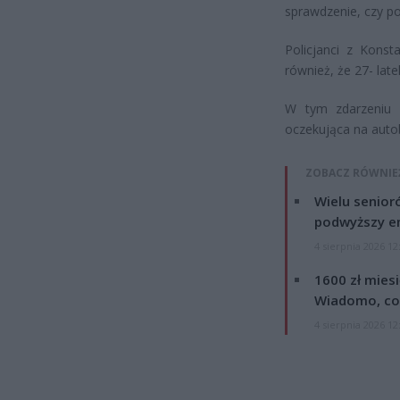
sprawdzenie, czy p
Policjanci z Konst
również, że 27- lat
W tym zdarzeniu n
oczekująca na auto
ZOBACZ RÓWNIE
Wielu senior
podwyższy e
4 sierpnia 2026 12
1600 zł mies
Wiadomo, co
4 sierpnia 2026 12