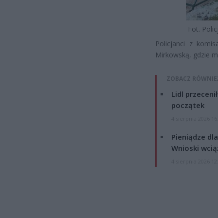
Fot. Poli
Policjanci z komis
Mirkowską, gdzie mi
ZOBACZ RÓWNIE
Lidl przeceni
początek
4 sierpnia 2026 16
Pieniądze dla
Wnioski wcią
4 sierpnia 2026 12