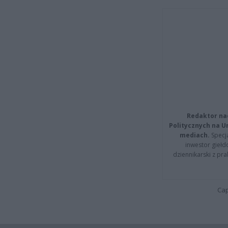
Redaktor na
Politycznych na 
mediach.
Specja
inwestor giełd
dziennikarski z pr
Cap