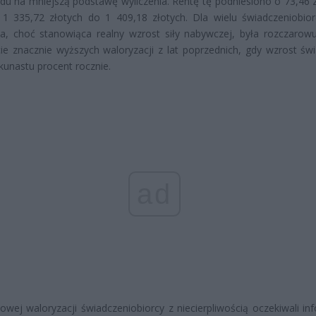
du na mniejszą podstawę wyliczenia. Rentę tę podniesiono o 73,46 z
 1 335,72 złotych do 1 409,18 złotych. Dla wielu świadczeniobio
a, choć stanowiąca realny wzrost siły nabywczej, była rozczarow
ie znacznie wyższych waloryzacji z lat poprzednich, gdy wzrost św
lkunastu procent rocznie.
ad
wej waloryzacji świadczeniobiorcy z niecierpliwością oczekiwali inf