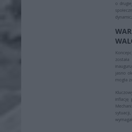
o drugie
społecz
dynamicz
WA
WAL
Koncepc
została
inauguru
jasno ok
mogła z
Kluczow
inflacj
Mechani
sytuacj
wymagałb