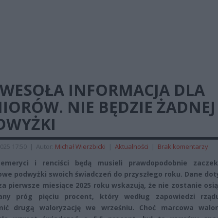
EWESOŁA INFORMACJA DLA
IORÓW. NIE BĘDZIE ŻADNEJ
DWYŻKI
025 17:50
|
Autor:
Michał Wierzbicki
|
Aktualności
|
Brak komentarzy
 emeryci i renciści będą musieli prawdopodobnie zacze
we podwyżki swoich świadczeń do przyszłego roku. Dane dot
i za pierwsze miesiące 2025 roku wskazują, że nie zostanie osi
ny próg pięciu procent, który według zapowiedzi rząd
mić drugą waloryzację we wrześniu. Choć marcowa walor