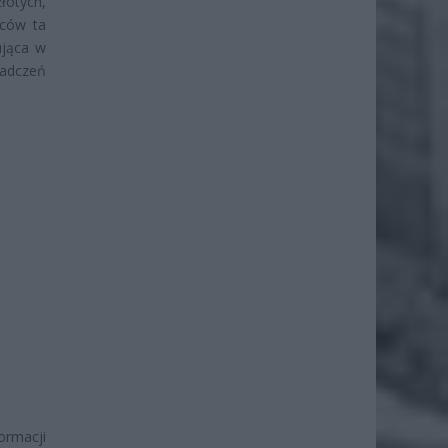
łotych,
rców ta
ująca w
iadczeń
ormacji