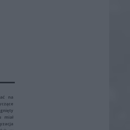
kać na
yczące
ągnięty
u miał
yzacja