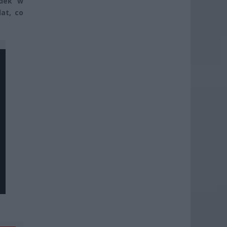
adek w
at, co