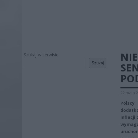
NI
Szukaj w serwisie
Szukaj
SEN
PO
22 maja 2
Polscy
dodatko
inflacj
wymaga
urucho