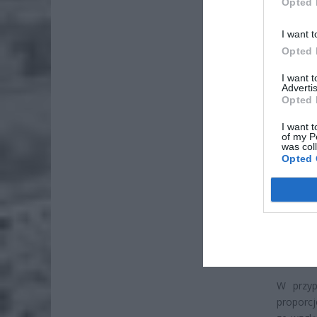
Opted 
I want t
Opted 
I want 
Advertis
Opted 
I want t
ZOBA
of my P
was col
Lid
Opted 
po
4 si
Pie
Wni
4 si
W przyp
proporcj