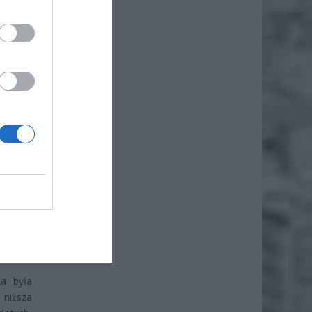
iero
ł.
ka była
 niższa