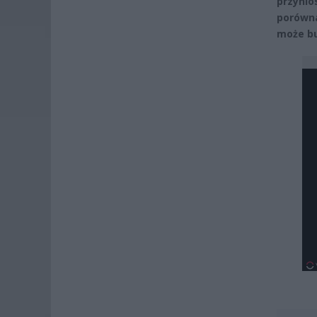
przyni
porówna
może bu