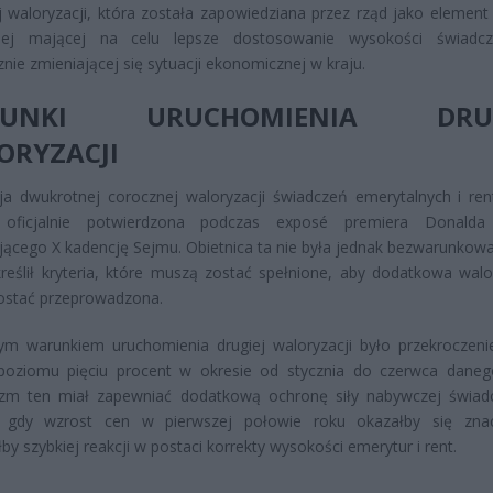
j waloryzacji, która została zapowiedziana przez rząd jako element p
nej mającej na celu lepsze dostosowanie wysokości świadc
nie zmieniającej się sytuacji ekonomicznej w kraju.
RUNKI URUCHOMIENIA DRUG
ORYZACJI
ja dwukrotnej corocznej waloryzacji świadczeń emerytalnych i re
 oficjalnie potwierdzona podczas exposé premiera Donalda
jącego X kadencję Sejmu. Obietnica ta nie była jednak bezwarunkowa
reślił kryteria, które muszą zostać spełnione, aby dodatkowa walo
ostać przeprowadzona.
ym warunkiem uruchomienia drugiej waloryzacji było przekroczeni
ę poziomu pięciu procent w okresie od stycznia do czerwca daneg
zm ten miał zapewniać dodatkową ochronę siły nabywczej świa
i, gdy wzrost cen w pierwszej połowie roku okazałby się zna
y szybkiej reakcji w postaci korrekty wysokości emerytur i rent.