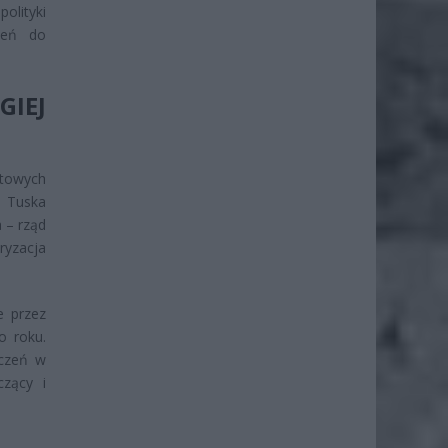
olityki
zeń do
IEJ
ntowych
 Tuska
 – rząd
ryzacja
e przez
o roku.
dczeń w
czący i