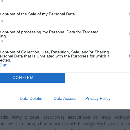
In
o opt-out of the Sale of my Personal Data.
In
to opt-out of processing my Personal Data for Targeted
ing.
In
o opt-out of Collection, Use, Retention, Sale, and/or Sharing
CZ RÓWNIEŻ:
ersonal Data that Is Unrelated with the Purposes for which it
lected.
l przecenił hit do kuchni. Air fryer tańszy aż o 150 zł, a to dop
Out
czątek
erpnia 2026 16:06
CONFIRM
niądze dla milionów polskich rodzin. ZUS wypłacił już 173 mln z
oski wciąż można składać
Data Deletion
Data Access
Privacy Policy
erpnia 2026 12:56
adku renty z tytułu częściowej niezdolności do pracy podwyż
onalnie taka sama, choć w wartościach bezwzględnych okazała się