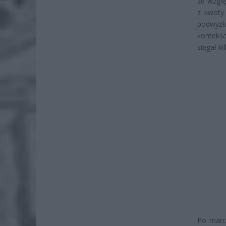
ze wzglę
z kwoty
podwyżk
kontekśc
sięgał ki
Po marco