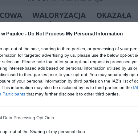
COWA WALORYZACJA OKAZAŁA 
OMNIEJSZA NIŻ OCZEKIWANO
w Pigułce -
Do Not Process My Personal Information
 marcowa waloryzacja emerytur i rent, przeprowadzona zgodnie ze
gramem, przyniosła w tym roku stosunkowo niewielkie podw
to opt-out of the sale, sharing to third parties, or processing of your per
iu z poprzednimi latami. Wzrost o 5,5 procent przełożył się na podni
formation for targeted advertising by us, please use the below opt-out s
ci minimalnej emerytury o 97,95 złotych – z kwoty 1 780,96 zło
r selection. Please note that after your opt-out request is processed y
1 878,91 złotych. Identyczny wzrost w wartościach procentowych d
eing interest-based ads based on personal information utilized by us or
renty rodzinnej, co oznacza, że osoby pobierające to świadczenie 
disclosed to third parties prior to your opt-out. You may separately opt-
y dodatkowe niemal sto złotych miesięcznie.
losure of your personal information by third parties on the IAB’s list of
. This information may also be disclosed by us to third parties on the
IA
Participants
that may further disclose it to other third parties.
l Data Processing Opt Outs
o opt-out of the Sharing of my personal data.
ad