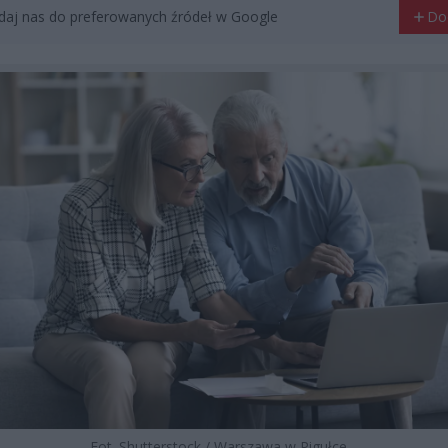
aj nas do preferowanych źródeł w Google
Do
Fot. Shutterstock / Warszawa w Pigułce