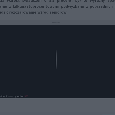
osła wzrost świadczeń o 5,5 procent, był to wyraźny sp
niu z kilkunastoprocentowymi podwyżkami z poprzednich l
dzić rozczarowanie wśród seniorów.
REKLAMA
Play