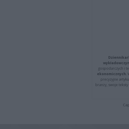
Dziennikar
wykładowczyn
gospodarczych i t
ekonomicznych
.
precyzyjne artyku
branży, swoje tekst
Cap