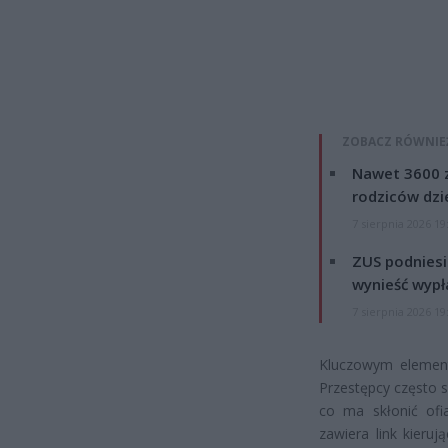
ZOBACZ RÓWNIE
Nawet 3600 z
rodziców dzie
7 sierpnia 2026 19
ZUS podniesie
wynieść wypł
7 sierpnia 2026 19
Kluczowym elemente
Przestępcy często 
co ma skłonić ofia
zawiera link kier