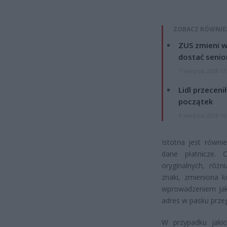
ZOBACZ RÓWNIE
ZUS zmieni w
dostać senio
7 sierpnia 2026 13
Lidl przeceni
początek
4 sierpnia 2026 16
Istotna jest równi
dane płatnicze. 
oryginalnych, różn
znaki, zmieniona k
wprowadzeniem jaki
adres w pasku przeg
W przypadku jakic