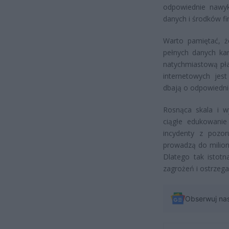
odpowiednie nawyk
danych i środków f
Warto pamiętać, ż
pełnych danych kar
natychmiastową pła
internetowych jes
dbają o odpowiedni
Rosnąca skala i w
ciągłe edukowanie
incydenty z pozo
prowadzą do milion
Dlatego tak istotn
zagrożeń i ostrzeg
Obserwuj na