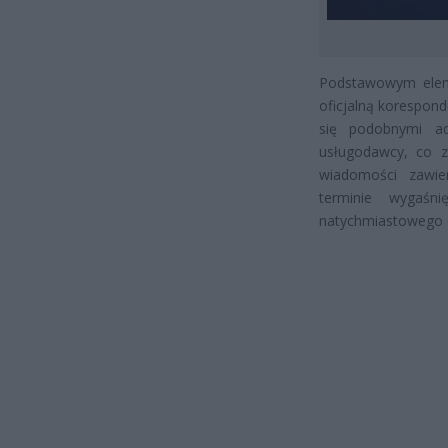
Podstawowym eleme
oficjalną korespon
się podobnymi ad
usługodawcy, co z
wiadomości zawie
terminie wygaśn
natychmiastowego dz