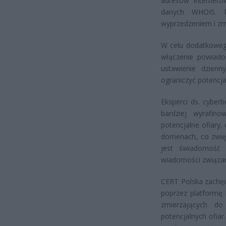
adresów interneto
danych WHOIS. P
wyprzedzeniem i zm
W celu dodatkoweg
włączenie powiado
ustawienie dzienn
ograniczyć potencja
Eksperci ds. cyber
bardziej wyrafin
potencjalne ofiary,
domenach, co zwię
jest świadomość 
wiadomości związan
CERT Polska zachęc
poprzez platformę i
zmierzających do
potencjalnych ofia