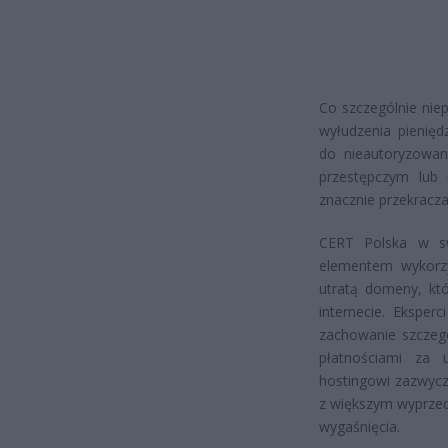
Co szczególnie nie
wyłudzenia pienięd
do nieautoryzowan
przestępczym lub 
znacznie przekracz
CERT Polska w sw
elementem wykorz
utratą domeny, któ
internecie. Ekspe
zachowanie szczeg
płatnościami za u
hostingowi zazwycz
z większym wyprzed
wygaśnięcia.