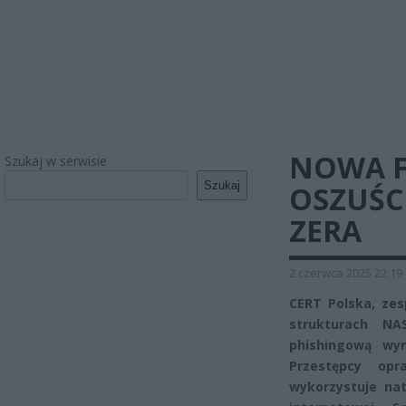
NOWA F
Szukaj w serwisie
Szukaj
OSZUŚC
ZERA
2 czerwca 2025 22:19
CERT Polska, ze
strukturach NA
phishingową wym
Przestępcy opr
wykorzystuje na