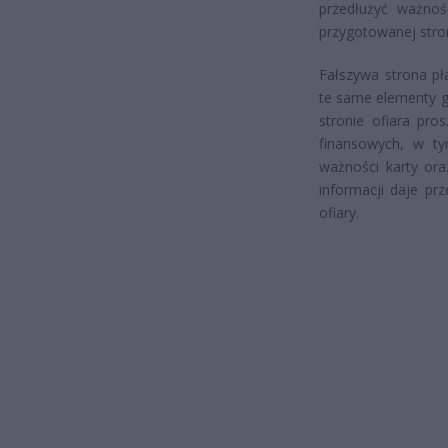
przedłużyć ważnoś
przygotowanej stron
Fałszywa strona pł
te same elementy gr
stronie ofiara pr
finansowych, w ty
ważności karty or
informacji daje p
ofiary.