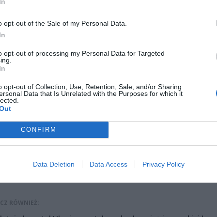
In
o opt-out of the Sale of my Personal Data.
In
to opt-out of processing my Personal Data for Targeted
ing.
In
o opt-out of Collection, Use, Retention, Sale, and/or Sharing
ersonal Data that Is Unrelated with the Purposes for which it
lected.
ad
Out
CONFIRM
Data Deletion
Data Access
Privacy Policy
CZ RÓWNIEŻ: