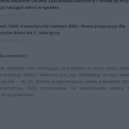
letni obywatel Ukrainy zaatakował zakonnicę i zerwał jej krzy
az nastąpił zwrot w sprawie
erpnia 2026 15:40
et 3600 zł miesięcznie zamiast 800+. Nowa propozycja dla
ziców dzieci do 3. roku życia
erpnia 2026 19:29
ała oszustwo?
ik otrzymuje SMS informujący, że przesyłka nie może zostać dost
 błędnego adresu i konieczna jest jego aktualizacja. W treści wia
 się link – np. do domeny przypominającej nazwę prawdziwej stro
pl-com-d.top
), który przekierowuje na spreparowaną witrynę ł
do tej prawdziwej.