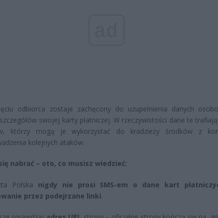
ad
nięciu odbiorca zostaje zachęcony do uzupełnienia danych osob
szczegółów swojej karty płatniczej. W rzeczywistości dane te trafiaj
w, którzy mogą je wykorzystać do kradzieży środków z kon
adzenia kolejnych ataków.
się nabrać – oto, co musisz wiedzieć:
zta Polska
nigdy nie prosi SMS-em o dane kart płatniczy
wanie przez podejrzane linki
.
sze sprawdzaj
adres URL
strony – oficjalne strony kończą się na
.go