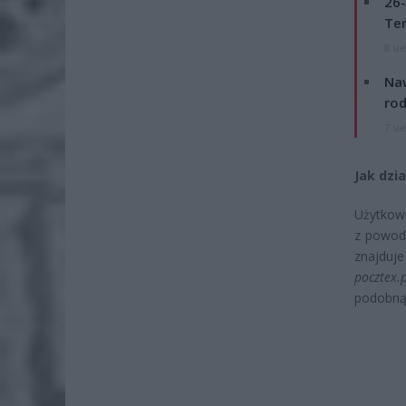
26-
Ter
8 si
Naw
rod
7 si
Jak dzi
Użytkown
z powodu
znajduje
pocztex.
podobną 