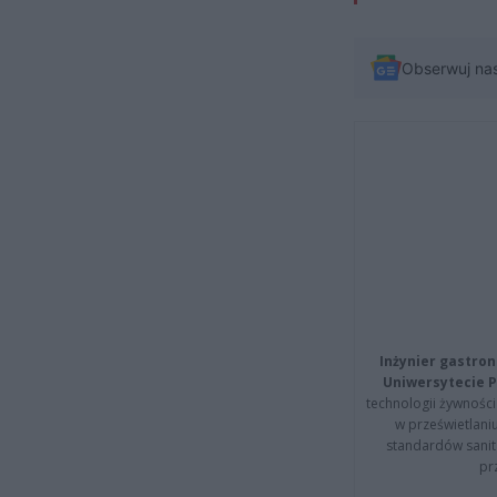
Obserwuj na
Inżynier gastron
Uniwersytecie P
technologii żywności 
w prześwietlani
standardów sanita
pr