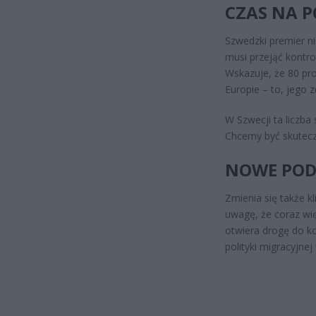
CZAS NA P
Szwedzki premier n
musi przejąć kontr
Wskazuje, że 80 pr
Europie – to, jego 
W Szwecji ta liczba
Chcemy być skutecz
NOWE PODE
Zmienia się także kl
uwagę, że coraz wi
otwiera drogę do ko
polityki migracyjne