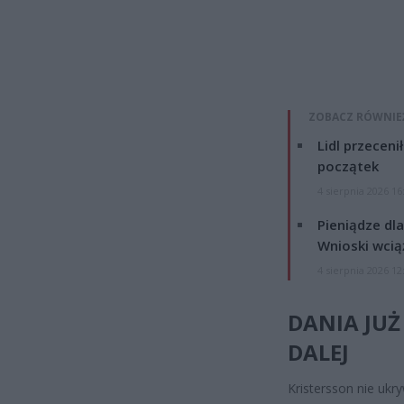
ZOBACZ RÓWNIE
Lidl przeceni
początek
4 sierpnia 2026 16
Pieniądze dla
Wnioski wcią
4 sierpnia 2026 12
DANIA JUŻ
DALEJ
Kristersson nie ukr