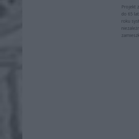
Projekt 
do 65 la
roku sys
niezależ
zamieszka