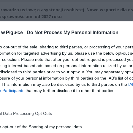
rowadza ustawę o asystencji osobistej. Nowe wsparcie dla os
osprawnościami od 2027 roku
niepełnosprawnościami od dawna domagały się rozwiązań, które za
w Pigułce -
Do Not Process My Personal Information
leżność i realne wsparcie w codziennym życiu. Rząd właśnie ogłosił p
 asystencji osobistej, który ma wejść w życie 1 stycznia 2027 roku. T
to opt-out of the sale, sharing to third parties, or processing of your per
wy krok w polityce społecznej – po raz pierwszy wprowadzony zost
formation for targeted advertising by us, please use the below opt-out s
wy model pomocy dopasowany do indywidualnych potrzeb.
r selection. Please note that after your opt-out request is processed y
eing interest-based ads based on personal information utilized by us or
disclosed to third parties prior to your opt-out. You may separately opt-
losure of your personal information by third parties on the IAB’s list of
. This information may also be disclosed by us to third parties on the
IA
Participants
that may further disclose it to other third parties.
ad
l Data Processing Opt Outs
o opt-out of the Sharing of my personal data.