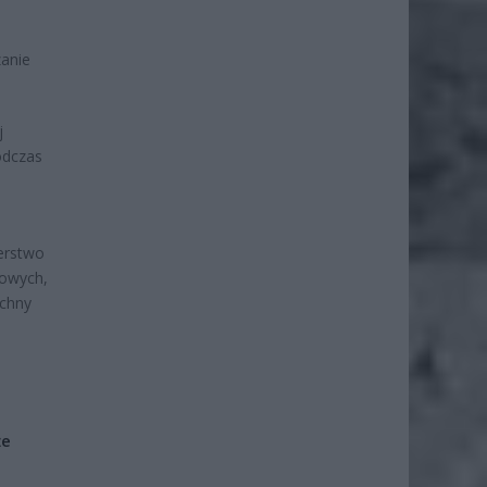
zanie
j
odczas
erstwo
żowych,
chny
że