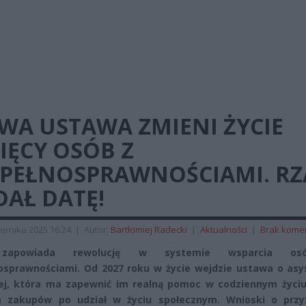
WA USTAWA ZMIENI ŻYCIE
IĘCY OSÓB Z
EPEŁNOSPRAWNOŚCIAMI. R
DAŁ DATĘ!
ernika 2025 16:24
|
Autor:
Bartłomiej Radecki
|
Aktualności
|
Brak kome
zapowiada rewolucję w systemie wsparcia o
osprawnościami. Od 2027 roku w życie wejdzie ustawa o asys
ej, która ma zapewnić im realną pomoc w codziennym życi
ia zakupów po udział w życiu społecznym. Wnioski o przy