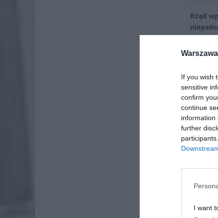
Rząd wp
niepełn
Osoby z 
Warszawa 
im nieza
ustawy o
If you wish 
przełomo
sensitive in
systemo
confirm you
continue se
information 
further disc
participants
Downstream 
Persona
I want t