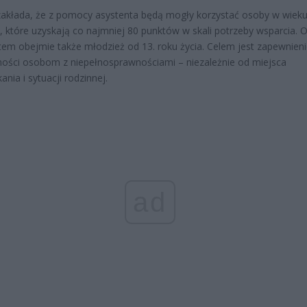
zakłada, że z pomocy asystenta będą mogły korzystać osoby w wiek
t, które uzyskają co najmniej 80 punktów w skali potrzeby wsparcia. 
tem obejmie także młodzież od 13. roku życia. Celem jest zapewnien
ności osobom z niepełnosprawnościami – niezależnie od miejsca
nia i sytuacji rodzinnej.
ad