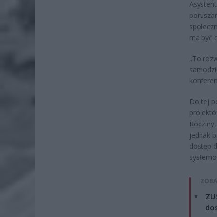
Asysten
poruszan
społeczn
ma być e
„To rozw
samodzie
konferen
Do tej p
projektó
Rodziny,
jednak 
dostęp d
systemo
ZOBA
ZUS
dos