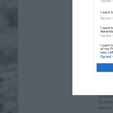
Opted 
I want t
Opted 
I want 
ZOBA
Advertis
Opted 
Naw
rod
I want t
of my P
7 si
was col
Opted 
ZUS
wyn
7 si
Ustawa o
każdemu,
profesjo
do asyst
kwietniu