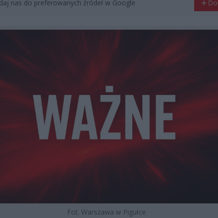
aj nas do preferowanych źródeł w Google
Do
Fot. Warszawa w Pigułce