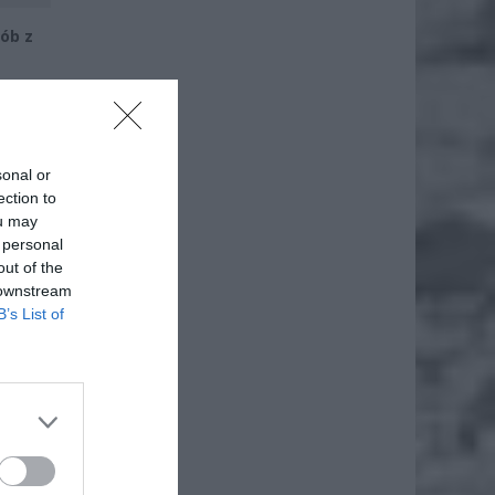
ób z
pewnią
rojekt
o
sonal or
anie
ection to
ou may
 personal
out of the
 downstream
B’s List of