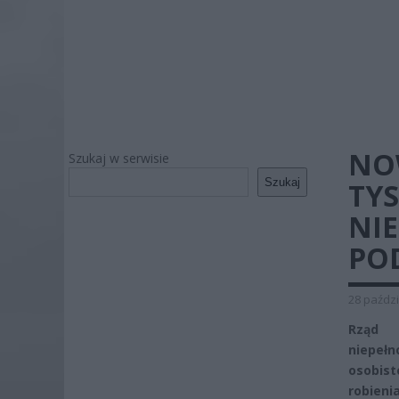
NO
Szukaj w serwisie
Szukaj
TYS
NI
PO
28 paździ
Rząd 
niepełn
osobist
robien