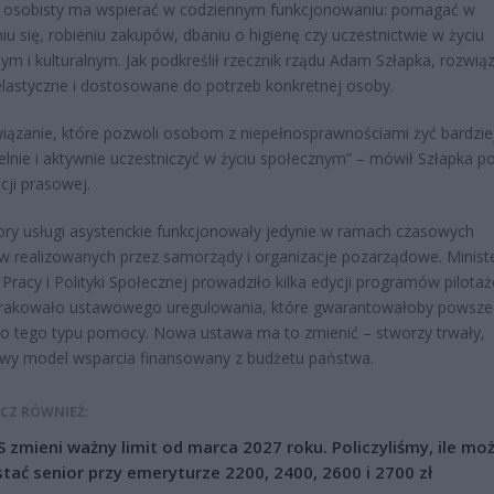
t osobisty ma wspierać w codziennym funkcjonowaniu: pomagać w
iu się, robieniu zakupów, dbaniu o higienę czy uczestnictwie w życiu
ym i kulturalnym. Jak podkreślił rzecznik rządu Adam Szłapka, rozwią
lastyczne i dostosowane do potrzeb konkretnej osoby.
iązanie, które pozwoli osobom z niepełnosprawnościami żyć bardzie
lnie i aktywnie uczestniczyć w życiu społecznym” – mówił Szłapka p
cji prasowej.
ory usługi asystenckie funkcjonowały jedynie w ramach czasowych
w realizowanych przez samorządy i organizacje pozarządowe. Minist
 Pracy i Polityki Społecznej prowadziło kilka edycji programów pilota
brakowało ustawowego uregulowania, które gwarantowałoby powsze
o tego typu pomocy. Nowa ustawa ma to zmienić – stworzy trwały,
wy model wsparcia finansowany z budżetu państwa.
CZ RÓWNIEŻ:
 zmieni ważny limit od marca 2027 roku. Policzyliśmy, ile mo
tać senior przy emeryturze 2200, 2400, 2600 i 2700 zł