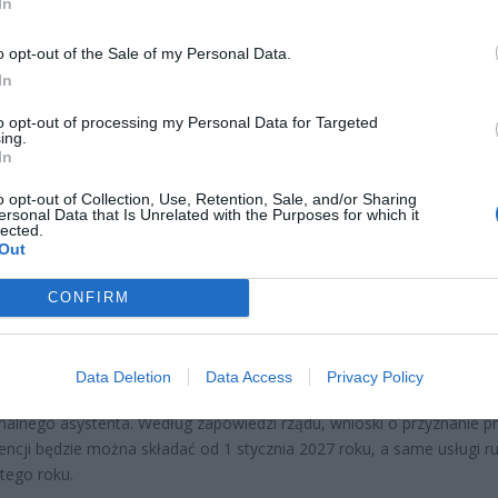
In
o opt-out of the Sale of my Personal Data.
In
to opt-out of processing my Personal Data for Targeted
CZ RÓWNIEŻ:
ing.
In
et 3600 zł miesięcznie zamiast 800+. Nowa propozycja dla
ziców dzieci do 3. roku życia
o opt-out of Collection, Use, Retention, Sale, and/or Sharing
ersonal Data that Is Unrelated with the Purposes for which it
erpnia 2026 19:29
lected.
Out
 podniesie próg 500 plus dla seniorów. Policzyliśmy, ile może
ieść wypłata przy emeryturze od 2200 do 2700 zł
CONFIRM
erpnia 2026 19:14
 asystencji osobistej osób z niepełnosprawnościami ma umożliwić
Data Deletion
Data Access
Privacy Policy
 kto potrzebuje pomocy w codziennych czynnościach, dostęp do
nalnego asystenta. Według zapowiedzi rządu, wnioski o przyznanie p
encji będzie można składać od 1 stycznia 2027 roku, a same usługi r
 tego roku.