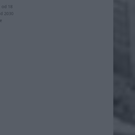
u od 18
Od 2030
ie