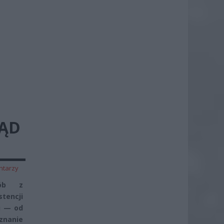
ZĄD
ntarzy
sób z
tencji
u — od
znanie