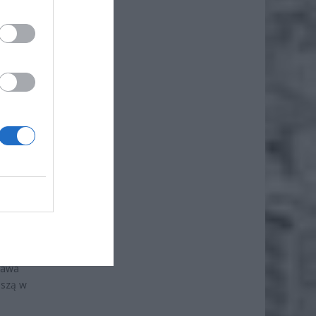
rawa
uszą w